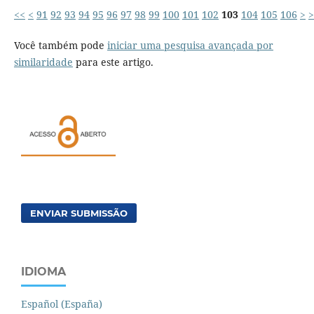
<<
<
91
92
93
94
95
96
97
98
99
100
101
102
103
104
105
106
>
>
Você também pode
iniciar uma pesquisa avançada por
similaridade
para este artigo.
ENVIAR SUBMISSÃO
IDIOMA
Español (España)