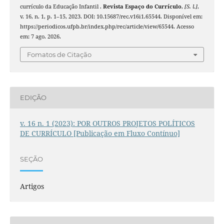
currículo da Educação Infantil .
Revista Espaço do Currículo
,
[S. l.]
,
v. 16, n. 1, p. 1–15, 2023. DOI: 10.15687/rec.v16i1.65544. Disponível em:
https://periodicos.ufpb.br/index.php/rec/article/view/65544. Acesso
em: 7 ago. 2026.
Fomatos de Citação
EDIÇÃO
v. 16 n. 1 (2023): POR OUTROS PROJETOS POLÍTICOS
DE CURRÍCULO [Publicação em Fluxo Contínuo]
SEÇÃO
Artigos