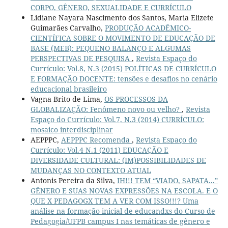
CORPO, GÊNERO, SEXUALIDADE E CURRÍCULO
Lidiane Nayara Nascimento dos Santos, Maria Elizete
Guimarães Carvalho,
PRODUÇÃO ACADÊMICO-
CIENTÍFICA SOBRE O MOVIMENTO DE EDUCAÇÃO DE
BASE (MEB): PEQUENO BALANÇO E ALGUMAS
PERSPECTIVAS DE PESQUISA
,
Revista Espaço do
Currículo: Vol.8, N.3 (2015) POLÍTICAS DE CURRÍCULO
E FORMAÇÃO DOCENTE: tensões e desafios no cenário
educacional brasileiro
Vagna Brito de Lima,
OS PROCESSOS DA
GLOBALIZAÇÃO: Fenômeno novo ou velho?
,
Revista
Espaço do Currículo: Vol.7, N.3 (2014) CURRÍCULO:
mosaico interdisciplinar
AEPPPC,
AEPPPC Recomenda
,
Revista Espaço do
Currículo: Vol.4 N.1 (2011) EDUCAÇÃO E
DIVERSIDADE CULTURAL: (IM)POSSIBILIDADES DE
MUDANÇAS NO CONTEXTO ATUAL
Antonis Pereira da Silva,
IH!!! TEM “VIADO, SAPATA...”
GÊNERO E SUAS NOVAS EXPRESSÕES NA ESCOLA. E O
QUE X PEDAGOGX TEM A VER COM ISSO!!!? Uma
análise na formação inicial de educandxs do Curso de
Pedagogia/UFPB campus I nas temáticas de gênero e