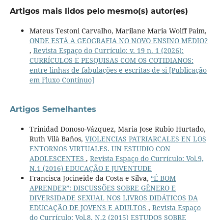
Artigos mais lidos pelo mesmo(s) autor(es)
Mateus Testoni Carvalho, Marilane Maria Wolff Paim,
ONDE ESTÁ A GEOGRAFIA NO NOVO ENSINO MÉDIO?
,
Revista Espaço do Currículo: v. 19 n. 1 (2026):
CURRÍCULOS E PESQUISAS COM OS COTIDIANOS:
entre linhas de fabulações e escritas-de-si [Publicação
em Fluxo Contínuo]
Artigos Semelhantes
Trinidad Donoso-Vázquez, Maria Jose Rubio Hurtado,
Ruth Vilà Baños,
VIOLENCIAS PATRIARCALES EN LOS
ENTORNOS VIRTUALES. UN ESTUDIO CON
ADOLESCENTES
,
Revista Espaço do Currículo: Vol.9,
N.1 (2016) EDUCAÇÃO E JUVENTUDE
Francisca Jocineide da Costa e Silva,
“É BOM
APRENDER”: DISCUSSÕES SOBRE GÊNERO E
DIVERSIDADE SEXUAL NOS LIVROS DIDÁTICOS DA
EDUCAÇÃO DE JOVENS E ADULTOS
,
Revista Espaço
do Currículo: Vol.8, N.2 (2015) ESTUDOS SOBRE