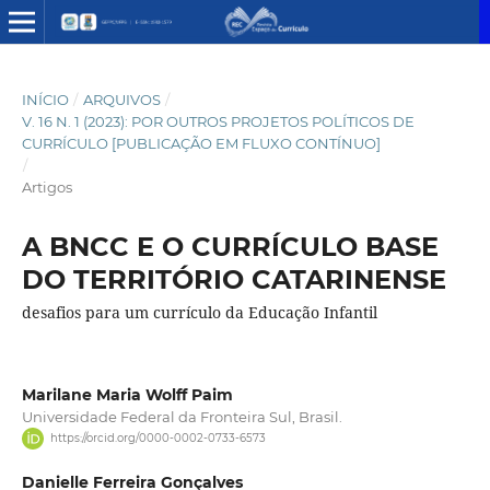
INÍCIO
/
ARQUIVOS
/
V. 16 N. 1 (2023): POR OUTROS PROJETOS POLÍTICOS DE
CURRÍCULO [PUBLICAÇÃO EM FLUXO CONTÍNUO]
/
Artigos
A BNCC E O CURRÍCULO BASE
DO TERRITÓRIO CATARINENSE
desafios para um currículo da Educação Infantil
Marilane Maria Wolff Paim
Universidade Federal da Fronteira Sul, Brasil.
https://orcid.org/0000-0002-0733-6573
Danielle Ferreira Gonçalves