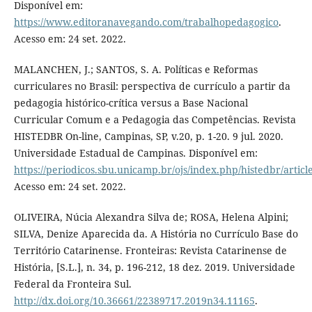
Disponível em:
https://www.editoranavegando.com/trabalhopedagogico
.
Acesso em: 24 set. 2022.
MALANCHEN, J.; SANTOS, S. A. Políticas e Reformas
curriculares no Brasil: perspectiva de currículo a partir da
pedagogia histórico-crítica versus a Base Nacional
Curricular Comum e a Pedagogia das Competências. Revista
HISTEDBR On-line, Campinas, SP, v.20, p. 1-20. 9 jul. 2020.
Universidade Estadual de Campinas. Disponível em:
https://periodicos.sbu.unicamp.br/ojs/index.php/histedbr/artic
Acesso em: 24 set. 2022.
OLIVEIRA, Núcia Alexandra Silva de; ROSA, Helena Alpini;
SILVA, Denize Aparecida da. A História no Currículo Base do
Território Catarinense. Fronteiras: Revista Catarinense de
História, [S.L.], n. 34, p. 196-212, 18 dez. 2019. Universidade
Federal da Fronteira Sul.
http://dx.doi.org/10.36661/22389717.2019n34.11165
.