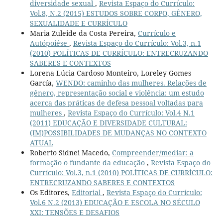
diversidade sexual
,
Revista Espaço do Currículo:
Vol.8, N.2 (2015) ESTUDOS SOBRE CORPO, GÊNERO,
SEXUALIDADE E CURRÍCULO
Maria Zuleide da Costa Pereira,
Currículo e
Autópoiése
,
Revista Espaço do Currículo: Vol.3, n.1
(2010) POLÍTICAS DE CURRÍCULO: ENTRECRUZANDO
SABERES E CONTEXTOS
Lorena Lúcia Cardoso Monteiro, Loreley Gomes
García,
WENDO: caminho das mulheres. Relações de
gênero, representação social e violência: um estudo
acerca das práticas de defesa pessoal voltadas para
mulheres
,
Revista Espaço do Currículo: Vol.4 N.1
(2011) EDUCAÇÃO E DIVERSIDADE CULTURAL:
(IM)POSSIBILIDADES DE MUDANÇAS NO CONTEXTO
ATUAL
Roberto Sidnei Macedo,
Compreender/mediar: a
formação o fundante da educação
,
Revista Espaço do
Currículo: Vol.3, n.1 (2010) POLÍTICAS DE CURRÍCULO:
ENTRECRUZANDO SABERES E CONTEXTOS
Os Editores,
Editorial
,
Revista Espaço do Currículo:
Vol.6 N.2 (2013) EDUCAÇÃO E ESCOLA NO SÉCULO
XXI: TENSÕES E DESAFIOS