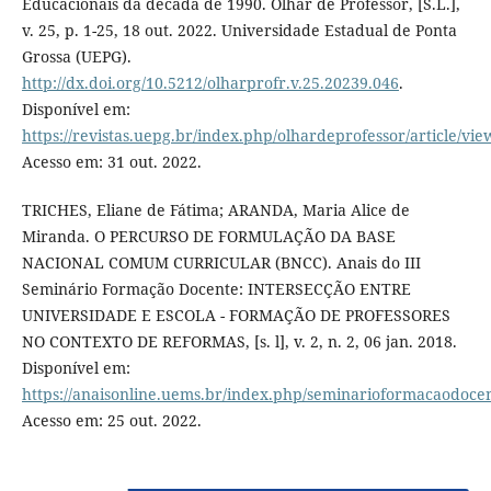
Educacionais da década de 1990. Olhar de Professor, [S.L.],
v. 25, p. 1-25, 18 out. 2022. Universidade Estadual de Ponta
Grossa (UEPG).
http://dx.doi.org/10.5212/olharprofr.v.25.20239.046
.
Disponível em:
https://revistas.uepg.br/index.php/olhardeprofessor/article/vi
Acesso em: 31 out. 2022.
TRICHES, Eliane de Fátima; ARANDA, Maria Alice de
Miranda. O PERCURSO DE FORMULAÇÃO DA BASE
NACIONAL COMUM CURRICULAR (BNCC). Anais do III
Seminário Formação Docente: INTERSECÇÃO ENTRE
UNIVERSIDADE E ESCOLA - FORMAÇÃO DE PROFESSORES
NO CONTEXTO DE REFORMAS, [s. l], v. 2, n. 2, 06 jan. 2018.
Disponível em:
https://anaisonline.uems.br/index.php/seminarioformacaodocen
Acesso em: 25 out. 2022.