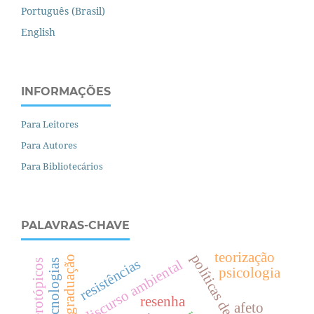
Português (Brasil)
English
INFORMAÇÕES
Para Leitores
Para Autores
Para Bibliotecários
PALAVRAS-CHAVE
teorização
políticas de avaliação
pós-graduação
resistências
discurso ambiental
tecnologias
psicologia
resenha
afeto