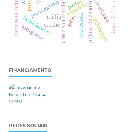
currículos heterotópicos
parfor
texto escolar
livro didático.
diretriz curricular
território
prática de ensino
pré-escola
mídia
saber
licenciaturas
diferenças
creche
fotografia.
FINANCIAMENTO
REDES SOCIAIS