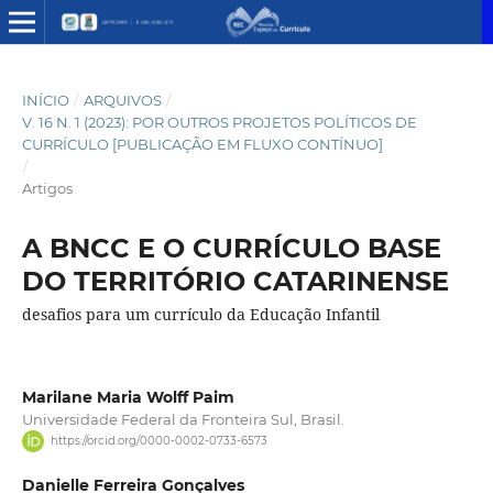
INÍCIO
/
ARQUIVOS
/
V. 16 N. 1 (2023): POR OUTROS PROJETOS POLÍTICOS DE
CURRÍCULO [PUBLICAÇÃO EM FLUXO CONTÍNUO]
/
Artigos
A BNCC E O CURRÍCULO BASE
DO TERRITÓRIO CATARINENSE
desafios para um currículo da Educação Infantil
Marilane Maria Wolff Paim
Universidade Federal da Fronteira Sul, Brasil.
https://orcid.org/0000-0002-0733-6573
Danielle Ferreira Gonçalves