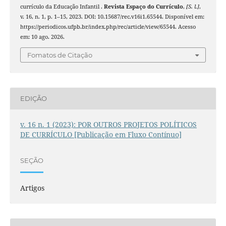
currículo da Educação Infantil .
Revista Espaço do Currículo
,
[S. l.]
,
v. 16, n. 1, p. 1–15, 2023. DOI: 10.15687/rec.v16i1.65544. Disponível em:
https://periodicos.ufpb.br/index.php/rec/article/view/65544. Acesso
em: 10 ago. 2026.
Fomatos de Citação
EDIÇÃO
v. 16 n. 1 (2023): POR OUTROS PROJETOS POLÍTICOS
DE CURRÍCULO [Publicação em Fluxo Contínuo]
SEÇÃO
Artigos