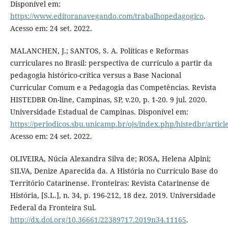
Disponível em:
https://www.editoranavegando.com/trabalhopedagogico
.
Acesso em: 24 set. 2022.
MALANCHEN, J.; SANTOS, S. A. Políticas e Reformas
curriculares no Brasil: perspectiva de currículo a partir da
pedagogia histórico-crítica versus a Base Nacional
Curricular Comum e a Pedagogia das Competências. Revista
HISTEDBR On-line, Campinas, SP, v.20, p. 1-20. 9 jul. 2020.
Universidade Estadual de Campinas. Disponível em:
https://periodicos.sbu.unicamp.br/ojs/index.php/histedbr/artic
Acesso em: 24 set. 2022.
OLIVEIRA, Núcia Alexandra Silva de; ROSA, Helena Alpini;
SILVA, Denize Aparecida da. A História no Currículo Base do
Território Catarinense. Fronteiras: Revista Catarinense de
História, [S.L.], n. 34, p. 196-212, 18 dez. 2019. Universidade
Federal da Fronteira Sul.
http://dx.doi.org/10.36661/22389717.2019n34.11165
.