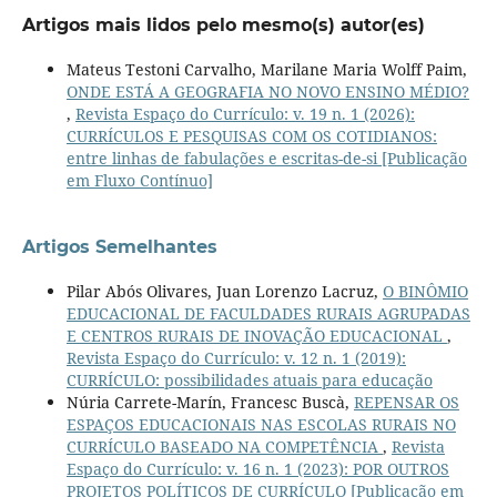
Artigos mais lidos pelo mesmo(s) autor(es)
Mateus Testoni Carvalho, Marilane Maria Wolff Paim,
ONDE ESTÁ A GEOGRAFIA NO NOVO ENSINO MÉDIO?
,
Revista Espaço do Currículo: v. 19 n. 1 (2026):
CURRÍCULOS E PESQUISAS COM OS COTIDIANOS:
entre linhas de fabulações e escritas-de-si [Publicação
em Fluxo Contínuo]
Artigos Semelhantes
Pilar Abós Olivares, Juan Lorenzo Lacruz,
O BINÔMIO
EDUCACIONAL DE FACULDADES RURAIS AGRUPADAS
E CENTROS RURAIS DE INOVAÇÃO EDUCACIONAL
,
Revista Espaço do Currículo: v. 12 n. 1 (2019):
CURRÍCULO: possibilidades atuais para educação
Núria Carrete-Marín, Francesc Buscà,
REPENSAR OS
ESPAÇOS EDUCACIONAIS NAS ESCOLAS RURAIS NO
CURRÍCULO BASEADO NA COMPETÊNCIA
,
Revista
Espaço do Currículo: v. 16 n. 1 (2023): POR OUTROS
PROJETOS POLÍTICOS DE CURRÍCULO [Publicação em