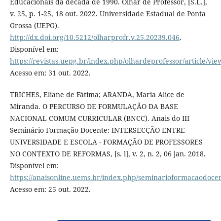
Educacionais da década de 1990. Olhar de Professor, [S.L.],
v. 25, p. 1-25, 18 out. 2022. Universidade Estadual de Ponta
Grossa (UEPG).
http://dx.doi.org/10.5212/olharprofr.v.25.20239.046
.
Disponível em:
https://revistas.uepg.br/index.php/olhardeprofessor/article/vi
Acesso em: 31 out. 2022.
TRICHES, Eliane de Fátima; ARANDA, Maria Alice de
Miranda. O PERCURSO DE FORMULAÇÃO DA BASE
NACIONAL COMUM CURRICULAR (BNCC). Anais do III
Seminário Formação Docente: INTERSECÇÃO ENTRE
UNIVERSIDADE E ESCOLA - FORMAÇÃO DE PROFESSORES
NO CONTEXTO DE REFORMAS, [s. l], v. 2, n. 2, 06 jan. 2018.
Disponível em:
https://anaisonline.uems.br/index.php/seminarioformacaodocen
Acesso em: 25 out. 2022.