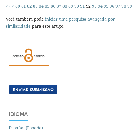
<<
<
80
81
82
83
84
85
86
87
88
89
90
91
92
93
94
95
96
97
98
99
Você também pode
iniciar uma pesquisa avançada por
similaridade
para este artigo.
ENVIAR SUBMISSÃO
IDIOMA
Español (España)