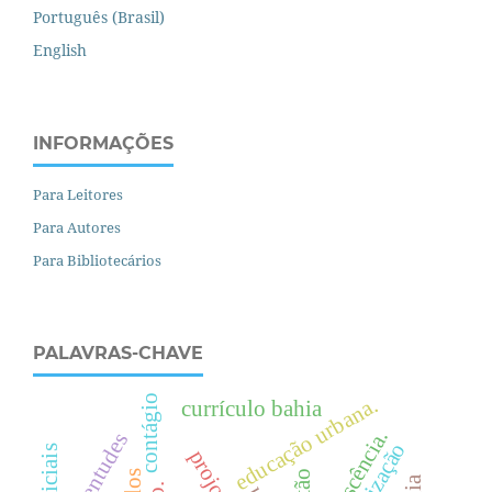
Português (Brasil)
English
INFORMAÇÕES
Para Leitores
Para Autores
Para Bibliotecários
PALAVRAS-CHAVE
contágio
.
currículo bahia
e
d
u
c
a
ç
ã
o
u
r
b
a
n
a
juventudes