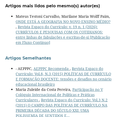
Artigos mais lidos pelo mesmo(s) autor(es)
Mateus Testoni Carvalho, Marilane Maria Wolff Paim,
ONDE ESTÁ A GEOGRAFIA NO NOVO ENSINO MÉDIO?
,
Revista Espaço do Currículo: v. 19 n. 1 (2026):
CURRÍCULOS E PESQUISAS COM OS COTIDIANOS:
entre linhas de fabulações e escritas-de-si [Publicação
em Fluxo Contínuo]
Artigos Semelhantes
- AEPPPC,
AEPPPC Recomenda
,
Revista Espaço do
Currículo: Vol.8, N.3 (2015) POLÍTICAS DE CURRÍCULO
E FORMAÇÃO DOCENTE: tensões e desafios no cenário
educacional brasileiro
Maria Zuleide da Costa Pereira,
Participação no V
Colóquio Internacional de Políticas e Práticas
Curriculares
,
Revista Espaço do Currículo: Vol.3 N.2
(2011) O CAMPO DAS POLÍTICAS DE CURRÍCULO NA
PRIMEIRA DÉCADA DO SÉCULO XXI: UMA
POLISSEMIA DE SENTIDOS E...