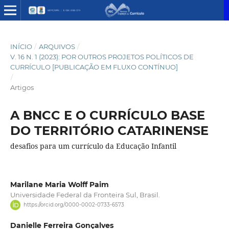
INÍCIO
/
ARQUIVOS
/
V. 16 N. 1 (2023): POR OUTROS PROJETOS POLÍTICOS DE
CURRÍCULO [PUBLICAÇÃO EM FLUXO CONTÍNUO]
/
Artigos
A BNCC E O CURRÍCULO BASE
DO TERRITÓRIO CATARINENSE
desafios para um currículo da Educação Infantil
Marilane Maria Wolff Paim
Universidade Federal da Fronteira Sul, Brasil.
https://orcid.org/0000-0002-0733-6573
Danielle Ferreira Gonçalves