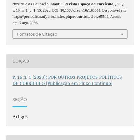
currículo da Educação Infantil .
Revista Espaço do Currículo
,
[S. l.]
,
v. 16, n. 1, p. 1–15, 2023. DOI: 10.15687/rec.v16i1.65544. Disponível em:
https://periodicos.ufpb.br/index.php/rec/article/view/65544. Acesso
em: 7 ago. 2026.
Fomatos de Citação
EDIÇÃO
v. 16 n. 1 (2023): POR OUTROS PROJETOS POLÍTICOS
DE CURRÍCULO [Publicação em Fluxo Contínuo]
SEÇÃO
Artigos