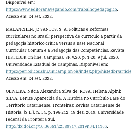
Disponível em:
https://www.editoranavegando.com/trabalhopedagogico
.
Acesso em: 24 set. 2022.
MALANCHEN, J.; SANTOS, S. A. Políticas e Reformas
curriculares no Brasil: perspectiva de currículo a partir da
pedagogia histórico-crítica versus a Base Nacional
Curricular Comum e a Pedagogia das Competências. Revista
HISTEDBR On-line, Campinas, SP, v.20, p. 1-20. 9 jul. 2020.
Universidade Estadual de Campinas. Disponível em:
https://periodicos.sbu.unicamp.br/ojs/index.php/histedbr/artic
Acesso em: 24 set. 2022.
OLIVEIRA, Núcia Alexandra Silva de; ROSA, Helena Alpini;
SILVA, Denize Aparecida da. A História no Currículo Base do
Território Catarinense. Fronteiras: Revista Catarinense de
História, [S.L.], n. 34, p. 196-212, 18 dez. 2019. Universidade
Federal da Fronteira Sul.
http://dx.doi.org/10.36661/22389717.2019n34.11165
.