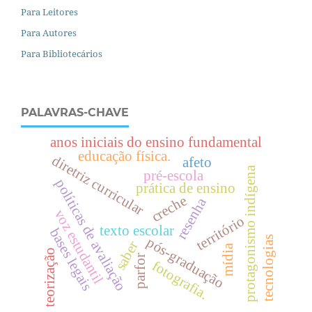
Para Leitores
Para Autores
Para Bibliotecários
PALAVRAS-CHAVE
anos iniciais do ensino fundamental
educação física.
diretriz curricular
afeto
protagonismo indígena
pré-escola
políticas de avaliação
prática de ensino
creche
resenha
voz estudantil
território
texto escolar
bases legais
tecnologias
pós-graduação
saber
mídia
teorização
parfor
fotografia.