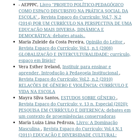
- AEPPPC,
Livro "PROJETO POLÍTICO-PEDAGÓGICO
COMO ESPAÇO DISCURSIVO NA PRÁTICA SOCIAL DA
ESCOLA"
,
Revista Espaço do Currículo: Vol.7, N.2
(2014) POR UM CURRÍCULO NA PERSPECTIVA DE UMA
EDUCAÇÃO MAIS DIVERSA, DINÂMICA E
DEMOCRÁTICA: debates atuais..
Maria Zuleide da Costa Pereira,
Opinião do Leitor
,
Revista Espaço do Currículo: Vol.1, n.1 (2008)
GLOBALIZAÇÃO E INTERCULTURALIDADE: currículo,
espaço em litígio?
Vera Esther Ireland,
Instituir para ensinar e
aprender. Introdução à Pedagogia Institucional
,
Revista Espaço do Currículo: Vol.2, n.2 (2010)
RELAÇÕES DE GÊNERO E VIOLÊNCIA: CURRÍCULO E
VIDA NA ESCOLA
Mayra Silva Santos,
ESTUDOS SOBRE GÊNERO
,
Revista Espaço do Currículo: v. 13 n. Especial (2020):
PESQUISA EM CURRÍCULO E DIFERENÇA: debates em
um contexto de proeminências conservadoras
Maria Luiza Lima Pedroza,
Livro: A Dominação
Masculina
,
Revista Espaço do Currículo: Vol.4 N.1
(2011) EDUCAÇÃO E DIVERSIDADE CULTURAL: