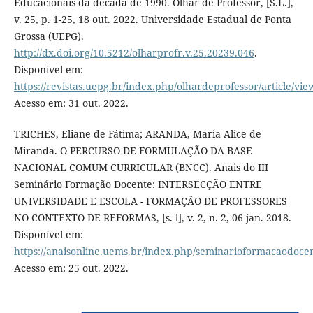
Educacionais da década de 1990. Olhar de Professor, [S.L.],
v. 25, p. 1-25, 18 out. 2022. Universidade Estadual de Ponta
Grossa (UEPG).
http://dx.doi.org/10.5212/olharprofr.v.25.20239.046
.
Disponível em:
https://revistas.uepg.br/index.php/olhardeprofessor/article/vi
Acesso em: 31 out. 2022.
TRICHES, Eliane de Fátima; ARANDA, Maria Alice de
Miranda. O PERCURSO DE FORMULAÇÃO DA BASE
NACIONAL COMUM CURRICULAR (BNCC). Anais do III
Seminário Formação Docente: INTERSECÇÃO ENTRE
UNIVERSIDADE E ESCOLA - FORMAÇÃO DE PROFESSORES
NO CONTEXTO DE REFORMAS, [s. l], v. 2, n. 2, 06 jan. 2018.
Disponível em:
https://anaisonline.uems.br/index.php/seminarioformacaodocen
Acesso em: 25 out. 2022.