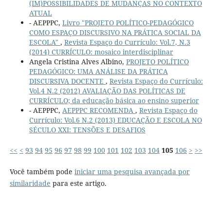
(IM)POSSIBILIDADES DE MUDANÇAS NO CONTEXTO
ATUAL
- AEPPPC,
Livro "PROJETO POLÍTICO-PEDAGÓGICO
COMO ESPAÇO DISCURSIVO NA PRÁTICA SOCIAL DA
ESCOLA"
,
Revista Espaço do Currículo: Vol.7, N.3
(2014) CURRÍCULO: mosaico interdisciplinar
Angela Cristina Alves Albino,
PROJETO POLÍTICO
PEDAGÓGICO: UMA ANÁLISE DA PRÁTICA
DISCURSIVA DOCENTE
,
Revista Espaço do Currículo:
Vol.4 N.2 (2012) AVALIAÇÃO DAS POLÍTICAS DE
CURRÍCULO; da educação básica ao ensino superior
- AEPPPC,
AEPPPC RECOMENDA
,
Revista Espaço do
Currículo: Vol.6 N.2 (2013) EDUCAÇÃO E ESCOLA NO
SÉCULO XXI: TENSÕES E DESAFIOS
<<
<
93
94
95
96
97
98
99
100
101
102
103
104
105
106
>
>>
Você também pode
iniciar uma pesquisa avançada por
similaridade
para este artigo.