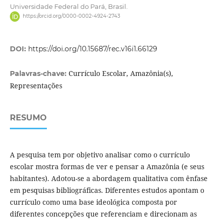
Universidade Federal do Pará, Brasil.
https://orcid.org/0000-0002-4924-2743
DOI:
https://doi.org/10.15687/rec.v16i1.66129
Currículo Escolar, Amazônia(s),
Palavras-chave:
Representações
RESUMO
A pesquisa tem por objetivo analisar como o currículo
escolar mostra formas de ver e pensar a Amazônia (e seus
habitantes). Adotou-se a abordagem qualitativa com ênfase
em pesquisas bibliográficas. Diferentes estudos apontam o
currículo como uma base ideológica composta por
diferentes concepções que referenciam e direcionam as