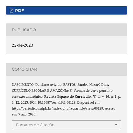
PDF
PUBLICADO
22-04-2023
COMO CITAR
NASCIMENTO, Deisiane Aviz do; BASTOS, Sandra Nazaré Dias.
CURRÍCULO ESCOLAR E AMAZÔNIA(S): formas de ver e pensar o
contexto amazônico.
Revista Espaço do Currículo
,
[S. l.]
, v. 16, n. 1, p.
1–12, 2023. DOI: 10.15687/rec.v16i1.66129. Disponível em:
https://periodicos.ufpb.br/index.php/rec/article/view/66129. Acesso
em: 7 ago. 2026.
Fomatos de Citação