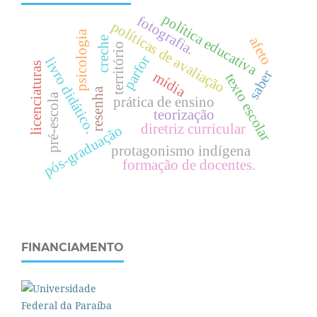
política educativa
fotografia.
políticas de avaliação
psicologia
afeto
creche
território
parfor
livro didático.
licenciaturas
saber
mídia
texto escolar
resenha
pré-escola
prática de ensino
teorização
diretriz curricular
pós-graduação
protagonismo indígena
formação de docentes.
FINANCIAMENTO