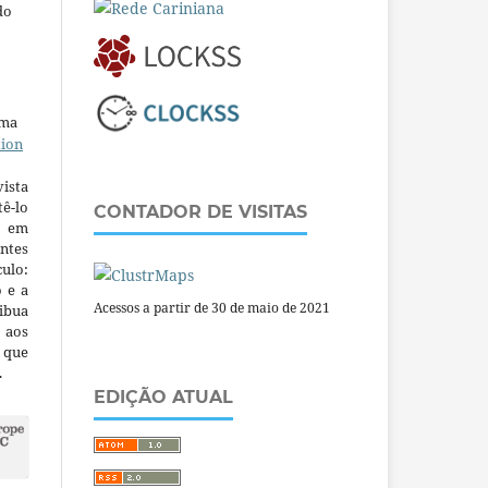
do
uma
tion
ista
ê-lo
CONTADOR DE VISITAS
m em
ntes
culo:
o e a
Acessos a partir de 30 de maio de 2021
ibua
 aos
a que
.
EDIÇÃO ATUAL