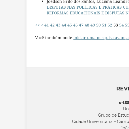
Joedson Brito dos Santos, Luciana Leandro
DISPUTAS NAS POLÍTICAS E PRÁTICAS C
REFORMAS EDUCACIONAIS E DISPUTAS NAS
<<
<
41
42
43
44
45
46
47
48
49
50
51
52
53
54
5
Você também pode
iniciar uma pesquisa avança
REV
e-IS
Un
Grupo de Estud
Cidade Universitária – Camp
João