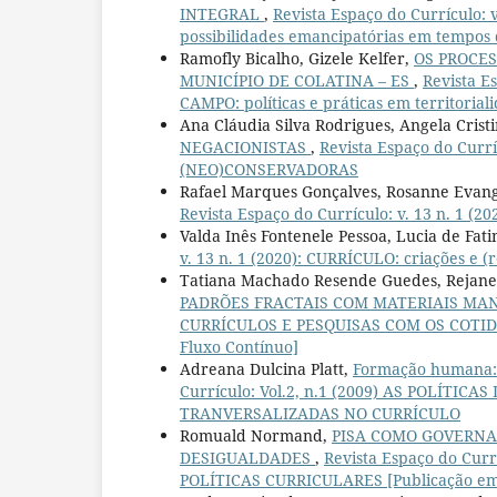
INTEGRAL
,
Revista Espaço do Currículo:
possibilidades emancipatórias em tempos 
Ramofly Bicalho, Gizele Kelfer,
OS PROCE
MUNICÍPIO DE COLATINA – ES
,
Revista E
CAMPO: políticas e práticas em territoria
Ana Cláudia Silva Rodrigues, Angela Crist
NEGACIONISTAS
,
Revista Espaço do Curr
(NEO)CONSERVADORAS
Rafael Marques Gonçalves, Rosanne Evange
Revista Espaço do Currículo: v. 13 n. 1 (2
Valda Inês Fontenele Pessoa, Lucia de Fat
v. 13 n. 1 (2020): CURRÍCULO: criações e (
Tatiana Machado Resende Guedes, Rejane
PADRÕES FRACTAIS COM MATERIAIS MA
CURRÍCULOS E PESQUISAS COM OS COTIDIANO
Fluxo Contínuo]
Adreana Dulcina Platt,
Formação humana: 
Currículo: Vol.2, n.1 (2009) AS POLÍT
TRANVERSALIZADAS NO CURRÍCULO
Romuald Normand,
PISA COMO GOVERNA
DESIGUALDADES
,
Revista Espaço do Cur
POLÍTICAS CURRICULARES [Publicação em