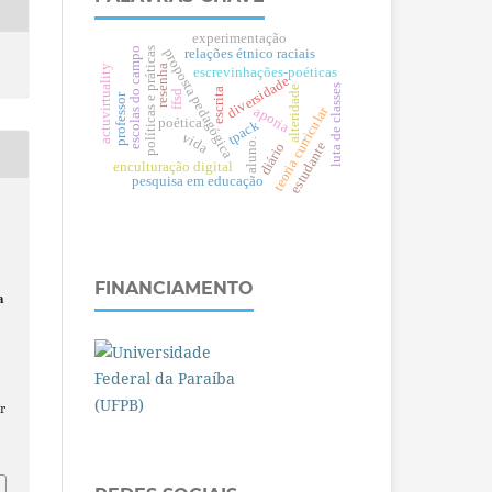
experimentação
escolas do campo
políticas e práticas
proposta pedagógica
relações étnico raciais
resenha
actuvirtuality
escrevinhações-poéticas
diversidade
luta de classes
alteridade
escrita
ffsd
professor
aporia
teoria curricular
poética
tpack
vida
aluno.
estudante
diário
enculturação digital
pesquisa em educação
FINANCIAMENTO
a
r