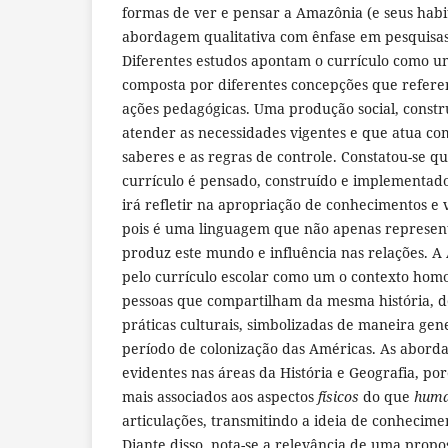
formas de ver e pensar a Amazônia (e seus habi
abordagem qualitativa com ênfase em pesquisas 
Diferentes estudos apontam o currículo como u
composta por diferentes concepções que refere
ações pedagógicas. Uma produção social, constr
atender as necessidades vigentes e que atua co
saberes e as regras de controle. Constatou-se q
currículo é pensado, construído e implementad
irá refletir na apropriação de conhecimentos e v
pois é uma linguagem que não apenas represe
produz este mundo e influência nas relações. 
pelo currículo escolar como um o contexto hom
pessoas que compartilham da mesma história, d
práticas culturais, simbolizadas de maneira gen
período de colonização das Américas. As aborda
evidentes nas áreas da História e Geografia, po
mais associados aos aspectos
físicos
do que
hum
articulações, transmitindo a ideia de conhecim
Diante disso, nota-se a relevância de uma propo