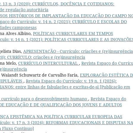
 v. 13 n. 3 (2020): CURRÍCULOS, DOCÊNCIA E COTIDIANOS:
de regulação autoritária
SSOS HISTÓRICOS DE IMPLANTAÇÃO DA EDUCAÇÃO DO CAMPO N
spaço do Currículo: v. 14 n. 2 (2021): CURRÍCULO E ESCOLAS DO
lidades camponesas
ina Alves Albino,
POLÍTICAS CURRICULARES EM TEMPOS
ículo: v. 14 n. 1 (2021): POLÍTICAS CURRICULARES E AS INOVAÇÕE
lista Dias,
APRESENTAÇÃO - Currículo: criações e (re)insurgênci
020): CURRÍCULO: criações e (re)insurgência
ima Melo,
CURRÍCULO INTERCULTURAL
,
Revista Espaço do Currícu
re)insurgência
 Waiandt Schuwartz de Carvalho Faria,
EXPLORAÇÃO ESTÉTICA 
NIPULÁVEIS
,
Revista Espaço do Currículo: v. 19 n. 1 (2026):
S: entre linhas de fabulações e escritas-de-si [Publicação em
currículo para o desenvolvimento humano
,
Revista Espaço do
ICAS DE EDUCAÇÃO E DE QUALIFICAÇÃO DOS JOVENS E ADULTOS
NÇA EPISTÊMICA NA POLÍTICA CURRICULAR EUROPEIA DAS
rículo: v. 17 n. 3 (2024): REFORMAS EDUCACIONAIS E DISPUTAS N
 Fluxo Contínuo]