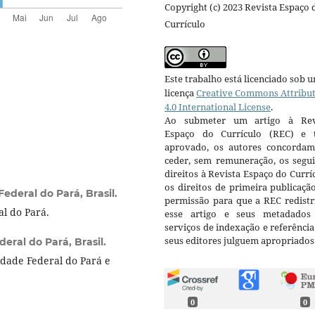
Copyright (c) 2023 Revista Espaço 
Currículo
Este trabalho está licenciado sob 
licença
Creative Commons Attribu
4.0 International License
.
Ao submeter um artigo à Rev
Espaço do Currículo (REC) e t
aprovado, os autores concorda
ceder, sem remuneração, os segui
direitos à Revista Espaço do Currí
os direitos de primeira publicaçã
ederal do Pará, Brasil.
permissão para que a REC redistr
l do Pará.
esse artigo e seus metadados
serviços de indexação e referênci
seus editores julguem apropriados
eral do Pará, Brasil.
dade Federal do Pará e
0
0