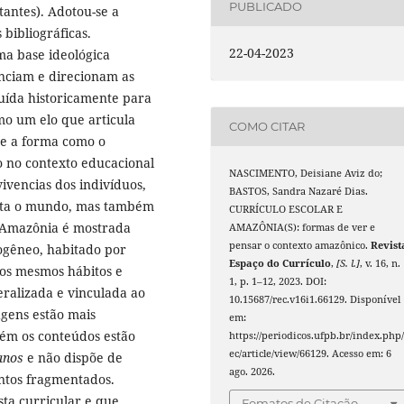
PUBLICADO
tantes). Adotou-se a
bibliográficas.
22-04-2023
ma base ideológica
nciam e direcionam as
uída historicamente para
mo um elo que articula
COMO CITAR
ue a forma como o
o no contexto educacional
NASCIMENTO, Deisiane Aviz do;
ivencias dos indivíduos,
BASTOS, Sandra Nazaré Dias.
nta o mundo, mas também
CURRÍCULO ESCOLAR E
A Amazônia é mostrada
AMAZÔNIA(S): formas de ver e
pensar o contexto amazônico.
Revist
ogêneo, habitado por
Espaço do Currículo
,
[S. l.]
, v. 16, n.
os mesmos hábitos e
1, p. 1–12, 2023. DOI:
eralizada e vinculada ao
10.15687/rec.v16i1.66129. Disponível
gens estão mais
em:
rém os conteúdos estão
https://periodicos.ufpb.br/index.php/
ec/article/view/66129. Acesso em: 6
anos
e não dispõe de
ago. 2026.
entos fragmentados.
sta curricular e que
Fomatos de Citação