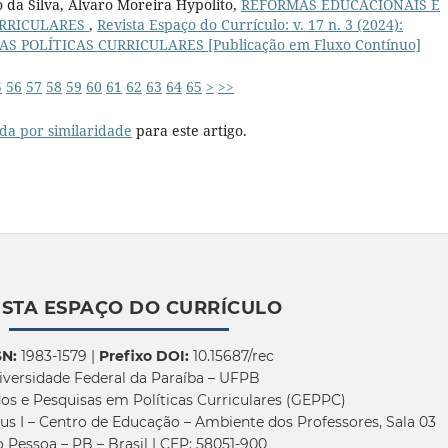
 da Silva, Álvaro Moreira Hypolito,
REFORMAS EDUCACIONAIS E
URRICULARES
,
Revista Espaço do Currículo: v. 17 n. 3 (2024):
 POLÍTICAS CURRICULARES [Publicação em Fluxo Contínuo]
5
56
57
58
59
60
61
62
63
64
65
>
>>
da por similaridade
para este artigo.
ISTA ESPAÇO DO CURRÍCULO
SN:
1983-1579 |
Prefixo DOI:
10.15687/rec
iversidade Federal da Paraíba – UFPB
os e Pesquisas em Políticas Curriculares (GEPPC)
us I – Centro de Educação – Ambiente dos Professores, Sala 03
 Pessoa – PB – Brasil | CEP: 58051-900