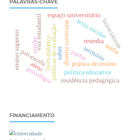
PALAVRAS-CHAVE
espaço universitário
voz estudantil
texto escolar
licenciaturas
diretriz curricular
políticas de avaliação
.
livro didático.
creche
resenha
mídia
território
saber
pré-escola
parfor
e
n
s
i
n
o
s
u
p
e
r
i
o
r
afeto
prática de ensino
psicologia
política educativa
residência pedagógica
FINANCIAMENTO