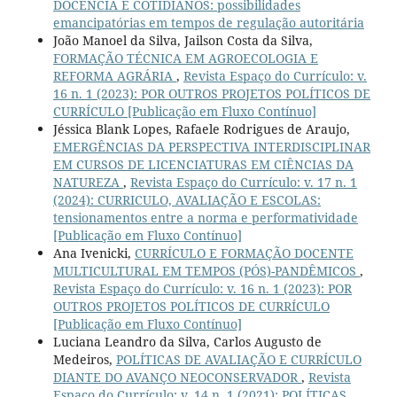
DOCÊNCIA E COTIDIANOS: possibilidades
emancipatórias em tempos de regulação autoritária
João Manoel da Silva, Jailson Costa da Silva,
FORMAÇÃO TÉCNICA EM AGROECOLOGIA E
REFORMA AGRÁRIA
,
Revista Espaço do Currículo: v.
16 n. 1 (2023): POR OUTROS PROJETOS POLÍTICOS DE
CURRÍCULO [Publicação em Fluxo Contínuo]
Jéssica Blank Lopes, Rafaele Rodrigues de Araujo,
EMERGÊNCIAS DA PERSPECTIVA INTERDISCIPLINAR
EM CURSOS DE LICENCIATURAS EM CIÊNCIAS DA
NATUREZA
,
Revista Espaço do Currículo: v. 17 n. 1
(2024): CURRICULO, AVALIAÇÃO E ESCOLAS:
tensionamentos entre a norma e performatividade
[Publicação em Fluxo Contínuo]
Ana Ivenicki,
CURRÍCULO E FORMAÇÃO DOCENTE
MULTICULTURAL EM TEMPOS (PÓS)-PANDÊMICOS
,
Revista Espaço do Currículo: v. 16 n. 1 (2023): POR
OUTROS PROJETOS POLÍTICOS DE CURRÍCULO
[Publicação em Fluxo Contínuo]
Luciana Leandro da Silva, Carlos Augusto de
Medeiros,
POLÍTICAS DE AVALIAÇÃO E CURRÍCULO
DIANTE DO AVANÇO NEOCONSERVADOR
,
Revista
Espaço do Currículo: v. 14 n. 1 (2021): POLÍTICAS