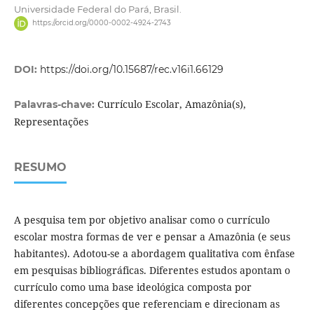
Universidade Federal do Pará, Brasil.
https://orcid.org/0000-0002-4924-2743
DOI:
https://doi.org/10.15687/rec.v16i1.66129
Currículo Escolar, Amazônia(s),
Palavras-chave:
Representações
RESUMO
A pesquisa tem por objetivo analisar como o currículo
escolar mostra formas de ver e pensar a Amazônia (e seus
habitantes). Adotou-se a abordagem qualitativa com ênfase
em pesquisas bibliográficas. Diferentes estudos apontam o
currículo como uma base ideológica composta por
diferentes concepções que referenciam e direcionam as