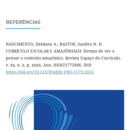
REFERÊNCIAS
NASCIMENTO, Deisiane A.; BASTOS, Sandra N. D.
CURRÍCULO ESCOLAR E AMAZÔNIA(S): formas de ver e
pensar o contexto amazônico. Revista Espaço do Currículo,
v. xx, n. x, p. xx­xx, Ano. ISSN2177­2886. DOI:
https://doi.org/10.22478/ufpb.1983-1579.2023
.