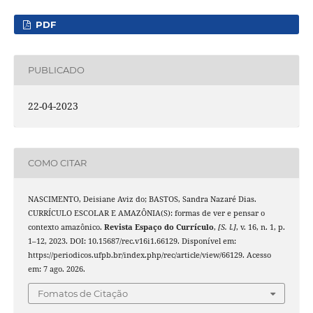
PDF
PUBLICADO
22-04-2023
COMO CITAR
NASCIMENTO, Deisiane Aviz do; BASTOS, Sandra Nazaré Dias.
CURRÍCULO ESCOLAR E AMAZÔNIA(S): formas de ver e pensar o
contexto amazônico.
Revista Espaço do Currículo
,
[S. l.]
, v. 16, n. 1, p.
1–12, 2023. DOI: 10.15687/rec.v16i1.66129. Disponível em:
https://periodicos.ufpb.br/index.php/rec/article/view/66129. Acesso
em: 7 ago. 2026.
Fomatos de Citação