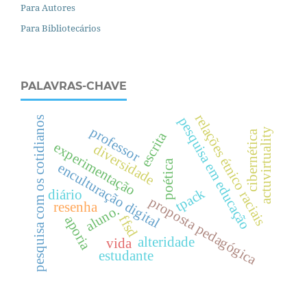
Para Autores
Para Bibliotecários
PALAVRAS-CHAVE
relações étnico raciais
pesquisa com os cotidianos
pesquisa em educação
professor
actuvirtuality
cibernética
escrita
experimentação
diversidade
poética
enculturação digital
tpack
diário
proposta pedagógica
resenha
aluno.
ffsd
aporia
alteridade
vida
estudante