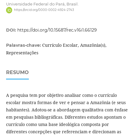
Universidade Federal do Pará, Brasil.
https://orcid.org/0000-0002-4924-2743
DOI:
https://doi.org/10.15687/rec.v16i1.66129
Currículo Escolar, Amazônia(s),
Palavras-chave:
Representações
RESUMO
A pesquisa tem por objetivo analisar como o currículo
escolar mostra formas de ver e pensar a Amazônia (e seus
habitantes). Adotou-se a abordagem qualitativa com ênfase
em pesquisas bibliográficas. Diferentes estudos apontam o
currículo como uma base ideológica composta por
diferentes concepções que referenciam e direcionam as