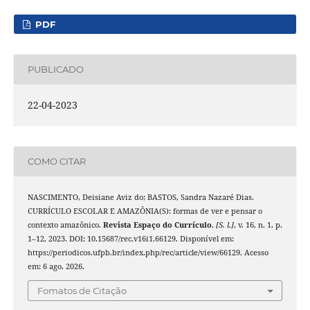
PDF
PUBLICADO
22-04-2023
COMO CITAR
NASCIMENTO, Deisiane Aviz do; BASTOS, Sandra Nazaré Dias.
CURRÍCULO ESCOLAR E AMAZÔNIA(S): formas de ver e pensar o
contexto amazônico.
Revista Espaço do Currículo
,
[S. l.]
, v. 16, n. 1, p.
1–12, 2023. DOI: 10.15687/rec.v16i1.66129. Disponível em:
https://periodicos.ufpb.br/index.php/rec/article/view/66129. Acesso
em: 6 ago. 2026.
Fomatos de Citação