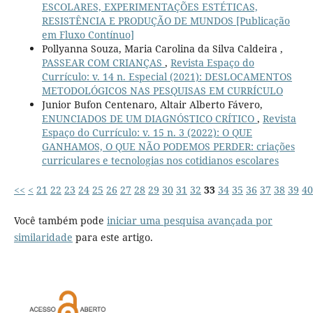
ESCOLARES, EXPERIMENTAÇÕES ESTÉTICAS,
RESISTÊNCIA E PRODUÇÃO DE MUNDOS [Publicação
em Fluxo Contínuo]
Pollyanna Souza, Maria Carolina da Silva Caldeira ,
PASSEAR COM CRIANÇAS
,
Revista Espaço do
Currículo: v. 14 n. Especial (2021): DESLOCAMENTOS
METODOLÓGICOS NAS PESQUISAS EM CURRÍCULO
Junior Bufon Centenaro, Altair Alberto Fávero,
ENUNCIADOS DE UM DIAGNÓSTICO CRÍTICO
,
Revista
Espaço do Currículo: v. 15 n. 3 (2022): O QUE
GANHAMOS, O QUE NÃO PODEMOS PERDER: criações
curriculares e tecnologias nos cotidianos escolares
<<
<
21
22
23
24
25
26
27
28
29
30
31
32
33
34
35
36
37
38
39
40
Você também pode
iniciar uma pesquisa avançada por
similaridade
para este artigo.