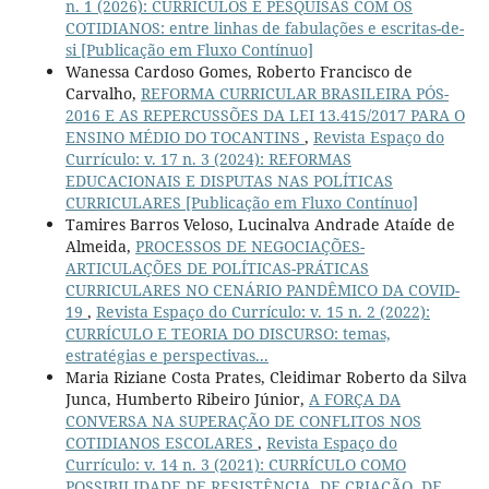
n. 1 (2026): CURRÍCULOS E PESQUISAS COM OS
COTIDIANOS: entre linhas de fabulações e escritas-de-
si [Publicação em Fluxo Contínuo]
Wanessa Cardoso Gomes, Roberto Francisco de
Carvalho,
REFORMA CURRICULAR BRASILEIRA PÓS-
2016 E AS REPERCUSSÕES DA LEI 13.415/2017 PARA O
ENSINO MÉDIO DO TOCANTINS
,
Revista Espaço do
Currículo: v. 17 n. 3 (2024): REFORMAS
EDUCACIONAIS E DISPUTAS NAS POLÍTICAS
CURRICULARES [Publicação em Fluxo Contínuo]
Tamires Barros Veloso, Lucinalva Andrade Ataíde de
Almeida,
PROCESSOS DE NEGOCIAÇÕES-
ARTICULAÇÕES DE POLÍTICAS-PRÁTICAS
CURRICULARES NO CENÁRIO PANDÊMICO DA COVID-
19
,
Revista Espaço do Currículo: v. 15 n. 2 (2022):
CURRÍCULO E TEORIA DO DISCURSO: temas,
estratégias e perspectivas...
Maria Riziane Costa Prates, Cleidimar Roberto da Silva
Junca, Humberto Ribeiro Júnior,
A FORÇA DA
CONVERSA NA SUPERAÇÃO DE CONFLITOS NOS
COTIDIANOS ESCOLARES
,
Revista Espaço do
Currículo: v. 14 n. 3 (2021): CURRÍCULO COMO
POSSIBILIDADE DE RESISTÊNCIA, DE CRIAÇÃO, DE