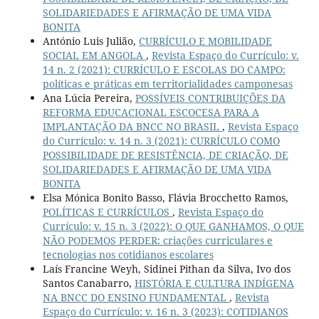
SOLIDARIEDADES E AFIRMAÇÃO DE UMA VIDA
BONITA
António Luis Julião,
CURRÍCULO E MOBILIDADE
SOCIAL EM ANGOLA
,
Revista Espaço do Currículo: v.
14 n. 2 (2021): CURRÍCULO E ESCOLAS DO CAMPO:
políticas e práticas em territorialidades camponesas
Ana Lúcia Pereira,
POSSÍVEIS CONTRIBUIÇÕES DA
REFORMA EDUCACIONAL ESCOCESA PARA A
IMPLANTAÇÃO DA BNCC NO BRASIL
,
Revista Espaço
do Currículo: v. 14 n. 3 (2021): CURRÍCULO COMO
POSSIBILIDADE DE RESISTÊNCIA, DE CRIAÇÃO, DE
SOLIDARIEDADES E AFIRMAÇÃO DE UMA VIDA
BONITA
Elsa Mónica Bonito Basso, Flávia Brocchetto Ramos,
POLÍTICAS E CURRÍCULOS
,
Revista Espaço do
Currículo: v. 15 n. 3 (2022): O QUE GANHAMOS, O QUE
NÃO PODEMOS PERDER: criações curriculares e
tecnologias nos cotidianos escolares
Laís Francine Weyh, Sidinei Pithan da Silva, Ivo dos
Santos Canabarro,
HISTÓRIA E CULTURA INDÍGENA
NA BNCC DO ENSINO FUNDAMENTAL
,
Revista
Espaço do Currículo: v. 16 n. 3 (2023): COTIDIANOS