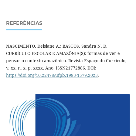
REFERÊNCIAS
NASCIMENTO, Deisiane A.; BASTOS, Sandra N. D.
CURRÍCULO ESCOLAR E AMAZÔNIA(S): formas de ver e
pensar o contexto amazônico. Revista Espaço do Currículo,
v. xx, n. x, p. xx­xx, Ano. ISSN2177­2886. DOI:
https://doi.org/10.22478/ufpb.1983-1579.2023
.