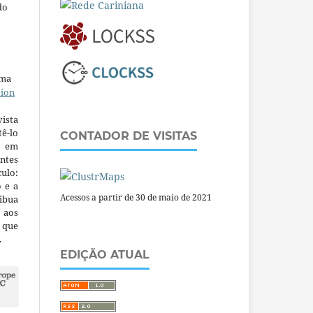
do
uma
tion
ista
ê-lo
CONTADOR DE VISITAS
m em
ntes
culo:
o e a
Acessos a partir de 30 de maio de 2021
ibua
 aos
a que
.
EDIÇÃO ATUAL