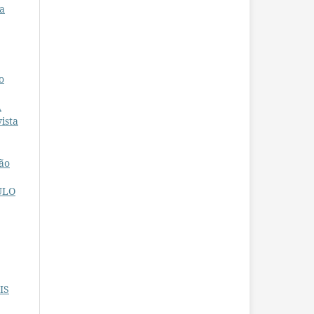
ta
o
A
ista
ão
ULO
IS