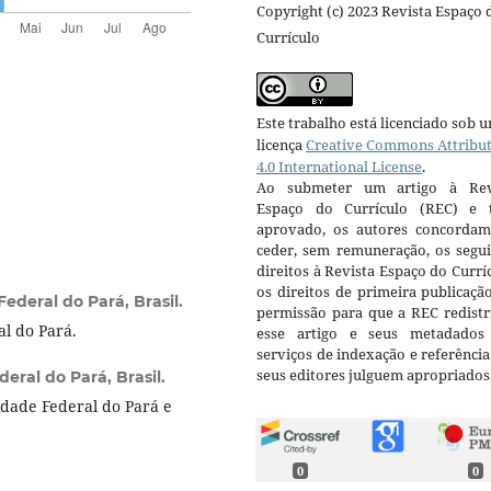
Copyright (c) 2023 Revista Espaço 
Currículo
Este trabalho está licenciado sob 
licença
Creative Commons Attribu
4.0 International License
.
Ao submeter um artigo à Rev
Espaço do Currículo (REC) e t
aprovado, os autores concorda
ceder, sem remuneração, os segui
direitos à Revista Espaço do Currí
os direitos de primeira publicaçã
ederal do Pará, Brasil.
permissão para que a REC redistr
l do Pará.
esse artigo e seus metadados
serviços de indexação e referênci
seus editores julguem apropriados
eral do Pará, Brasil.
dade Federal do Pará e
0
0