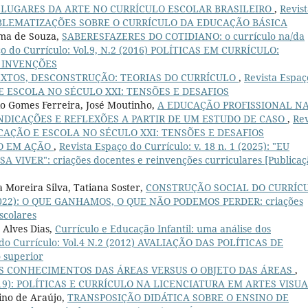
 LUGARES DA ARTE NO CURRÍCULO ESCOLAR BRASILEIRO
,
Revis
) PROBLEMATIZAÇÕES SOBRE O CURRÍCULO DA EDUCAÇÃO BÁSICA
lma de Souza,
SABERESFAZERES DO COTIDIANO: o currículo na/da
ço do Currículo: Vol.9, N.2 (2016) POLÍTICAS EM CURRÍCULO:
E INVENÇÕES
EXTOS, DESCONSTRUÇÃO: TEORIAS DO CURRÍCULO
,
Revista Espaç
ÃO E ESCOLA NO SÉCULO XXI: TENSÕES E DESAFIOS
io Gomes Ferreira, José Moutinho,
A EDUCAÇÃO PROFISSIONAL N
NDICAÇÕES E REFLEXÕES A PARTIR DE UM ESTUDO DE CASO
,
Rev
 EDUCAÇÃO E ESCOLA NO SÉCULO XXI: TENSÕES E DESAFIOS
O EM AÇÃO
,
Revista Espaço do Currículo: v. 18 n. 1 (2025): "EU
VER": criações docentes e reinvenções curriculares [Publicaç
 Moreira Silva, Tatiana Soster,
CONSTRUÇÃO SOCIAL DO CURRÍC
 3 (2022): O QUE GANHAMOS, O QUE NÃO PODEMOS PERDER: criações
scolares
 Alves Dias,
Currículo e Educação Infantil: uma análise dos
 do Currículo: Vol.4 N.2 (2012) AVALIAÇÃO DAS POLÍTICAS DE
 superior
S CONHECIMENTOS DAS ÁREAS VERSUS O OBJETO DAS ÁREAS
,
 (2019): POLÍTICAS E CURRÍCULO NA LICENCIATURA EM ARTES VISUA
ino de Araújo,
TRANSPOSIÇÃO DIDÁTICA SOBRE O ENSINO DE