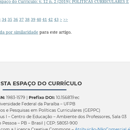
Espaço do Currículo: v. 12 n. 2 (2019): POLÍTICAS CURRICULARES E
3
34
35
36
37
38
39
40
41
42
43
>
>>
da por similaridade
para este artigo.
ISTA ESPAÇO DO CURRÍCULO
SN:
1983-1579 |
Prefixo DOI:
10.15687/rec
iversidade Federal da Paraíba – UFPB
os e Pesquisas em Políticas Curriculares (GEPPC)
us I – Centro de Educação – Ambiente dos Professores, Sala 03
 Pessoa – PB – Brasil | CEP: 58051-900
a com a Licença Creative Commons –
Atribuição-NãoComercial 4