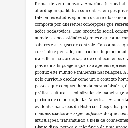
formas de ver e pensar a Amazônia (e seus habi
abordagem qualitativa com ênfase em pesquisas 
Diferentes estudos apontam o currículo como u
composta por diferentes concepções que refere
ações pedagógicas. Uma produção social, constr
atender as necessidades vigentes e que atua co
saberes e as regras de controle. Constatou-se q
currículo é pensado, construído e implementad
irá refletir na apropriação de conhecimentos e v
pois é uma linguagem que não apenas represe
produz este mundo e influência nas relações. 
pelo currículo escolar como um o contexto hom
pessoas que compartilham da mesma história, d
práticas culturais, simbolizadas de maneira gen
período de colonização das Américas. As aborda
evidentes nas áreas da História e Geografia, po
mais associados aos aspectos
físicos
do que
hum
articulações, transmitindo a ideia de conhecim
Diante disso, nota-se a relevância de uma propo