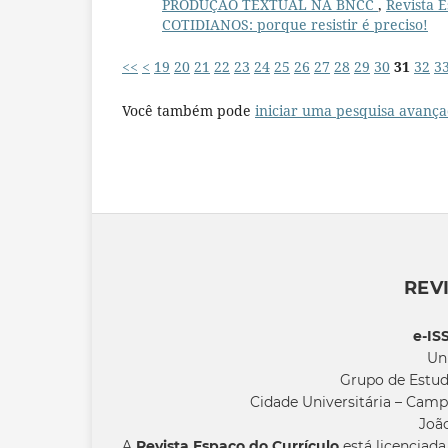
PRODUÇÃO TEXTUAL NA BNCC
,
Revista 
COTIDIANOS: porque resistir é preciso!
<<
<
19
20
21
22
23
24
25
26
27
28
29
30
31
32
3
Você também pode
iniciar uma pesquisa avança
REV
e-IS
Un
Grupo de Estud
Cidade Universitária – Camp
João
A
Revista Espaço do Currículo
está licenciad