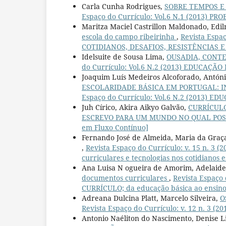
Carla Cunha Rodrigues,
SOBRE TEMPOS E
Espaço do Currículo: Vol.6 N.1 (2013
Maritza Maciel Castrillon Maldonado, Edi
escola do campo ribeirinha
,
Revista Espa
COTIDIANOS, DESAFIOS, RESISTÊNCIAS 
Idelsuite de Sousa Lima,
OUSADIA, CONT
do Currículo: Vol.6 N.2 (2013) EDUCAÇ
Joaquim Luís Medeiros Alcoforado, Antón
ESCOLARIDADE BÁSICA EM PORTUGAL: I
Espaço do Currículo: Vol.6 N.2 (2013)
Juh Círico, Akira Aikyo Galvão,
CURRÍCUL
ESCREVO PARA UM MUNDO NO QUAL POSSA VI
em Fluxo Contínuo]
Fernando José de Almeida, Maria da Graça
,
Revista Espaço do Currículo: v. 15 n.
curriculares e tecnologias nos cotidianos e
Ana Luisa N ogueira de Amorim, Adelaide
documentos curriculares
,
Revista Espaço
CURRÍCULO; da educação básica ao ensino
Adreana Dulcina Platt, Marcelo Silveira,
O
Revista Espaço do Currículo: v. 12 n. 3
Antonio Naéliton do Nascimento, Denise L