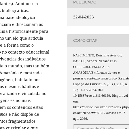
PUBLICADO
tantes). Adotou-se a
bibliográficas.
22-04-2023
ma base ideológica
nciam e direcionam as
uída historicamente para
mo um elo que articula
COMO CITAR
ue a forma como o
o no contexto educacional
NASCIMENTO, Deisiane Aviz do;
ivencias dos indivíduos,
BASTOS, Sandra Nazaré Dias.
nta o mundo, mas também
CURRÍCULO ESCOLAR E
A Amazônia é mostrada
AMAZÔNIA(S): formas de ver e
pensar o contexto amazônico.
Revist
ogêneo, habitado por
Espaço do Currículo
,
[S. l.]
, v. 16, n.
os mesmos hábitos e
1, p. 1–12, 2023. DOI:
eralizada e vinculada ao
10.15687/rec.v16i1.66129. Disponível
gens estão mais
em:
rém os conteúdos estão
https://periodicos.ufpb.br/index.php/
ec/article/view/66129. Acesso em: 7
anos
e não dispõe de
ago. 2026.
entos fragmentados.
sta curricular e que
Fomatos de Citação