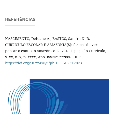
REFERÊNCIAS
NASCIMENTO, Deisiane A.; BASTOS, Sandra N. D.
CURRÍCULO ESCOLAR E AMAZÔNIA(S): formas de ver e
pensar o contexto amazônico. Revista Espaço do Currículo,
v. xx, n. x, p. xx­xx, Ano. ISSN2177­2886. DOI:
https://doi.org/10.22478/ufpb.1983-1579.2023
.