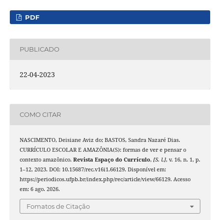
PDF
PUBLICADO
22-04-2023
COMO CITAR
NASCIMENTO, Deisiane Aviz do; BASTOS, Sandra Nazaré Dias.
CURRÍCULO ESCOLAR E AMAZÔNIA(S): formas de ver e pensar o
contexto amazônico.
Revista Espaço do Currículo
,
[S. l.]
, v. 16, n. 1, p.
1–12, 2023. DOI: 10.15687/rec.v16i1.66129. Disponível em:
https://periodicos.ufpb.br/index.php/rec/article/view/66129. Acesso
em: 6 ago. 2026.
Fomatos de Citação