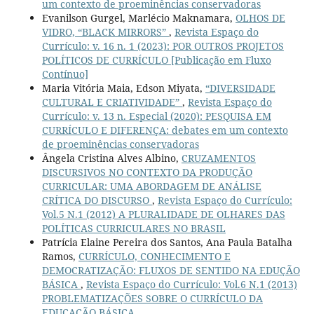
um contexto de proeminências conservadoras
Evanilson Gurgel, Marlécio Maknamara,
OLHOS DE
VIDRO, “BLACK MIRRORS”
,
Revista Espaço do
Currículo: v. 16 n. 1 (2023): POR OUTROS PROJETOS
POLÍTICOS DE CURRÍCULO [Publicação em Fluxo
Contínuo]
Maria Vitória Maia, Edson Miyata,
“DIVERSIDADE
CULTURAL E CRIATIVIDADE”
,
Revista Espaço do
Currículo: v. 13 n. Especial (2020): PESQUISA EM
CURRÍCULO E DIFERENÇA: debates em um contexto
de proeminências conservadoras
Ângela Cristina Alves Albino,
CRUZAMENTOS
DISCURSIVOS NO CONTEXTO DA PRODUÇÃO
CURRICULAR: UMA ABORDAGEM DE ANÁLISE
CRÍTICA DO DISCURSO
,
Revista Espaço do Currículo:
Vol.5 N.1 (2012) A PLURALIDADE DE OLHARES DAS
POLÍTICAS CURRICULARES NO BRASIL
Patrícia Elaine Pereira dos Santos, Ana Paula Batalha
Ramos,
CURRÍCULO, CONHECIMENTO E
DEMOCRATIZAÇÃO: FLUXOS DE SENTIDO NA EDUÇÃO
BÁSICA
,
Revista Espaço do Currículo: Vol.6 N.1 (2013)
PROBLEMATIZAÇÕES SOBRE O CURRÍCULO DA
EDUCAÇÃO BÁSICA