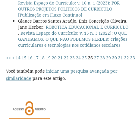
Revista Espaço do Currículo: v. 16 n. 1 (2023): POR
OUTROS PROJETOS POLÍTICOS DE CURRÍCULO
[Publicação em Fluxo Contínuo]
Glauce Barros Santos Araújo, Eniz Conceição Oliveira,
Jane Herber,
ROBÓTICA EDUCACIONAL E CURRÍCULO
,
Revista Espaço do Currículo: v. 15 n. 3 (2022): O QUE
GANHAMOS, O QUE NÃO PODEMOS PERDER: criações
curriculares e tecnologias nos cotidianos escolares
<<
<
14
15
16
17
18
19
20
21
22
23
24
25
26
27
28
29
30
31
32
33
Você também pode
iniciar uma pesquisa avançada por
similaridade
para este artigo.