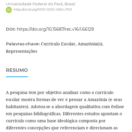
Universidade Federal do Pará, Brasil.
https://orcid.org/0000-0002-4924-2743
DOI:
https://doi.org/10.15687/rec.v16i1.66129
Currículo Escolar, Amazônia(s),
Palavras-chave:
Representações
RESUMO
A pesquisa tem por objetivo analisar como o currículo
escolar mostra formas de ver e pensar a Amazônia (e seus
habitantes). Adotou-se a abordagem qualitativa com ênfase
em pesquisas bibliográficas. Diferentes estudos apontam o
currículo como uma base ideológica composta por
diferentes concepções que referenciam e direcionam as