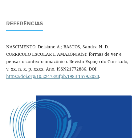
REFERÊNCIAS
NASCIMENTO, Deisiane A.; BASTOS, Sandra N. D.
CURRÍCULO ESCOLAR E AMAZÔNIA(S): formas de ver e
pensar o contexto amazônico. Revista Espaço do Currículo,
v. xx, n. x, p. xx­xx, Ano. ISSN2177­2886. DOI:
https://doi.org/10.22478/ufpb.1983-1579.2023
.