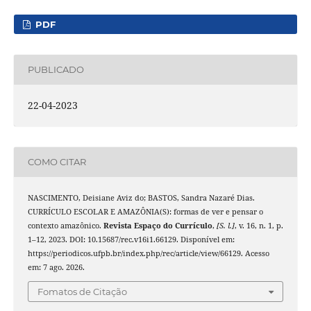
PDF
PUBLICADO
22-04-2023
COMO CITAR
NASCIMENTO, Deisiane Aviz do; BASTOS, Sandra Nazaré Dias.
CURRÍCULO ESCOLAR E AMAZÔNIA(S): formas de ver e pensar o
contexto amazônico.
Revista Espaço do Currículo
,
[S. l.]
, v. 16, n. 1, p.
1–12, 2023. DOI: 10.15687/rec.v16i1.66129. Disponível em:
https://periodicos.ufpb.br/index.php/rec/article/view/66129. Acesso
em: 7 ago. 2026.
Fomatos de Citação