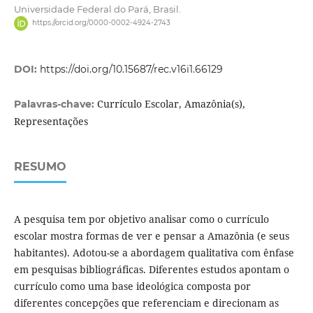
Universidade Federal do Pará, Brasil.
https://orcid.org/0000-0002-4924-2743
DOI:
https://doi.org/10.15687/rec.v16i1.66129
Currículo Escolar, Amazônia(s),
Palavras-chave:
Representações
RESUMO
A pesquisa tem por objetivo analisar como o currículo
escolar mostra formas de ver e pensar a Amazônia (e seus
habitantes). Adotou-se a abordagem qualitativa com ênfase
em pesquisas bibliográficas. Diferentes estudos apontam o
currículo como uma base ideológica composta por
diferentes concepções que referenciam e direcionam as