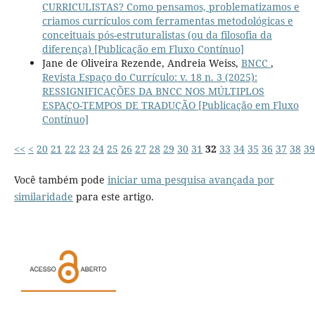
CURRICULISTAS? Como pensamos, problematizamos e
criamos currículos com ferramentas metodológicas e
conceituais pós-estruturalistas (ou da filosofia da
diferença) [Publicação em Fluxo Contínuo]
Jane de Oliveira Rezende, Andreia Weiss,
BNCC
,
Revista Espaço do Currículo: v. 18 n. 3 (2025):
RESSIGNIFICAÇÕES DA BNCC NOS MÚLTIPLOS
ESPAÇO-TEMPOS DE TRADUÇÃO [Publicação em Fluxo
Contínuo]
<<
<
20
21
22
23
24
25
26
27
28
29
30
31
32
33
34
35
36
37
38
39
Você também pode
iniciar uma pesquisa avançada por
similaridade
para este artigo.