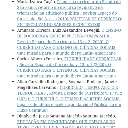
Maria Izaura Cação,
Proposta curricular do Estado de
São Paulo: retorno do discurso regulativo da
tylerização na educação pública
,
Revista Espaço do
Currículo: Vol.3, n.1 (2010) POLÍTICAS DE CURRÍCULO:
ENTRECRUZANDO SABERES E CONTEXTOS
Amurabi Oliveira, Luiz Alexandre Devegili,
O ENSINO
DE SOCIOLOGIA EM PERSPECTIVA COMPARADA
,
Revista Espaço do Currículo: v. 13 n. 2 (2020): O
CURRÍCULO PARA O ENSINO DE CIÊNCIAS SOCIAIS:
uma mirada para o mundo Ibero Latin- Americano
Carlos Alberto Ferreira,
FLEXIBILIDADE CURRICULAR
,
Revista Espaço do Currículo: v. 13 n. 2 (2020): O
CURRÍCULO PARA O ENSINO DE CIÊNCIAS SOCIAIS:
uma mirada para o mundo Ibero Latin- Americano
Allan Carvalho Rodrigues, Soymara Emiliao , Janete
Magalhães Carvalho ,
CURRÍCULO, TEMPO, AFETO E
TECNOLOGIAS
,
Revista Espaço do Currículo: v. 17 n. 2
(2024): O CURRÍCULO, O TEMPO E AS REDES SOCIAIS:
lugares de afetos e aceleração da vida [Publicação em
Fluxo Contínuo]
Dinalva de Jesus Santana Macêdo Santana Macêdo,
EDUCAÇÃO EM COMUNIDADES QUILOMBOLAS DO
TERRITÓRIO DE IDENTIDADE DO VELHO CHICO/BA
,