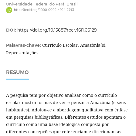
Universidade Federal do Pará, Brasil.
https://orcid.org/0000-0002-4924-2743
DOI:
https://doi.org/10.15687/rec.v16i1.66129
Currículo Escolar, Amazônia(s),
Palavras-chave:
Representações
RESUMO
A pesquisa tem por objetivo analisar como o currículo
escolar mostra formas de ver e pensar a Amazônia (e seus
habitantes). Adotou-se a abordagem qualitativa com ênfase
em pesquisas bibliográficas. Diferentes estudos apontam o
currículo como uma base ideológica composta por
diferentes concepções que referenciam e direcionam as