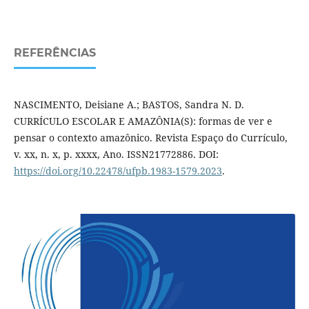
REFERÊNCIAS
NASCIMENTO, Deisiane A.; BASTOS, Sandra N. D.
CURRÍCULO ESCOLAR E AMAZÔNIA(S): formas de ver e
pensar o contexto amazônico. Revista Espaço do Currículo,
v. xx, n. x, p. xx­xx, Ano. ISSN2177­2886. DOI:
https://doi.org/10.22478/ufpb.1983-1579.2023
.