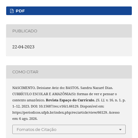
PDF
PUBLICADO
22-04-2023
COMO CITAR
NASCIMENTO, Deisiane Aviz do; BASTOS, Sandra Nazaré Dias.
CURRÍCULO ESCOLAR E AMAZÔNIA(S): formas de ver e pensar o
contexto amazônico.
Revista Espaço do Currículo
,
[S. l.]
, v. 16, n. 1, p.
1–12, 2023. DOI: 10.15687/rec.v16i1.66129. Disponível em:
https://periodicos.ufpb.br/index.php/rec/article/view/66129. Acesso
em: 6 ago. 2026.
Fomatos de Citação