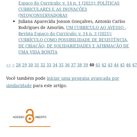
Espaço do Currículo: v. 14 n. 1 (2021): POLÍTICAS
CURRICULARES E AS INOVAÇÕES
(NEO)CONSERVADORAS
Juliana Aparecida Jonson Gonçalves, Antonio Carlos
Rodrigues de Amorim,
UM CURRÍCULO AO AVESSO
,
Revista Espaço do Currículo: v. 14 n. 3 (2021):
CURRÍCULO COMO POSSIBILIDADE DE RESISTÊNCIA,
DE CRIAÇÃO, DE SOLIDARIEDADES E AFIRMAÇÃO DE
UMA VIDA BONITA
<<
<
28
29
30
31
32
33
34
35
36
37
38
39
40
41
42
43
44
45
46
47
Você também pode
iniciar uma pesquisa avançada por
similaridade
para este artigo.