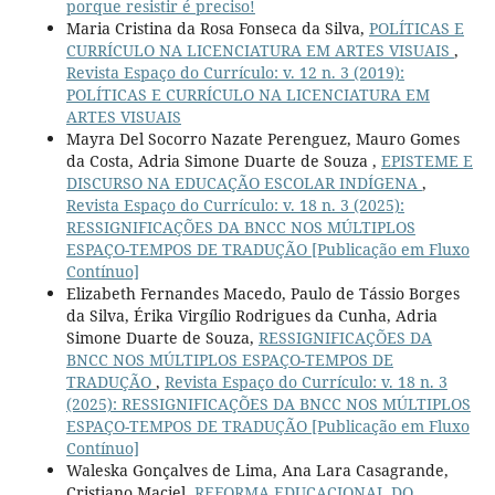
porque resistir é preciso!
Maria Cristina da Rosa Fonseca da Silva,
POLÍTICAS E
CURRÍCULO NA LICENCIATURA EM ARTES VISUAIS
,
Revista Espaço do Currículo: v. 12 n. 3 (2019):
POLÍTICAS E CURRÍCULO NA LICENCIATURA EM
ARTES VISUAIS
Mayra Del Socorro Nazate Perenguez, Mauro Gomes
da Costa, Adria Simone Duarte de Souza ,
EPISTEME E
DISCURSO NA EDUCAÇÃO ESCOLAR INDÍGENA
,
Revista Espaço do Currículo: v. 18 n. 3 (2025):
RESSIGNIFICAÇÕES DA BNCC NOS MÚLTIPLOS
ESPAÇO-TEMPOS DE TRADUÇÃO [Publicação em Fluxo
Contínuo]
Elizabeth Fernandes Macedo, Paulo de Tássio Borges
da Silva, Érika Virgílio Rodrigues da Cunha, Adria
Simone Duarte de Souza,
RESSIGNIFICAÇÕES DA
BNCC NOS MÚLTIPLOS ESPAÇO-TEMPOS DE
TRADUÇÃO
,
Revista Espaço do Currículo: v. 18 n. 3
(2025): RESSIGNIFICAÇÕES DA BNCC NOS MÚLTIPLOS
ESPAÇO-TEMPOS DE TRADUÇÃO [Publicação em Fluxo
Contínuo]
Waleska Gonçalves de Lima, Ana Lara Casagrande,
Cristiano Maciel,
REFORMA EDUCACIONAL DO