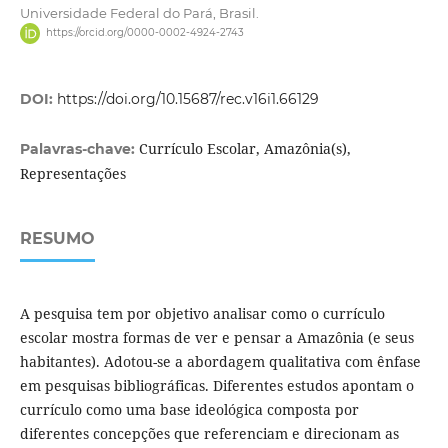
Universidade Federal do Pará, Brasil.
https://orcid.org/0000-0002-4924-2743
DOI:
https://doi.org/10.15687/rec.v16i1.66129
Currículo Escolar, Amazônia(s),
Palavras-chave:
Representações
RESUMO
A pesquisa tem por objetivo analisar como o currículo
escolar mostra formas de ver e pensar a Amazônia (e seus
habitantes). Adotou-se a abordagem qualitativa com ênfase
em pesquisas bibliográficas. Diferentes estudos apontam o
currículo como uma base ideológica composta por
diferentes concepções que referenciam e direcionam as