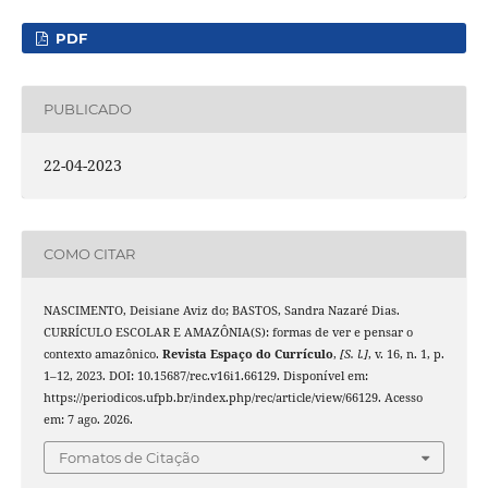
PDF
PUBLICADO
22-04-2023
COMO CITAR
NASCIMENTO, Deisiane Aviz do; BASTOS, Sandra Nazaré Dias.
CURRÍCULO ESCOLAR E AMAZÔNIA(S): formas de ver e pensar o
contexto amazônico.
Revista Espaço do Currículo
,
[S. l.]
, v. 16, n. 1, p.
1–12, 2023. DOI: 10.15687/rec.v16i1.66129. Disponível em:
https://periodicos.ufpb.br/index.php/rec/article/view/66129. Acesso
em: 7 ago. 2026.
Fomatos de Citação