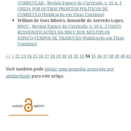
CURRICULAR
,
Revista Espaço do Currículo: v. 16 n. 1
(2023): POR OUTROS PROJETOS POLÍTICOS DE
CURRÍCULO [Publicação em Fluxo Contínuo]
William de Goes Ribeiro, Ronnielle de Azevedo-Lopes,
BNCC
,
Revista Espaço do Currículo: v. 18 n. 3 (2025):
RESSIGNIFICAÇÕES DA BNCC NOS MÚLTIPLOS
ESPAÇO-TEMPOS DE TRADUÇÃO [Publicação em Fluxo
Contínuo]
<<
<
22
23
24
25
26
27
28
29
30
31
32
33
34
35
36
37
38
39
40
41
Você também pode
iniciar uma pesquisa avançada por
similaridade
para este artigo.