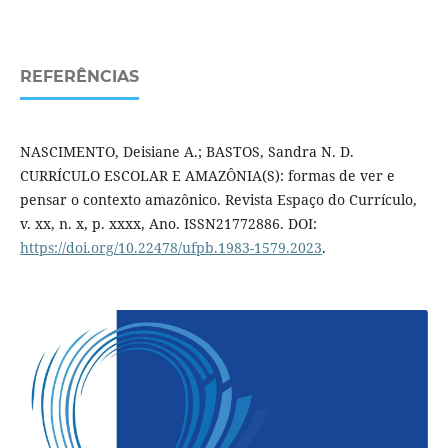
REFERÊNCIAS
NASCIMENTO, Deisiane A.; BASTOS, Sandra N. D.
CURRÍCULO ESCOLAR E AMAZÔNIA(S): formas de ver e
pensar o contexto amazônico. Revista Espaço do Currículo,
v. xx, n. x, p. xx­xx, Ano. ISSN2177­2886. DOI:
https://doi.org/10.22478/ufpb.1983-1579.2023
.