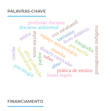
PALAVRAS-CHAVE
voz estudantil
profissão docente
discurso ambiental
livro didático.
protagonismo indígena
território
mídia
texto escolar
espaço universitário
fotografia.
pré-escola
diretriz curricular
resenha
licenciaturas
creche
pós-graduação
parfor
saber
afeto
psicologia
prática de ensino
bases legais
FINANCIAMENTO