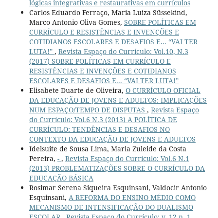
lógicas integrativas e restaurativas em currículos
Carlos Eduardo Ferraço, Maria Luiza Süssekind,
Marco Antonio Oliva Gomes,
SOBRE POLÍTICAS EM
CURRÍCULO E RESISTÊNCIAS E INVENÇÕES E
COTIDIANOS ESCOLARES E DESAFIOS E... “VAI TER
LUTA!”
,
Revista Espaço do Currículo: Vol.10, N.3
(2017) SOBRE POLÍTICAS EM CURRÍCULO E
RESISTÊNCIAS E INVENÇÕES E COTIDIANOS
ESCOLARES E DESAFIOS E... “VAI TER LUTA!”
Elisabete Duarte de Oliveira,
O CURRÍCULO OFICIAL
DA EDUCAÇÃO DE JOVENS E ADULTOS: IMPLICAÇÕES
NUM ESPAÇO/TEMPO DE DISPUTAS
,
Revista Espaço
do Currículo: Vol.6 N.3 (2013) A POLÍTICA DE
CURRÍCULO: TENDÊNCIAS E DESAFIOS NO
CONTEXTO DA EDUCAÇÃO DE JOVENS E ADULTOS
Idelsuite de Sousa Lima, Maria Zuleide da Costa
Pereira,
-
,
Revista Espaço do Currículo: Vol.6 N.1
(2013) PROBLEMATIZAÇÕES SOBRE O CURRÍCULO DA
EDUCAÇÃO BÁSICA
Rosimar Serena Siqueira Esquinsani, Valdocir Antonio
Esquinsani,
A REFORMA DO ENSINO MÉDIO COMO
MECANISMO DE INTENSIFICAÇÃO DO DUALISMO
ESCOLAR
,
Revista Espaço do Currículo: v. 12 n. 1