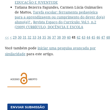
EDUCAÇÃO E JUVENTUDE
Tatiana Bezerra Fagundes, Carmen Lúcia Guimarães
de Mattos,
Tarefa escolar: ferramenta pedagógica
para a aprendizagem ou cumprimento do dever do(a)
aluno(a)?
,
Revista Espaço do Currículo: Vol.1, n.2
(2009) CURRÍCULO, DOCÊNCIA E ESCOLA
<<
<
29
30
31
32
33
34
35
36
37
38
39
40
41
42
43
44
45
46
47
48
Você também pode
iniciar uma pesquisa avançada por
similaridade
para este artigo.
ENVIAR SUBMISSÃO