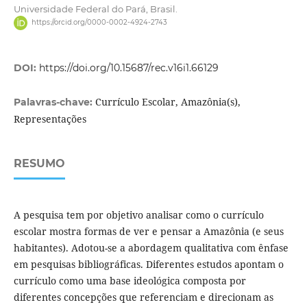
Universidade Federal do Pará, Brasil.
https://orcid.org/0000-0002-4924-2743
DOI:
https://doi.org/10.15687/rec.v16i1.66129
Currículo Escolar, Amazônia(s),
Palavras-chave:
Representações
RESUMO
A pesquisa tem por objetivo analisar como o currículo
escolar mostra formas de ver e pensar a Amazônia (e seus
habitantes). Adotou-se a abordagem qualitativa com ênfase
em pesquisas bibliográficas. Diferentes estudos apontam o
currículo como uma base ideológica composta por
diferentes concepções que referenciam e direcionam as