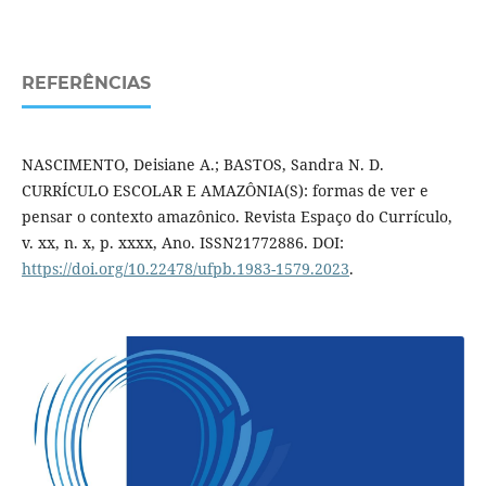
REFERÊNCIAS
NASCIMENTO, Deisiane A.; BASTOS, Sandra N. D.
CURRÍCULO ESCOLAR E AMAZÔNIA(S): formas de ver e
pensar o contexto amazônico. Revista Espaço do Currículo,
v. xx, n. x, p. xx­xx, Ano. ISSN2177­2886. DOI:
https://doi.org/10.22478/ufpb.1983-1579.2023
.