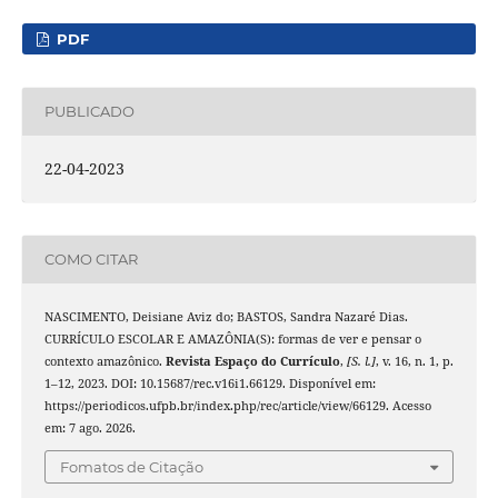
PDF
PUBLICADO
22-04-2023
COMO CITAR
NASCIMENTO, Deisiane Aviz do; BASTOS, Sandra Nazaré Dias.
CURRÍCULO ESCOLAR E AMAZÔNIA(S): formas de ver e pensar o
contexto amazônico.
Revista Espaço do Currículo
,
[S. l.]
, v. 16, n. 1, p.
1–12, 2023. DOI: 10.15687/rec.v16i1.66129. Disponível em:
https://periodicos.ufpb.br/index.php/rec/article/view/66129. Acesso
em: 7 ago. 2026.
Fomatos de Citação