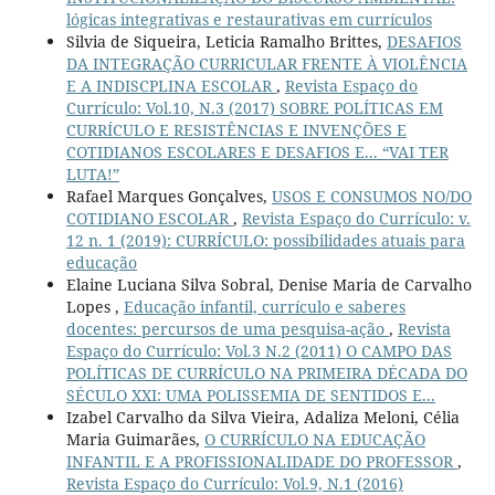
lógicas integrativas e restaurativas em currículos
Silvia de Siqueira, Leticia Ramalho Brittes,
DESAFIOS
DA INTEGRAÇÃO CURRICULAR FRENTE À VIOLÊNCIA
E A INDISCPLINA ESCOLAR
,
Revista Espaço do
Currículo: Vol.10, N.3 (2017) SOBRE POLÍTICAS EM
CURRÍCULO E RESISTÊNCIAS E INVENÇÕES E
COTIDIANOS ESCOLARES E DESAFIOS E... “VAI TER
LUTA!”
Rafael Marques Gonçalves,
USOS E CONSUMOS NO/DO
COTIDIANO ESCOLAR
,
Revista Espaço do Currículo: v.
12 n. 1 (2019): CURRÍCULO: possibilidades atuais para
educação
Elaine Luciana Silva Sobral, Denise Maria de Carvalho
Lopes ,
Educação infantil, currículo e saberes
docentes: percursos de uma pesquisa-ação
,
Revista
Espaço do Currículo: Vol.3 N.2 (2011) O CAMPO DAS
POLÍTICAS DE CURRÍCULO NA PRIMEIRA DÉCADA DO
SÉCULO XXI: UMA POLISSEMIA DE SENTIDOS E...
Izabel Carvalho da Silva Vieira, Adaliza Meloni, Célia
Maria Guimarães,
O CURRÍCULO NA EDUCAÇÃO
INFANTIL E A PROFISSIONALIDADE DO PROFESSOR
,
Revista Espaço do Currículo: Vol.9, N.1 (2016)