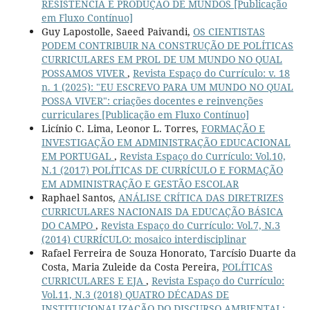
RESISTÊNCIA E PRODUÇÃO DE MUNDOS [Publicação
em Fluxo Contínuo]
Guy Lapostolle, Saeed Paivandi,
OS CIENTISTAS
PODEM CONTRIBUIR NA CONSTRUÇÃO DE POLÍTICAS
CURRICULARES EM PROL DE UM MUNDO NO QUAL
POSSAMOS VIVER
,
Revista Espaço do Currículo: v. 18
n. 1 (2025): "EU ESCREVO PARA UM MUNDO NO QUAL
POSSA VIVER": criações docentes e reinvenções
curriculares [Publicação em Fluxo Contínuo]
Licínio C. Lima, Leonor L. Torres,
FORMAÇÃO E
INVESTIGAÇÃO EM ADMINISTRAÇÃO EDUCACIONAL
EM PORTUGAL
,
Revista Espaço do Currículo: Vol.10,
N.1 (2017) POLÍTICAS DE CURRÍCULO E FORMAÇÃO
EM ADMINISTRAÇÃO E GESTÃO ESCOLAR
Raphael Santos,
ANÁLISE CRÍTICA DAS DIRETRIZES
CURRICULARES NACIONAIS DA EDUCAÇÃO BÁSICA
DO CAMPO
,
Revista Espaço do Currículo: Vol.7, N.3
(2014) CURRÍCULO: mosaico interdisciplinar
Rafael Ferreira de Souza Honorato, Tarcísio Duarte da
Costa, Maria Zuleide da Costa Pereira,
POLÍTICAS
CURRICULARES E EJA
,
Revista Espaço do Currículo:
Vol.11, N.3 (2018) QUATRO DÉCADAS DE
INSTITUCIONALIZAÇÃO DO DISCURSO AMBIENTAL: