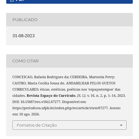
PUBLICADO
31-08-2023
COMO CITAR
CONCEICAO, Rafaela Rodrigues da; CERDEIRA, Maristela Petry;
CASTRO, Maria Cecília Sousa de. ANDARILHAR PELOS GUETOS
CURRICULARES: éticas, estéticas, poéticas nos ‘espaçostempos’ das
cidades.
Revista Espaço do Currículo
,
[S. l.]
, v. 16, n. 2, p. 1–14, 2023.
DOI: 10.15687/rec.v16i2.67277. Disponível em:
https://periodicos.ufpb.br/index.php/rec/article/view/67277. Acesso
em: 10 ago. 2026.
Fomatos de Citação