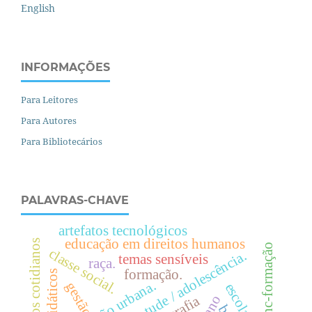
English
INFORMAÇÕES
Para Leitores
Para Autores
Para Bibliotecários
PALAVRAS-CHAVE
artefatos tecnológicos
educação em direitos humanos
currículos cotidianos
bnc-formação
c
l
a
s
s
e
o
c
i
a
l
juventude / adolescência.
temas sensíveis
raça.
s
.
formação.
.
gestão