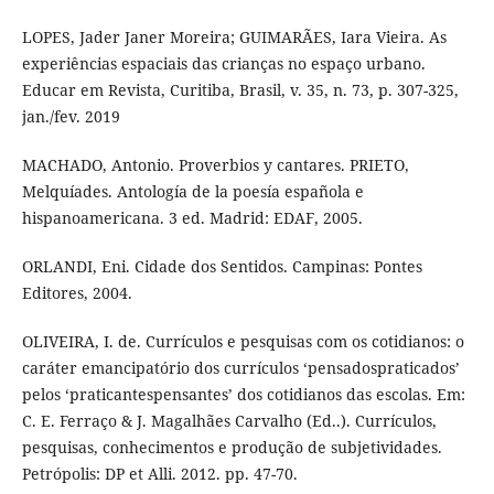
LOPES, Jader Janer Moreira; GUIMARÃES, Iara Vieira. As
experiências espaciais das crianças no espaço urbano.
Educar em Revista, Curitiba, Brasil, v. 35, n. 73, p. 307-325,
jan./fev. 2019
MACHADO, Antonio. Proverbios y cantares. PRIETO,
Melquíades. Antología de la poesía española e
hispanoamericana. 3 ed. Madrid: EDAF, 2005.
ORLANDI, Eni. Cidade dos Sentidos. Campinas: Pontes
Editores, 2004.
OLIVEIRA, I. de. Currículos e pesquisas com os cotidianos: o
caráter emancipatório dos currículos ‘pensadospraticados’
pelos ‘praticantespensantes’ dos cotidianos das escolas. Em:
C. E. Ferraço & J. Magalhães Carvalho (Ed..). Currículos,
pesquisas, conhecimentos e produção de subjetividades.
Petrópolis: DP et Alli. 2012. pp. 47-70.