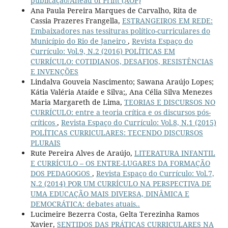
publicação/Ahead of Print (AOP)
Ana Paula Pereira Marques de Carvalho, Rita de
Cassia Prazeres Frangella,
ESTRANGEIROS EM REDE:
Embaixadores nas tessituras político-curriculares do
Município do Rio de Janeiro
,
Revista Espaço do
Currículo: Vol.9, N.2 (2016) POLÍTICAS EM
CURRÍCULO: COTIDIANOS, DESAFIOS, RESISTÊNCIAS
E INVENÇÕES
Lindalva Gouveia Nascimento; Sawana Araújo Lopes;
Kátia Valéria Ataíde e Silva;, Ana Célia Silva Menezes
Maria Margareth de Lima,
TEORIAS E DISCURSOS NO
CURRÍCULO: entre a teoria crítica e os discursos pós-
críticos
,
Revista Espaço do Currículo: Vol.8, N.1 (2015)
POLÍTICAS CURRICULARES: TECENDO DISCURSOS
PLURAIS
Rute Pereira Alves de Araújo,
LITERATURA INFANTIL
E CURRÍCULO – OS ENTRE-LUGARES DA FORMAÇÃO
DOS PEDAGOGOS
,
Revista Espaço do Currículo: Vol.7,
N.2 (2014) POR UM CURRÍCULO NA PERSPECTIVA DE
UMA EDUCAÇÃO MAIS DIVERSA, DINÂMICA E
DEMOCRÁTICA: debates atuais..
Lucimeire Bezerra Costa, Gelta Terezinha Ramos
Xavier,
SENTIDOS DAS PRÁTICAS CURRICULARES NA