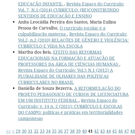
EDUCAÇÃO INFANTIL
,
Revista Espaço do Currículo:
Vol. 7, N.1 (2014) CURRÍCULO: (RE)CONSTRUINDO
SENTIDOS DE EDUCAÇÃO E ENSINO
Anita Leocádia Pereira dos Santos, Maria Eulina
Pessoa de Carvalho,
O currículo escolar e a
culpabilização materna
,
Revista Espaço do Currículo:
Vol.2, n.2 (2010) RELAÇÕES DE GÊNERO E VIOLÊNCIA:
CURRÍCULO E VIDA NA ESCOLA
Martha dos Reis,
EFEITO DAS REFORMAS
EDUCACIONAIS NA FORMAÇÃO E ATUAÇÃO DE
PROFESSORES DA ÁREA DE CIÊNCIAS HUMANAS
,
Revista Espaço do Currículo: Vol.5 N.1 (2012) A
PLURALIDADE DE OLHARES DAS POLÍTICAS
CURRICULARES NO BRASIL
Daniella de Souza Bezerra,
A REFORMULAÇÃO DO
PROJETO PEDAGÓGICO DE CURSOS DE LICENCIATURA
EM UM INSTITUTO FEDERAL
,
Revista Espaço do
Currículo: v. 14 n. 2 (2021): CURRÍCULO E ESCOLAS
DO CAMPO: políticas e práticas em territorialidades
camponesas
<<
<
29
30
31
32
33
34
35
36
37
38
39
40
41
42
43
44
45
46
47
48