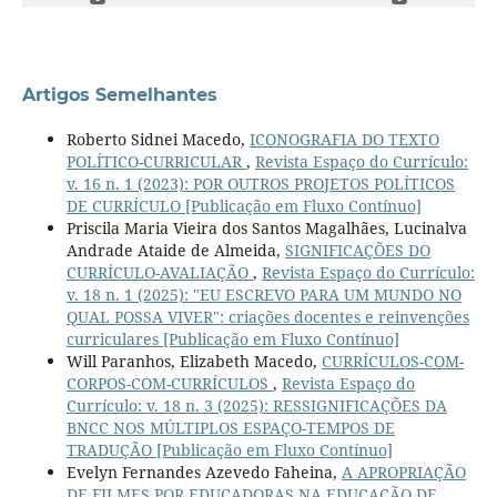
Artigos Semelhantes
Roberto Sidnei Macedo,
ICONOGRAFIA DO TEXTO
POLÍTICO-CURRICULAR
,
Revista Espaço do Currículo:
v. 16 n. 1 (2023): POR OUTROS PROJETOS POLÍTICOS
DE CURRÍCULO [Publicação em Fluxo Contínuo]
Priscila Maria Vieira dos Santos Magalhães, Lucinalva
Andrade Ataide de Almeida,
SIGNIFICAÇÕES DO
CURRÍCULO-AVALIAÇÃO
,
Revista Espaço do Currículo:
v. 18 n. 1 (2025): "EU ESCREVO PARA UM MUNDO NO
QUAL POSSA VIVER": criações docentes e reinvenções
curriculares [Publicação em Fluxo Contínuo]
Will Paranhos, Elizabeth Macedo,
CURRÍCULOS-COM-
CORPOS-COM-CURRÍCULOS
,
Revista Espaço do
Currículo: v. 18 n. 3 (2025): RESSIGNIFICAÇÕES DA
BNCC NOS MÚLTIPLOS ESPAÇO-TEMPOS DE
TRADUÇÃO [Publicação em Fluxo Contínuo]
Evelyn Fernandes Azevedo Faheina,
A APROPRIAÇÃO
DE FILMES POR EDUCADORAS NA EDUCAÇÃO DE