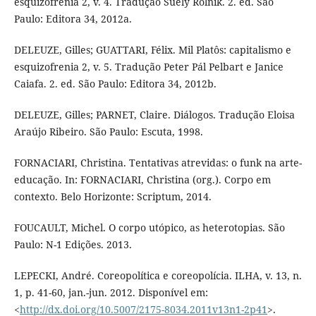
esquizofrenia 2, v. 4. Tradução Suely Rolnik. 2. ed. São
Paulo: Editora 34, 2012a.
DELEUZE, Gilles; GUATTARI, Félix. Mil Platôs: capitalismo e
esquizofrenia 2, v. 5. Tradução Peter Pál Pelbart e Janice
Caiafa. 2. ed. São Paulo: Editora 34, 2012b.
DELEUZE, Gilles; PARNET, Claire. Diálogos. Tradução Eloisa
Araújo Ribeiro. São Paulo: Escuta, 1998.
FORNACIARI, Christina. Tentativas atrevidas: o funk na arte-
educação. In: FORNACIARI, Christina (org.). Corpo em
contexto. Belo Horizonte: Scriptum, 2014.
FOUCAULT, Michel. O corpo utópico, as heterotopias. São
Paulo: N-1 Edições. 2013.
LEPECKI, André. Coreopolítica e coreopolícia. ILHA, v. 13, n.
1, p. 41-60, jan.-jun. 2012. Disponível em:
<
http://dx.doi.org/10.5007/2175-8034.2011v13n1-2p41
>.