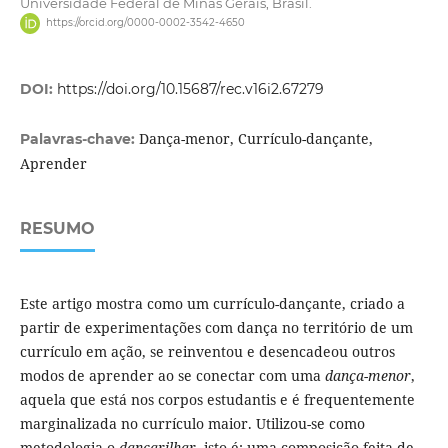
Universidade Federal de Minas Gerais, Brasil.
https://orcid.org/0000-0002-3542-4650
DOI:
https://doi.org/10.15687/rec.v16i2.67279
Dança-menor, Currículo-dançante,
Palavras-chave:
Aprender
RESUMO
Este artigo mostra como um currículo-dançante, criado a
partir de experimentações com dança no território de um
currículo em ação, se reinventou e desencadeou outros
modos de aprender ao se conectar com uma
dança-menor
,
aquela que está nos corpos estudantis e é frequentemente
marginalizada no currículo maior. Utilizou-se como
metodologia o
dançarilhar
, isto é: uma composição feita de