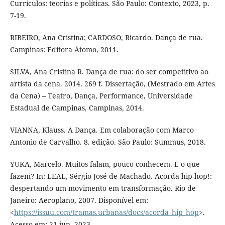
Currículos: teorias e políticas. São Paulo: Contexto, 2023, p.
7-19.
RIBEIRO, Ana Cristina; CARDOSO, Ricardo. Dança de rua.
Campinas: Editora Átomo, 2011.
SILVA, Ana Cristina R. Dança de rua: do ser competitivo ao
artista da cena. 2014. 269 f. Dissertação, (Mestrado em Artes
da Cena) – Teatro, Dança, Performance, Universidade
Estadual de Campinas, Campinas, 2014.
VIANNA, Klauss. A Dança. Em colaboração com Marco
Antonio de Carvalho. 8. edição. São Paulo: Summus, 2018.
YUKA, Marcelo. Muitos falam, pouco conhecem. E o que
fazem? In: LEAL, Sérgio José de Machado. Acorda hip-hop!:
despertando um movimento em transformação. Rio de
Janeiro: Aeroplano, 2007. Disponível em:
<
https://issuu.com/tramas.urbanas/docs/acorda_hip_hop
>.
Acesso em: 21 jun. 2023.