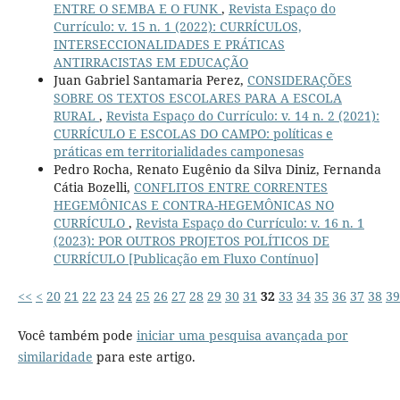
ENTRE O SEMBA E O FUNK
,
Revista Espaço do
Currículo: v. 15 n. 1 (2022): CURRÍCULOS,
INTERSECCIONALIDADES E PRÁTICAS
ANTIRRACISTAS EM EDUCAÇÃO
Juan Gabriel Santamaria Perez,
CONSIDERAÇÕES
SOBRE OS TEXTOS ESCOLARES PARA A ESCOLA
RURAL
,
Revista Espaço do Currículo: v. 14 n. 2 (2021):
CURRÍCULO E ESCOLAS DO CAMPO: políticas e
práticas em territorialidades camponesas
Pedro Rocha, Renato Eugênio da Silva Diniz, Fernanda
Cátia Bozelli,
CONFLITOS ENTRE CORRENTES
HEGEMÔNICAS E CONTRA-HEGEMÔNICAS NO
CURRÍCULO
,
Revista Espaço do Currículo: v. 16 n. 1
(2023): POR OUTROS PROJETOS POLÍTICOS DE
CURRÍCULO [Publicação em Fluxo Contínuo]
<<
<
20
21
22
23
24
25
26
27
28
29
30
31
32
33
34
35
36
37
38
39
Você também pode
iniciar uma pesquisa avançada por
similaridade
para este artigo.