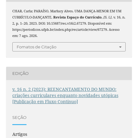
CHAR, Carla; PARAÍSO, Marlucy Alves. UMA DANÇA-MENOR EM UM
CURRÍCULO-DANÇANTE.
Revista Espaço do Currículo
,
[S. l.]
, v. 16, n.
2, p. 1–20, 2023. DOI: 10.15687/rec.v16i2.67279. Disponível em:
https://periodicos.ufpb.br/index.php/rec/article/view/67279. Acesso
em: 7 ago. 2026.
Fomatos de Citação
EDIÇÃO
v. 16 n. 2 (2023): REENCANTAMENTO DO MUNDO:
criações curriculares enquanto novidades utópicas
[Publicação em Fluxo Contínuo]
SEÇÃO
Artigos