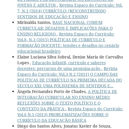
JOVENS E ADULTOS
,
Revista Espaço do Currículo: Vol.
7, N.1 (2014) CURRÍCULO: (RE)CONSTRUINDO
SENTIDOS DE EDUCAÇÃO E ENSINO
Mirinalda Santos,
BASE NACIONAL COMUM
CURRICULAR: DESAFIOS E IMPLICAÇÕES PARA O
ENSINO RELIGIOSO
,
Revista Espaço do Currículo:
Vol.8, N.3 (2015) POLÍTICAS DE CURRÍCULO E
FORMAÇÃO DOCENTE: tensões e desafios no cenário
educacional brasileiro
Elaine Luciana Silva Sobral, Denise Maria de Carvalho
Lopes ,
Educação infantil, currículo e saberes
docentes: percursos de uma pesquisa-ação
,
Revista
Espaço do Currículo: Vol.3 N.2 (2011) O CAMPO DAS
POLÍTICAS DE CURRÍCULO NA PRIMEIRA DÉCADA DO
SÉCULO XXI: UMA POLISSEMIA DE SENTIDOS E...
Ângela Fernandez Porto de Chades,
A POLÍTICA DE
INTEGRAÇÃO CURRICULAR NO ENSINO MÉDIO:
REFLEXÕES SOBRE O TEXTO POLÍTICO E O
CONTEXTO DA PRÁTICA
,
Revista Espaço do Currículo:
Vol.6 N.1 (2013) PROBLEMATIZAÇÕES SOBRE O
CURRÍCULO DA EDUCAÇÃO BÁSICA
Diego dos Santos Alves, Jonatas Xavier de Souza,