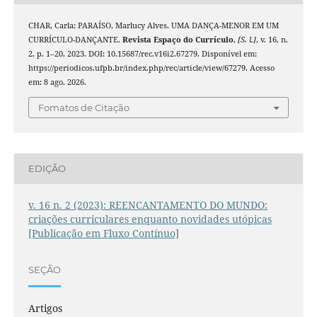
CHAR, Carla; PARAÍSO, Marlucy Alves. UMA DANÇA-MENOR EM UM
CURRÍCULO-DANÇANTE.
Revista Espaço do Currículo
,
[S. l.]
, v. 16, n.
2, p. 1–20, 2023. DOI: 10.15687/rec.v16i2.67279. Disponível em:
https://periodicos.ufpb.br/index.php/rec/article/view/67279. Acesso
em: 8 ago. 2026.
Fomatos de Citação
EDIÇÃO
v. 16 n. 2 (2023): REENCANTAMENTO DO MUNDO:
criações curriculares enquanto novidades utópicas
[Publicação em Fluxo Contínuo]
SEÇÃO
Artigos