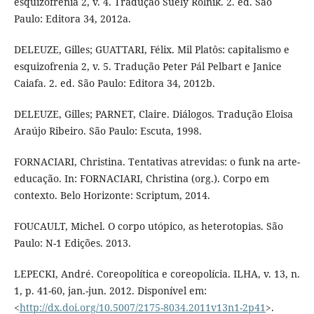
esquizofrenia 2, v. 4. Tradução Suely Rolnik. 2. ed. São
Paulo: Editora 34, 2012a.
DELEUZE, Gilles; GUATTARI, Félix. Mil Platôs: capitalismo e
esquizofrenia 2, v. 5. Tradução Peter Pál Pelbart e Janice
Caiafa. 2. ed. São Paulo: Editora 34, 2012b.
DELEUZE, Gilles; PARNET, Claire. Diálogos. Tradução Eloisa
Araújo Ribeiro. São Paulo: Escuta, 1998.
FORNACIARI, Christina. Tentativas atrevidas: o funk na arte-
educação. In: FORNACIARI, Christina (org.). Corpo em
contexto. Belo Horizonte: Scriptum, 2014.
FOUCAULT, Michel. O corpo utópico, as heterotopias. São
Paulo: N-1 Edições. 2013.
LEPECKI, André. Coreopolítica e coreopolícia. ILHA, v. 13, n.
1, p. 41-60, jan.-jun. 2012. Disponível em:
<
http://dx.doi.org/10.5007/2175-8034.2011v13n1-2p41
>.