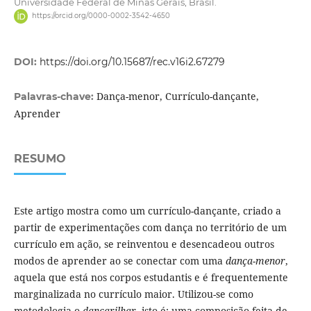
Universidade Federal de Minas Gerais, Brasil.
https://orcid.org/0000-0002-3542-4650
DOI:
https://doi.org/10.15687/rec.v16i2.67279
Dança-menor, Currículo-dançante,
Palavras-chave:
Aprender
RESUMO
Este artigo mostra como um currículo-dançante, criado a
partir de experimentações com dança no território de um
currículo em ação, se reinventou e desencadeou outros
modos de aprender ao se conectar com uma
dança-menor
,
aquela que está nos corpos estudantis e é frequentemente
marginalizada no currículo maior. Utilizou-se como
metodologia o
dançarilhar
, isto é: uma composição feita de