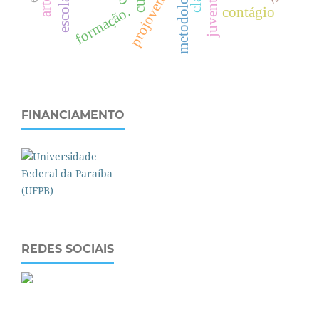
metodologia
formação.
contágio
FINANCIAMENTO
REDES SOCIAIS