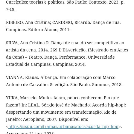
Currículos: teorias e políticas. São Paulo: Contexto, 2023, p.
7-19.
RIBEIRO, Ana Cristina; CARDOSO, Ricardo. Dança de rua.
Campinas: Editora Átomo, 2011.
SILVA, Ana Cristina R. Dança de rua: do ser competitivo ao
artista da cena. 2014. 269 f. Dissertação, (Mestrado em Artes
da Cena) – Teatro, Dança, Performance, Universidade
Estadual de Campinas, Campinas, 2014.
VIANNA, Klauss. A Dança. Em colaboração com Marco
Antonio de Carvalho. 8. edição. São Paulo: Summus, 2018.
YUKA, Marcelo. Muitos falam, pouco conhecem. E o que
fazem? In: LEAL, Sérgio José de Machado. Acorda hip-hop!:
despertando um movimento em transformação. Rio de
Janeiro: Aeroplano, 2007. Disponível em:
<
https://issuu.com/tramas.urbanas/docs/acorda_hip_hop
>.
Acesso em: 21 jun. 2023.