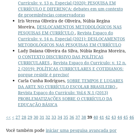
Currículo: v. 13 n. Especial (2020): PESQUISA EM
CURRÍCULO E DIFERENÇA: debates em um contexto
de proeminências conservadoras
Iris Verena Oliveira de Oliveira, Núbia Regina
Moreira,
DESLOCAMENTOS METODOLÓGICOS NAS
PESQUISAS EM CURRÍCULO
,
Revista Espaço do
Currículo: v. 14 n. Especial (2021): DESLOCAMENTOS
METODOLÓGICOS NAS PESQUISAS EM CURRÍCULO
Lady Daiana Oliveira da Silva, Núbia Regina Moreira,
O CONTEXTO DISCURSIVO DAS POLÍTICAS
CURRICULARES
,
Revista Espaço do Currículo: v. 12 n.
2 (2019): POLÍTICAS CURRICULARES E COTIDIANOS:
porque resistir é preciso!
Carla Cunha Rodrigues,
SOBRE TEMPOS E LUGARES
DA ARTE NO CURRÍCULO ESCOLAR BRASILEIRO
,
Revista Espaço do Currículo: Vol.6 N.1 (2013)
PROBLEMATIZAÇÕES SOBRE O CURRÍCULO DA
EDUCAÇÃO BÁSICA
<<
<
27
28
29
30
31
32
33
34
35
36
37
38
39
40
41
42
43
44
45
46
Você também pode
iniciar uma pesquisa avançada por