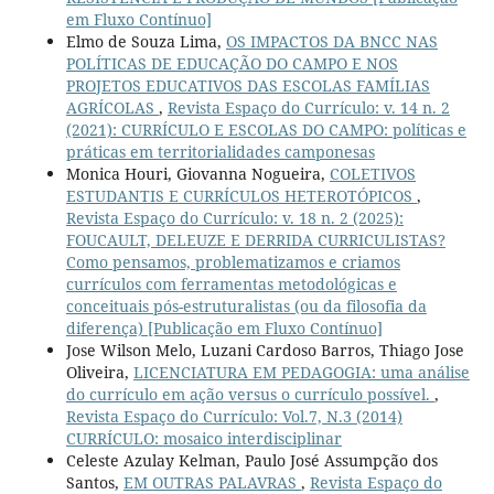
em Fluxo Contínuo]
Elmo de Souza Lima,
OS IMPACTOS DA BNCC NAS
POLÍTICAS DE EDUCAÇÃO DO CAMPO E NOS
PROJETOS EDUCATIVOS DAS ESCOLAS FAMÍLIAS
AGRÍCOLAS
,
Revista Espaço do Currículo: v. 14 n. 2
(2021): CURRÍCULO E ESCOLAS DO CAMPO: políticas e
práticas em territorialidades camponesas
Monica Houri, Giovanna Nogueira,
COLETIVOS
ESTUDANTIS E CURRÍCULOS HETEROTÓPICOS
,
Revista Espaço do Currículo: v. 18 n. 2 (2025):
FOUCAULT, DELEUZE E DERRIDA CURRICULISTAS?
Como pensamos, problematizamos e criamos
currículos com ferramentas metodológicas e
conceituais pós-estruturalistas (ou da filosofia da
diferença) [Publicação em Fluxo Contínuo]
Jose Wilson Melo, Luzani Cardoso Barros, Thiago Jose
Oliveira,
LICENCIATURA EM PEDAGOGIA: uma análise
do currículo em ação versus o currículo possível.
,
Revista Espaço do Currículo: Vol.7, N.3 (2014)
CURRÍCULO: mosaico interdisciplinar
Celeste Azulay Kelman, Paulo José Assumpção dos
Santos,
EM OUTRAS PALAVRAS
,
Revista Espaço do