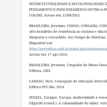
INTERCULTURALIDADE-E-DECOLONIALIDADE-D
PENSAMENTO-E-POSICIONAMENTO-OUTRO-A-PA
COLONI. Acesso em: 15/08/2025.
BRASILEIRO, Jeremias. CONGO, CONGADO, CONG
afro-brasileira de resistência ao racismo e disc
diásporas e escravidão. Em Tempo de Histórias, v
Disponível em:
https://periodicos.unb.br/index.php/emtempos/
Acesso em: 17 ago 2024.
BRASILEIRO, Jeremias. Congadas de Minas Gerai
Editora, 2001.
CANDAU, Vera. Concepção de educação intercultu
Editora PUC-Rio, 2014.
DUSSEL, Enrique. Europa, modernidade e euro
Edgardo (coord.). A colonialidade do saber: eur