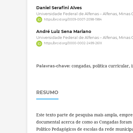
Daniel Serafini Alves
Universidade Federal de Alfenas – Alfenas, Minas Ge
https://orcid.org/0009-0007-2098-1984
André Luiz Sena Mariano
Universidade Federal de Alfenas – Alfenas, Minas Ge
https://orcid.org/0000-0002-2499-261X
congadas, política curricular, 
Palavras-chave:
RESUMO
Este texto parte de pesquisa mais ampla, empr
documental acerca de como as Congadas foram 
Político Pedagógicos de escolas da rede munici