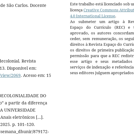
Este trabalho está licenciado sob 
de São Carlos. Docente
licença
Creative Commons Attribu
4.0 International License
.
Ao submeter um artigo à Rev
Espaço do Currículo (REC) e t
aprovado, os autores concorda
ceder, sem remuneração, os segui
direitos à Revista Espaço do Currí
os direitos de primeira publicaçã
permissão para que a REC redistr
ecolonial. Revista
esse artigo e seus metadados
serviços de indexação e referênci
2013. Disponível em:
seus editores julguem apropriados
e/view/2069
. Acesso em: 15
E DECOLONIALIDADE DO
 a partir da diferença
DA UNIVERSIDADE
nais eletrônicos […].
2025. p. 101–120.
/3semana_dhunir/879172-