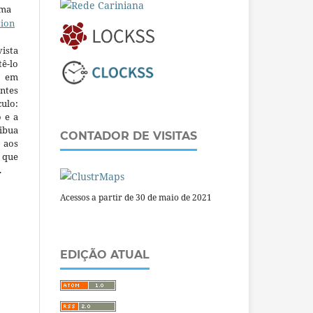
uma
tion
ista
ê-lo
m em
ntes
culo:
o e a
ibua
CONTADOR DE VISITAS
 aos
a que
.
Acessos a partir de 30 de maio de 2021
EDIÇÃO ATUAL