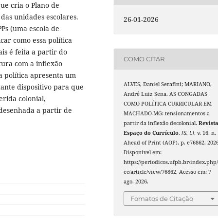
ue cria o Plano de
 das unidades escolares.
26-01-2026
PPs (uma escola de
icar como essa política
is é feita a partir do
COMO CITAR
tura com a inflexão
a política apresenta um
ALVES, Daniel Serafini; MARIANO,
ante dispositivo para que
André Luiz Sena. AS CONGADAS
rida colonial,
COMO POLÍTICA CURRICULAR EM
desenhada a partir de
MACHADO-MG: tensionamentos a
partir da inflexão decolonial.
Revist
Espaço do Currículo
,
[S. l.]
, v. 16, n.
Ahead of Print (AOP), p. e76862, 2026
Disponível em:
https://periodicos.ufpb.br/index.php/
ec/article/view/76862. Acesso em: 7
ago. 2026.
Fomatos de Citação