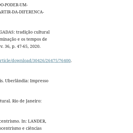
O-PODER-UM-
RTIR-DA-DIFERENCA-
ADAS: tradição cultural
riminação e os tempos de
. 36, p. 47-65, 2020.
article/download/30426/26475/76400
.
s. Uberlândia: Impresso
ral. Rio de Janeiro:
centrismo. In: LANDER,
ocentrismo e ciências