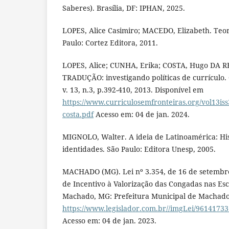
Saberes). Brasília, DF: IPHAN, 2025.
LOPES, Alice Casimiro; MACEDO, Elizabeth. Teor
Paulo: Cortez Editora, 2011.
LOPES, Alice; CUNHA, Erika; COSTA, Hugo D
TRADUÇÃO: investigando políticas de currículo. 
v. 13, n.3, p.392-410, 2013. Disponível em
https://www.curriculosemfronteiras.org/vol13iss
costa.pdf
Acesso em: 04 de jan. 2024.
MIGNOLO, Walter. A ideia de Latinoamérica: His
identidades. São Paulo: Editora Unesp, 2005.
MACHADO (MG). Lei nº 3.354, de 16 de setembro 
de Incentivo à Valorização das Congadas nas Esc
Machado, MG: Prefeitura Municipal de Machado,
https://www.legislador.com.br//imgLei/9614173
Acesso em: 04 de jan. 2023.