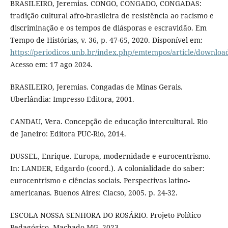
BRASILEIRO, Jeremias. CONGO, CONGADO, CONGADAS:
tradição cultural afro-brasileira de resistência ao racismo e
discriminação e os tempos de diásporas e escravidão. Em
Tempo de Histórias, v. 36, p. 47-65, 2020. Disponível em:
https://periodicos.unb.br/index.php/emtempos/article/downlo
Acesso em: 17 ago 2024.
BRASILEIRO, Jeremias. Congadas de Minas Gerais.
Uberlândia: Impresso Editora, 2001.
CANDAU, Vera. Concepção de educação intercultural. Rio
de Janeiro: Editora PUC-Rio, 2014.
DUSSEL, Enrique. Europa, modernidade e eurocentrismo.
In: LANDER, Edgardo (coord.). A colonialidade do saber:
eurocentrismo e ciências sociais. Perspectivas latino-
americanas. Buenos Aires: Clacso, 2005. p. 24-32.
ESCOLA NOSSA SENHORA DO ROSÁRIO. Projeto Político
Pedagógico. Machado-MG, 2023.