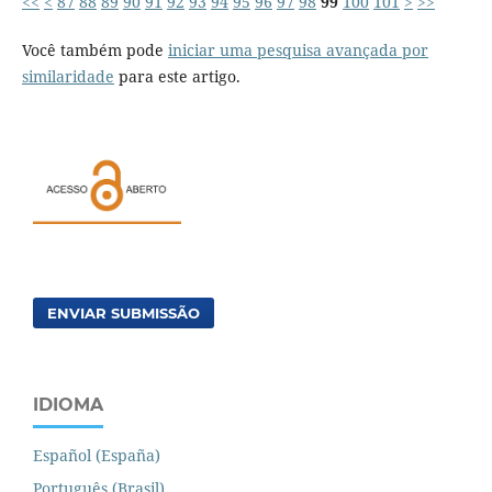
<<
<
87
88
89
90
91
92
93
94
95
96
97
98
99
100
101
>
>>
Você também pode
iniciar uma pesquisa avançada por
similaridade
para este artigo.
ENVIAR SUBMISSÃO
IDIOMA
Español (España)
Português (Brasil)