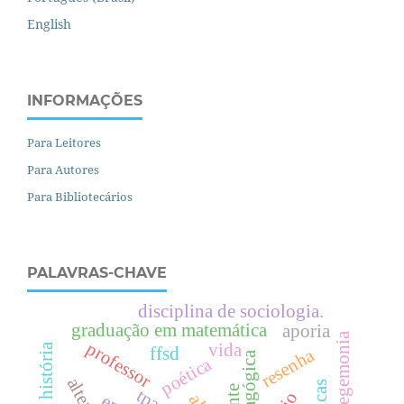
English
INFORMAÇÕES
Para Leitores
Para Autores
Para Bibliotecários
PALAVRAS-CHAVE
disciplina de sociologia.
graduação em matemática
aporia
contrahegemonia
professor
vida
ffsd
resenha
poética