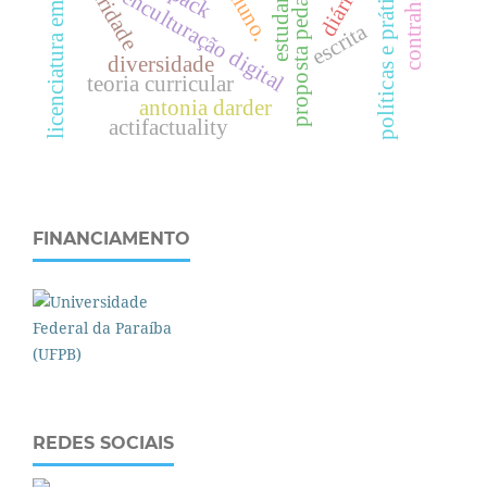
licenciatura em história
proposta pedagógica
alteridade
políticas e práticas
estudante
tpack
diário
aluno.
enculturação digital
escrita
diversidade
teoria curricular
antonia darder
actifactuality
FINANCIAMENTO
REDES SOCIAIS