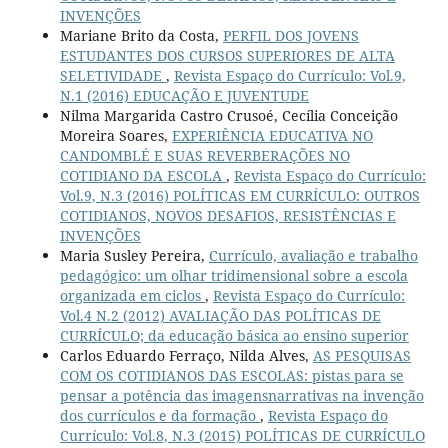
INVENÇÕES
Mariane Brito da Costa,
PERFIL DOS JOVENS
ESTUDANTES DOS CURSOS SUPERIORES DE ALTA
SELETIVIDADE
,
Revista Espaço do Currículo: Vol.9,
N.1 (2016) EDUCAÇÃO E JUVENTUDE
Nilma Margarida Castro Crusoé, Cecília Conceição
Moreira Soares,
EXPERIÊNCIA EDUCATIVA NO
CANDOMBLÉ E SUAS REVERBERAÇÕES NO
COTIDIANO DA ESCOLA
,
Revista Espaço do Currículo:
Vol.9, N.3 (2016) POLÍTICAS EM CURRÍCULO: OUTROS
COTIDIANOS, NOVOS DESAFIOS, RESISTÊNCIAS E
INVENÇÕES
Maria Susley Pereira,
Currículo, avaliação e trabalho
pedagógico: um olhar tridimensional sobre a escola
organizada em ciclos
,
Revista Espaço do Currículo:
Vol.4 N.2 (2012) AVALIAÇÃO DAS POLÍTICAS DE
CURRÍCULO; da educação básica ao ensino superior
Carlos Eduardo Ferraço, Nilda Alves,
AS PESQUISAS
COM OS COTIDIANOS DAS ESCOLAS: pistas para se
pensar a potência das imagensnarrativas na invenção
dos currículos e da formação
,
Revista Espaço do
Currículo: Vol.8, N.3 (2015) POLÍTICAS DE CURRÍCULO