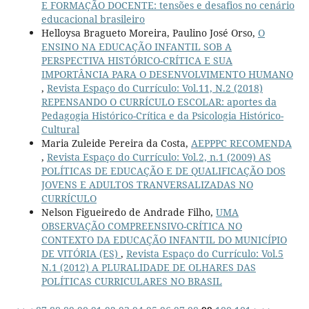
E FORMAÇÃO DOCENTE: tensões e desafios no cenário
educacional brasileiro
Helloysa Bragueto Moreira, Paulino José Orso,
O
ENSINO NA EDUCAÇÃO INFANTIL SOB A
PERSPECTIVA HISTÓRICO-CRÍTICA E SUA
IMPORTÂNCIA PARA O DESENVOLVIMENTO HUMANO
,
Revista Espaço do Currículo: Vol.11, N.2 (2018)
REPENSANDO O CURRÍCULO ESCOLAR: aportes da
Pedagogia Histórico-Crítica e da Psicologia Histórico-
Cultural
Maria Zuleide Pereira da Costa,
AEPPPC RECOMENDA
,
Revista Espaço do Currículo: Vol.2, n.1 (2009) AS
POLÍTICAS DE EDUCAÇÃO E DE QUALIFICAÇÃO DOS
JOVENS E ADULTOS TRANVERSALIZADAS NO
CURRÍCULO
Nelson Figueiredo de Andrade Filho,
UMA
OBSERVAÇÃO COMPREENSIVO-CRÍTICA NO
CONTEXTO DA EDUCAÇÃO INFANTIL DO MUNICÍPIO
DE VITÓRIA (ES)
,
Revista Espaço do Currículo: Vol.5
N.1 (2012) A PLURALIDADE DE OLHARES DAS
POLÍTICAS CURRICULARES NO BRASIL