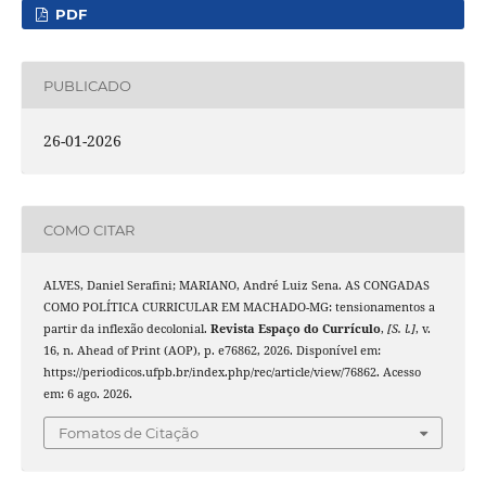
PDF
PUBLICADO
26-01-2026
COMO CITAR
ALVES, Daniel Serafini; MARIANO, André Luiz Sena. AS CONGADAS
COMO POLÍTICA CURRICULAR EM MACHADO-MG: tensionamentos a
partir da inflexão decolonial.
Revista Espaço do Currículo
,
[S. l.]
, v.
16, n. Ahead of Print (AOP), p. e76862, 2026. Disponível em:
https://periodicos.ufpb.br/index.php/rec/article/view/76862. Acesso
em: 6 ago. 2026.
Fomatos de Citação