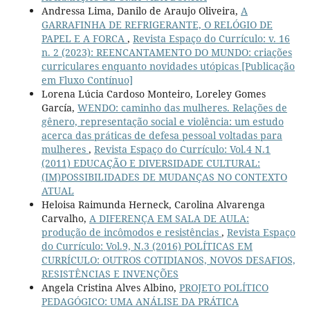
Andressa Lima, Danilo de Araujo Oliveira,
A
GARRAFINHA DE REFRIGERANTE, O RELÓGIO DE
PAPEL E A FORCA
,
Revista Espaço do Currículo: v. 16
n. 2 (2023): REENCANTAMENTO DO MUNDO: criações
curriculares enquanto novidades utópicas [Publicação
em Fluxo Contínuo]
Lorena Lúcia Cardoso Monteiro, Loreley Gomes
García,
WENDO: caminho das mulheres. Relações de
gênero, representação social e violência: um estudo
acerca das práticas de defesa pessoal voltadas para
mulheres
,
Revista Espaço do Currículo: Vol.4 N.1
(2011) EDUCAÇÃO E DIVERSIDADE CULTURAL:
(IM)POSSIBILIDADES DE MUDANÇAS NO CONTEXTO
ATUAL
Heloisa Raimunda Herneck, Carolina Alvarenga
Carvalho,
A DIFERENÇA EM SALA DE AULA:
produção de incômodos e resistências
,
Revista Espaço
do Currículo: Vol.9, N.3 (2016) POLÍTICAS EM
CURRÍCULO: OUTROS COTIDIANOS, NOVOS DESAFIOS,
RESISTÊNCIAS E INVENÇÕES
Angela Cristina Alves Albino,
PROJETO POLÍTICO
PEDAGÓGICO: UMA ANÁLISE DA PRÁTICA