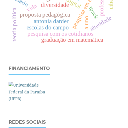
pesquisa em educação
professor
diário
diversidade
vida
tpack
teoria política
proposta pedagógica
aluno.
alteridade
antonia darder
escolas do campo
pesquisa com os cotidianos
graduação em matemática
FINANCIAMENTO
REDES SOCIAIS