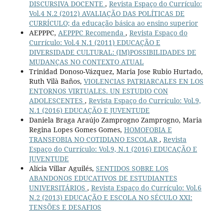
DISCURSIVA DOCENTE
,
Revista Espaço do Currículo:
Vol.4 N.2 (2012) AVALIAÇÃO DAS POLÍTICAS DE
CURRÍCULO; da educação básica ao ensino superior
AEPPPC,
AEPPPC Recomenda
,
Revista Espaço do
Currículo: Vol.4 N.1 (2011) EDUCAÇÃO E
DIVERSIDADE CULTURAL: (IM)POSSIBILIDADES DE
MUDANÇAS NO CONTEXTO ATUAL
Trinidad Donoso-Vázquez, Maria Jose Rubio Hurtado,
Ruth Vilà Baños,
VIOLENCIAS PATRIARCALES EN LOS
ENTORNOS VIRTUALES. UN ESTUDIO CON
ADOLESCENTES
,
Revista Espaço do Currículo: Vol.9,
N.1 (2016) EDUCAÇÃO E JUVENTUDE
Daniela Braga Araújo Zamprogno Zamprogno, Maria
Regina Lopes Gomes Gomes,
HOMOFOBIA E
TRANSFOBIA NO COTIDIANO ESCOLAR
,
Revista
Espaço do Currículo: Vol.9, N.1 (2016) EDUCAÇÃO E
JUVENTUDE
Alícia Villar Aguilés,
SENTIDOS SOBRE LOS
ABANDONOS EDUCATIVOS DE ESTUDIANTES
UNIVERSITÁRIOS
,
Revista Espaço do Currículo: Vol.6
N.2 (2013) EDUCAÇÃO E ESCOLA NO SÉCULO XXI:
TENSÕES E DESAFIOS