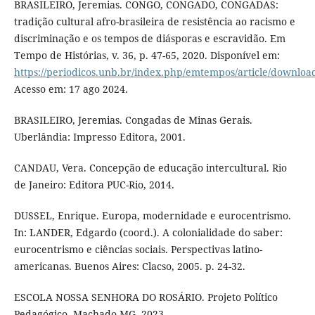
BRASILEIRO, Jeremias. CONGO, CONGADO, CONGADAS:
tradição cultural afro-brasileira de resistência ao racismo e
discriminação e os tempos de diásporas e escravidão. Em
Tempo de Histórias, v. 36, p. 47-65, 2020. Disponível em:
https://periodicos.unb.br/index.php/emtempos/article/downlo
Acesso em: 17 ago 2024.
BRASILEIRO, Jeremias. Congadas de Minas Gerais.
Uberlândia: Impresso Editora, 2001.
CANDAU, Vera. Concepção de educação intercultural. Rio
de Janeiro: Editora PUC-Rio, 2014.
DUSSEL, Enrique. Europa, modernidade e eurocentrismo.
In: LANDER, Edgardo (coord.). A colonialidade do saber:
eurocentrismo e ciências sociais. Perspectivas latino-
americanas. Buenos Aires: Clacso, 2005. p. 24-32.
ESCOLA NOSSA SENHORA DO ROSÁRIO. Projeto Político
Pedagógico. Machado-MG, 2023.