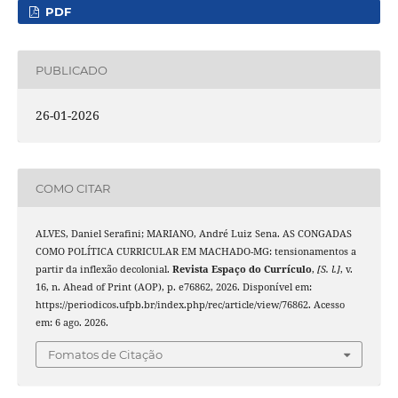
PDF
PUBLICADO
26-01-2026
COMO CITAR
ALVES, Daniel Serafini; MARIANO, André Luiz Sena. AS CONGADAS
COMO POLÍTICA CURRICULAR EM MACHADO-MG: tensionamentos a
partir da inflexão decolonial.
Revista Espaço do Currículo
,
[S. l.]
, v.
16, n. Ahead of Print (AOP), p. e76862, 2026. Disponível em:
https://periodicos.ufpb.br/index.php/rec/article/view/76862. Acesso
em: 6 ago. 2026.
Fomatos de Citação