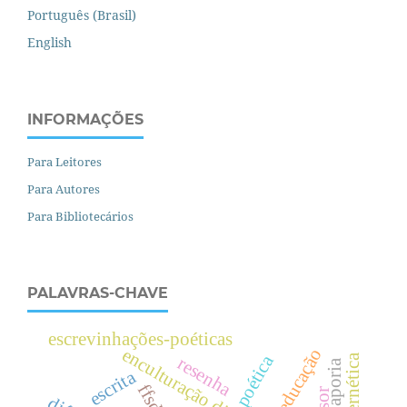
Português (Brasil)
English
INFORMAÇÕES
Para Leitores
Para Autores
Para Bibliotecários
PALAVRAS-CHAVE
escrevinhações-poéticas
enculturação digital
poética
cibernética
resenha
aporia
escrita
ffsd