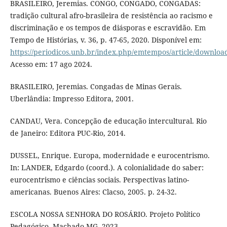
BRASILEIRO, Jeremias. CONGO, CONGADO, CONGADAS:
tradição cultural afro-brasileira de resistência ao racismo e
discriminação e os tempos de diásporas e escravidão. Em
Tempo de Histórias, v. 36, p. 47-65, 2020. Disponível em:
https://periodicos.unb.br/index.php/emtempos/article/downlo
Acesso em: 17 ago 2024.
BRASILEIRO, Jeremias. Congadas de Minas Gerais.
Uberlândia: Impresso Editora, 2001.
CANDAU, Vera. Concepção de educação intercultural. Rio
de Janeiro: Editora PUC-Rio, 2014.
DUSSEL, Enrique. Europa, modernidade e eurocentrismo.
In: LANDER, Edgardo (coord.). A colonialidade do saber:
eurocentrismo e ciências sociais. Perspectivas latino-
americanas. Buenos Aires: Clacso, 2005. p. 24-32.
ESCOLA NOSSA SENHORA DO ROSÁRIO. Projeto Político
Pedagógico. Machado-MG, 2023.