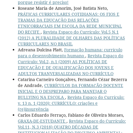
porque resistir é preciso!
Roseane Maria de Amorim, José Batista Neto,
PRÁTICAS CURRICULARES COTIDIANAS: OS FIOS E
TRAMAS DA EDUCAÇÃO DAS RELAÇÕES
ETNICORRACIAIS EM ESCOLA DA REDE MUNICIPAL
DO RECIFE
,
Revista Espaço do Currículo: Vol.5 N.1
(2012) A PLURALIDADE DE OLHARES DAS POLÍTICAS
CURRICULARES NO BRASIL
Adreana Dulcina Platt,
Formação humana: currículo
para o desenvolvimento humano
,
Revista Espaço do
Currículo: Vol.2, n.1 (2009) AS POLÍTICAS DE
EDUCAÇÃO E DE QUALIFICAÇÃO DOS JOVENS E
ADULTOS TRANVERSALIZADAS NO CURRÍCULO
Catarina Carneiro Gonçalves, Fernando Cézar Bezerra
de Andrade,
CURRÍCULOS DA FORMAÇÃO DOCENTE
INICIAL E O DESPREPARO PARA MANEJAR O
BULLYING NA ESCOLA
,
Revista Espaço do Currículo:
v. 13 n. 1 (2020): CURRÍCULO: criações e
(re)insurgência
Carlos Eduardo Ferraço, Fabiano de Oliveira Moraes,
GRAXA-DE-ESTUDANTE
,
Revista Espaço do Currículo:
Vol.11, N.3 (2018) QUATRO DÉCADAS DE
INSTITUCIONALIZAÇÃO DO DISCURSO AMBIENTAL: