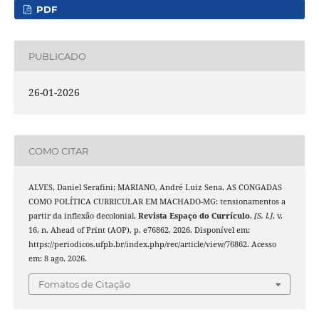
PDF
PUBLICADO
26-01-2026
COMO CITAR
ALVES, Daniel Serafini; MARIANO, André Luiz Sena. AS CONGADAS
COMO POLÍTICA CURRICULAR EM MACHADO-MG: tensionamentos a
partir da inflexão decolonial.
Revista Espaço do Currículo
,
[S. l.]
, v.
16, n. Ahead of Print (AOP), p. e76862, 2026. Disponível em:
https://periodicos.ufpb.br/index.php/rec/article/view/76862. Acesso
em: 8 ago. 2026.
Fomatos de Citação