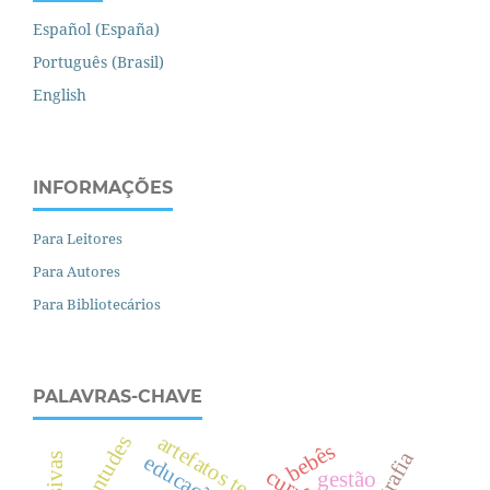
Español (España)
Português (Brasil)
English
INFORMAÇÕES
Para Leitores
Para Autores
Para Bibliotecários
PALAVRAS-CHAVE
juventudes
bebês
e
d
u
c
a
ç
ã
o
r
b
a
n
a
gestão