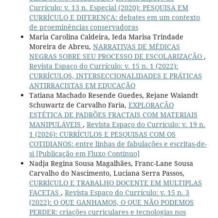
Currículo: v. 13 n. Especial (2020): PESQUISA EM
CURRÍCULO E DIFERENÇA: debates em um contexto
de proeminências conservadoras
Maria Carolina Caldeira, Ieda Marisa Trindade
Moreira de Abreu,
NARRATIVAS DE MÉDICAS
NEGRAS SOBRE SEU PROCESSO DE ESCOLARIZAÇÃO
,
Revista Espaço do Currículo: v. 15 n. 1 (2022):
CURRÍCULOS, INTERSECCIONALIDADES E PRÁTICAS
ANTIRRACISTAS EM EDUCAÇÃO
Tatiana Machado Resende Guedes, Rejane Waiandt
Schuwartz de Carvalho Faria,
EXPLORAÇÃO
ESTÉTICA DE PADRÕES FRACTAIS COM MATERIAIS
MANIPULÁVEIS
,
Revista Espaço do Currículo: v. 19 n.
1 (2026): CURRÍCULOS E PESQUISAS COM OS
COTIDIANOS: entre linhas de fabulações e escritas-de-
si [Publicação em Fluxo Contínuo]
Nadja Regina Sousa Magalhães, Franc-Lane Sousa
Carvalho do Nascimento, Luciana Serra Passos,
CURRÍCULO E TRABALHO DOCENTE EM MULTIPLAS
FACETAS
,
Revista Espaço do Currículo: v. 15 n. 3
(2022): O QUE GANHAMOS, O QUE NÃO PODEMOS
PERDER: criações curriculares e tecnologias nos