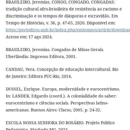
BRASILEIRO, Jeremias. CONGO, CONGADO, CONGADAS:
tradição cultural afro-brasileira de resistência ao racismo e
discriminação e os tempos de diásporas e escravidão. Em
Tempo de Histórias, v. 36, p. 47-65, 2020. Disponível em:
https://periodicos.unb.br/index.php/emtempos/article/downlo
Acesso em: 17 ago 2024.
BRASILEIRO, Jeremias. Congadas de Minas Gerais.
Uberlândia: Impresso Editora, 2001.
CANDAU, Vera. Concepção de educação intercultural. Rio
de Janeiro: Editora PUC-Rio, 2014.
DUSSEL, Enrique. Europa, modernidade e eurocentrismo.
In: LANDER, Edgardo (coord.). A colonialidade do saber:
eurocentrismo e ciências sociais. Perspectivas latino-
americanas. Buenos Aires: Clacso, 2005. p. 24-32.
ESCOLA NOSSA SENHORA DO ROSÁRIO. Projeto Político
Pedagógico. Machado-MG, 2023.