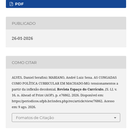
PDF
PUBLICADO
26-01-2026
COMO CITAR
ALVES, Daniel Serafini; MARIANO, André Luiz Sena. AS CONGADAS
COMO POLÍTICA CURRICULAR EM MACHADO-MG: tensionamentos a
partir da inflexão decolonial.
Revista Espaço do Currículo
,
[S. l.]
, v.
16, n. Ahead of Print (AOP), p. e76862, 2026. Disponível em:
https://periodicos.ufpb.br/index.php/rec/article/view/76862. Acesso
em: 9 ago. 2026.
Fomatos de Citação