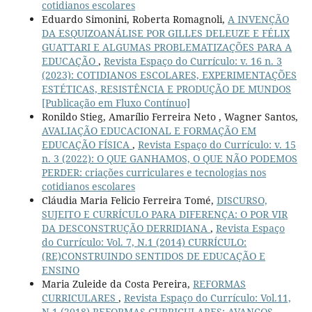
cotidianos escolares
Eduardo Simonini, Roberta Romagnoli,
A INVENÇÃO
DA ESQUIZOANÁLISE POR GILLES DELEUZE E FÉLIX
GUATTARI E ALGUMAS PROBLEMATIZAÇÕES PARA A
EDUCAÇÃO
,
Revista Espaço do Currículo: v. 16 n. 3
(2023): COTIDIANOS ESCOLARES, EXPERIMENTAÇÕES
ESTÉTICAS, RESISTÊNCIA E PRODUÇÃO DE MUNDOS
[Publicação em Fluxo Contínuo]
Ronildo Stieg, Amarílio Ferreira Neto , Wagner Santos,
AVALIAÇÃO EDUCACIONAL E FORMAÇÃO EM
EDUCAÇÃO FÍSICA
,
Revista Espaço do Currículo: v. 15
n. 3 (2022): O QUE GANHAMOS, O QUE NÃO PODEMOS
PERDER: criações curriculares e tecnologias nos
cotidianos escolares
Cláudia Maria Felicio Ferreira Tomé,
DISCURSO,
SUJEITO E CURRÍCULO PARA DIFERENÇA: O POR VIR
DA DESCONSTRUÇÃO DERRIDIANA
,
Revista Espaço
do Currículo: Vol. 7, N.1 (2014) CURRÍCULO:
(RE)CONSTRUINDO SENTIDOS DE EDUCAÇÃO E
ENSINO
Maria Zuleide da Costa Pereira,
REFORMAS
CURRICULARES
,
Revista Espaço do Currículo: Vol.11,
N.1 (2018) REFORMAS CURRICULARES: AVANÇOS,