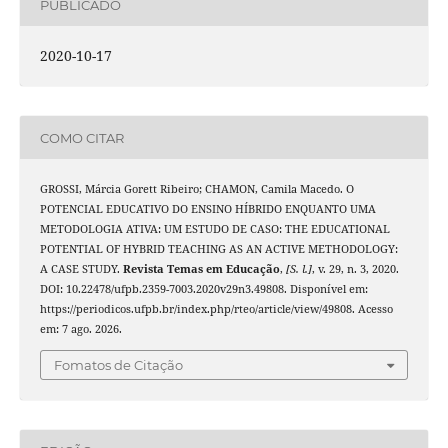
PUBLICADO
2020-10-17
COMO CITAR
GROSSI, Márcia Gorett Ribeiro; CHAMON, Camila Macedo. O
POTENCIAL EDUCATIVO DO ENSINO HÍBRIDO ENQUANTO UMA
METODOLOGIA ATIVA: UM ESTUDO DE CASO: THE EDUCATIONAL
POTENTIAL OF HYBRID TEACHING AS AN ACTIVE METHODOLOGY:
A CASE STUDY.
Revista Temas em Educação
,
[S. l.]
, v. 29, n. 3, 2020.
DOI: 10.22478/ufpb.2359-7003.2020v29n3.49808. Disponível em:
https://periodicos.ufpb.br/index.php/rteo/article/view/49808. Acesso
em: 7 ago. 2026.
Fomatos de Citação