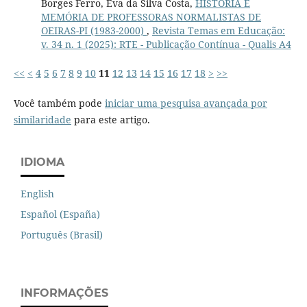
Borges Ferro, Eva da Silva Costa,
HISTÓRIA E
MEMÓRIA DE PROFESSORAS NORMALISTAS DE
OEIRAS-PI (1983-2000)
,
Revista Temas em Educação:
v. 34 n. 1 (2025): RTE - Publicação Contínua - Qualis A4
<<
<
4
5
6
7
8
9
10
11
12
13
14
15
16
17
18
>
>>
Você também pode
iniciar uma pesquisa avançada por
similaridade
para este artigo.
IDIOMA
English
Español (España)
Português (Brasil)
INFORMAÇÕES