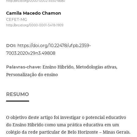
http://orcid.org/0000-0002-3550-6680
Camila Macedo Chamon
CEFET-MG
http://orcid.org/0000-0001-5418-1909
DOI:
https://doi.org/10.22478/ufpb.2359-
7003.2020v29n3.49808
Ensino Híbrido, Metodologias ativas,
Palavras-chave:
Personalização do ensino
RESUMO
O objetivo deste artigo foi investigar o potencial educativo
do Ensino Híbrido como uma prática educativa em um
colégio da rede particular de Belo Horizonte – Minas Gerais.