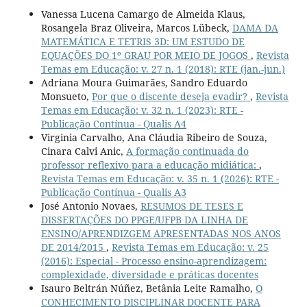
Vanessa Lucena Camargo de Almeida Klaus,
Rosangela Braz Oliveira, Marcos Lübeck,
DAMA DA
MATEMÁTICA E TETRIS 3D: UM ESTUDO DE
EQUAÇÕES DO 1º GRAU POR MEIO DE JOGOS
,
Revista
Temas em Educação: v. 27 n. 1 (2018): RTE (jan.-jun.)
Adriana Moura Guimarães, Sandro Eduardo
Monsueto,
Por que o discente deseja evadir?
,
Revista
Temas em Educação: v. 32 n. 1 (2023): RTE -
Publicação Contínua - Qualis A4
Virginia Carvalho, Ana Cláudia Ribeiro de Souza,
Cinara Calvi Anic,
A formação continuada do
professor reflexivo para a educação midiática:
,
Revista Temas em Educação: v. 35 n. 1 (2026): RTE -
Publicação Contínua - Qualis A3
José Antonio Novaes,
RESUMOS DE TESES E
DISSERTAÇÕES DO PPGE/UFPB DA LINHA DE
ENSINO/APRENDIZGEM APRESENTADAS NOS ANOS
DE 2014/2015
,
Revista Temas em Educação: v. 25
(2016): Especial - Processo ensino-aprendizagem:
complexidade, diversidade e práticas docentes
Isauro Beltrán Núñez, Betânia Leite Ramalho,
O
CONHECIMENTO DISCIPLINAR DOCENTE PARA