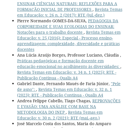
ENSINAR CIÊNCIAS NATURAIS: REFLEXÕES PARA A
FORMAÇÃO INICIAL DE PROFESSORES
,
Revista Temas
em Educação: v. 26 n. 2 (2017): RTE (jul.-dez.)
Pierre Normando GOMES-DA-SILVA,
PEDAGOGIA DA
CORPOREIDADE E SUAS ECOLOGIAS DO ENSINAR:
Notações para o trabalho docente
,
Revista Temas em
Educação: v. 25 (2016): Especial - Processo ensino-
aprendizagem: complexidade, diversidade e práticas
docentes
Ana Lúcia Araújo Borges, Professor Luciano, Cláudia ,
Práticas pedagógicas e formação docente em
educação emocional no acolhimento às diversidades:
,
Revista Temas em Educação: v. 34 n. 1 (2025): RTE -
Publicação Contínua - Qualis A4
Gabriel Dante, Fernando Maués de Faria Júnior,
"Pele
de asno":
,
Revista Temas em Educação: v. 32 n. 1
(2023): RTE - Publicação Contínua - Qualis A4
Andrea Felippe Cabello, Tiago Chagas,
REPROVAÇÕES
E EVASÃO: UMA ANÁLISE COM BASE NA
METODOLOGIA DO INEP
,
Revista Temas em
Educação: v. 30 n. 2 (2021): RTE (mai.-ago.)
José Marcelo Costa dos Santos, Maria do Amparo