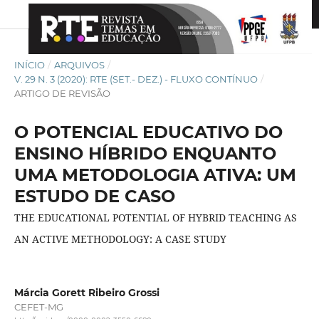
INÍCIO
/
ARQUIVOS
/
V. 29 N. 3 (2020): RTE (SET.- DEZ.) - FLUXO CONTÍNUO
/
ARTIGO DE REVISÃO
O POTENCIAL EDUCATIVO DO
ENSINO HÍBRIDO ENQUANTO
UMA METODOLOGIA ATIVA: UM
ESTUDO DE CASO
THE EDUCATIONAL POTENTIAL OF HYBRID TEACHING AS
AN ACTIVE METHODOLOGY: A CASE STUDY
Márcia Gorett Ribeiro Grossi
CEFET-MG