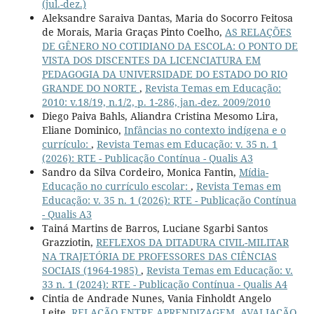
(jul.-dez.)
Aleksandre Saraiva Dantas, Maria do Socorro Feitosa
de Morais, Maria Graças Pinto Coelho,
AS RELAÇÕES
DE GÊNERO NO COTIDIANO DA ESCOLA: O PONTO DE
VISTA DOS DISCENTES DA LICENCIATURA EM
PEDAGOGIA DA UNIVERSIDADE DO ESTADO DO RIO
GRANDE DO NORTE
,
Revista Temas em Educação:
2010: v.18/19, n.1/2, p. 1-286, jan.-dez. 2009/2010
Diego Paiva Bahls, Aliandra Cristina Mesomo Lira,
Eliane Dominico,
Infâncias no contexto indígena e o
currículo:
,
Revista Temas em Educação: v. 35 n. 1
(2026): RTE - Publicação Contínua - Qualis A3
Sandro da Silva Cordeiro, Monica Fantin,
Mídia-
Educação no currículo escolar:
,
Revista Temas em
Educação: v. 35 n. 1 (2026): RTE - Publicação Contínua
- Qualis A3
Tainá Martins de Barros, Luciane Sgarbi Santos
Grazziotin,
REFLEXOS DA DITADURA CIVIL-MILITAR
NA TRAJETÓRIA DE PROFESSORES DAS CIÊNCIAS
SOCIAIS (1964-1985)
,
Revista Temas em Educação: v.
33 n. 1 (2024): RTE - Publicação Contínua - Qualis A4
Cintia de Andrade Nunes, Vania Finholdt Angelo
Leite,
RELAÇÃO ENTRE APRENDIZAGEM, AVALIAÇÃO