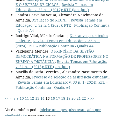
E O SISTEMA DE CICLOS
,
Revista Temas em
Educação: v. 26 n. 1 (2017): RTE (jan.-jun.)
Sandra Carvalho Sousa, Alexandre Nascimento de
Almeida,
Avaliação do REUNI:
,
Revista Temas em
Educação: v. 32 n. 1 (2023): RTE - Publicação Contínua
- Qualis A4
Rodrigo Vital, Márcio Caetano,
Narrativas, currículos
e afetos:
,
Revista Temas em Educação: v. 33 n. 1
(2024): RTE - Publicação Contínua - Qualis A4
Valdelaine Mendes,
O PRINCÍPIO DA GESTÃO
DEMOCRÁTICA NA FORMAÇÃO DE PROFESSORES NO
ENSINO A DISTÂNCIA
,
Revista Temas em Educação:
v. 24 n. 1 (2015): RTE (jan.-jun.)
Marília de Faria Ferreira , Alexandre Nascimento de
Almeida,
Processo de seleção da assistência estudantil:
,
Revista Temas em Educação: v. 33 n. 1 (2024): RTE -
Publicação Contínua - Qualis A4
<<
<
8
9
10
11
12
13
14
15
16
17
18
19
20
21
22
>
>>
Você também pode
iniciar uma pesquisa avançada por
similaridade
para este artigo.