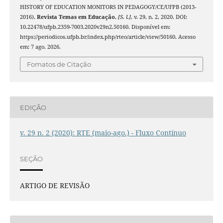
HISTORY OF EDUCATION MONITORS IN PEDAGOGY/CE/UFPB (2013-
2016).
Revista Temas em Educação
,
[S. l.]
, v. 29, n. 2, 2020. DOI:
10.22478/ufpb.2359-7003.2020v29n2.50160. Disponível em:
https://periodicos.ufpb.br/index.php/rteo/article/view/50160. Acesso
em: 7 ago. 2026.
Fomatos de Citação
EDIÇÃO
v. 29 n. 2 (2020): RTE (maio-ago.) - Fluxo Contínuo
SEÇÃO
ARTIGO DE REVISÃO