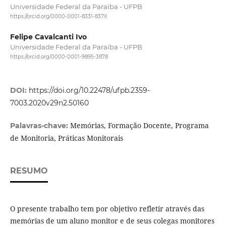
Universidade Federal da Paraíba - UFPB
https://orcid.org/0000-0001-8331-837X
Felipe Cavalcanti Ivo
Universidade Federal da Paraíba - UFPB
https://orcid.org/0000-0001-9895-3878
DOI:
https://doi.org/10.22478/ufpb.2359-
7003.2020v29n2.50160
Memórias, Formação Docente, Programa
Palavras-chave:
de Monitoria, Práticas Monitorais
RESUMO
O presente trabalho tem por objetivo refletir através das
memórias de um aluno monitor e de seus colegas monitores