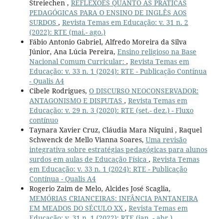
Streiechen ,
REFLEXÕES QUANTO ÀS PRÁTICAS
PEDAGÓGICAS PARA O ENSINO DE INGLÊS AOS
SURDOS
,
Revista Temas em Educação: v. 31 n. 2
(2022): RTE (mai.- ago.)
Fábio Antonio Gabriel, Alfredo Moreira da Silva
Júnior, Ana Lúcia Pereira,
Ensino religioso na Base
Nacional Comum Curricular:
,
Revista Temas em
Educação: v. 33 n. 1 (2024): RTE - Publicação Contínua
- Qualis A4
Cibele Rodrigues,
O DISCURSO NEOCONSERVADOR:
ANTAGONISMO E DISPUTAS
,
Revista Temas em
Educação: v. 29 n. 3 (2020): RTE (set.- dez.) - Fluxo
contínuo
Taynara Xavier Cruz, Cláudia Mara Niquini , Raquel
Schwenck de Mello Vianna Soares,
Uma revisão
integrativa sobre estratégias pedagógicas para alunos
surdos em aulas de Educação Física
,
Revista Temas
em Educação: v. 33 n. 1 (2024): RTE - Publicação
Contínua - Qualis A4
Rogerio Zaim de Melo, Alcides José Scaglia,
MEMÓRIAS CRIANCEIRAS: INFÂNCIA PANTANEIRA
EM MEADOS DO SÉCULO XX
,
Revista Temas em
Educação: v. 31 n. 1 (2022): RTE (jan. - abr.)