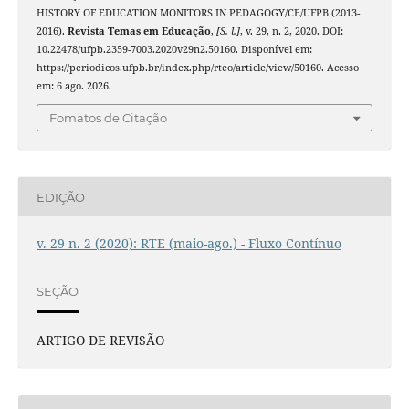
HISTORY OF EDUCATION MONITORS IN PEDAGOGY/CE/UFPB (2013-
2016).
Revista Temas em Educação
,
[S. l.]
, v. 29, n. 2, 2020. DOI:
10.22478/ufpb.2359-7003.2020v29n2.50160. Disponível em:
https://periodicos.ufpb.br/index.php/rteo/article/view/50160. Acesso
em: 6 ago. 2026.
Fomatos de Citação
EDIÇÃO
v. 29 n. 2 (2020): RTE (maio-ago.) - Fluxo Contínuo
SEÇÃO
ARTIGO DE REVISÃO