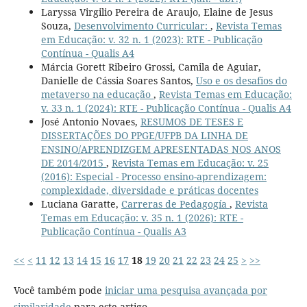
Laryssa Virgilio Pereira de Araujo, Elaine de Jesus
Souza,
Desenvolvimento Curricular:
,
Revista Temas
em Educação: v. 32 n. 1 (2023): RTE - Publicação
Contínua - Qualis A4
Márcia Gorett Ribeiro Grossi, Camila de Aguiar,
Danielle de Cássia Soares Santos,
Uso e os desafios do
metaverso na educação
,
Revista Temas em Educação:
v. 33 n. 1 (2024): RTE - Publicação Contínua - Qualis A4
José Antonio Novaes,
RESUMOS DE TESES E
DISSERTAÇÕES DO PPGE/UFPB DA LINHA DE
ENSINO/APRENDIZGEM APRESENTADAS NOS ANOS
DE 2014/2015
,
Revista Temas em Educação: v. 25
(2016): Especial - Processo ensino-aprendizagem:
complexidade, diversidade e práticas docentes
Luciana Garatte,
Carreras de Pedagogía
,
Revista
Temas em Educação: v. 35 n. 1 (2026): RTE -
Publicação Contínua - Qualis A3
<<
<
11
12
13
14
15
16
17
18
19
20
21
22
23
24
25
>
>>
Você também pode
iniciar uma pesquisa avançada por
similaridade
para este artigo.