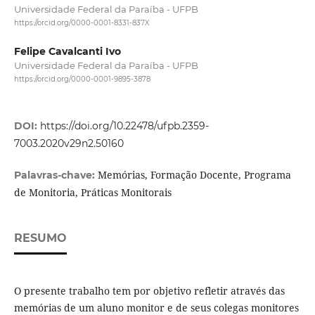
Universidade Federal da Paraíba - UFPB
https://orcid.org/0000-0001-8331-837X
Felipe Cavalcanti Ivo
Universidade Federal da Paraíba - UFPB
https://orcid.org/0000-0001-9895-3878
DOI:
https://doi.org/10.22478/ufpb.2359-
7003.2020v29n2.50160
Memórias, Formação Docente, Programa
Palavras-chave:
de Monitoria, Práticas Monitorais
RESUMO
O presente trabalho tem por objetivo refletir através das
memórias de um aluno monitor e de seus colegas monitores