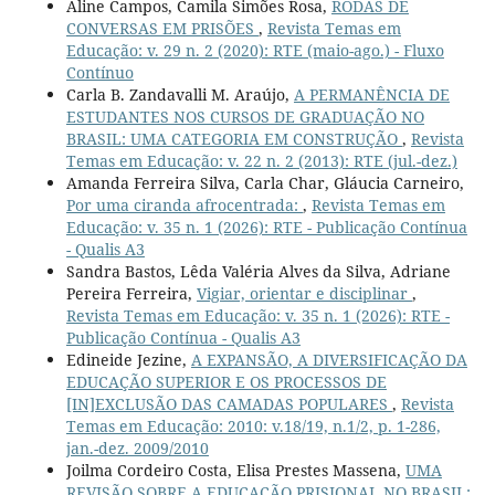
Aline Campos, Camila Simões Rosa,
RODAS DE
CONVERSAS EM PRISÕES
,
Revista Temas em
Educação: v. 29 n. 2 (2020): RTE (maio-ago.) - Fluxo
Contínuo
Carla B. Zandavalli M. Araújo,
A PERMANÊNCIA DE
ESTUDANTES NOS CURSOS DE GRADUAÇÃO NO
BRASIL: UMA CATEGORIA EM CONSTRUÇÃO
,
Revista
Temas em Educação: v. 22 n. 2 (2013): RTE (jul.-dez.)
Amanda Ferreira Silva, Carla Char, Gláucia Carneiro,
Por uma ciranda afrocentrada:
,
Revista Temas em
Educação: v. 35 n. 1 (2026): RTE - Publicação Contínua
- Qualis A3
Sandra Bastos, Lêda Valéria Alves da Silva, Adriane
Pereira Ferreira,
Vigiar, orientar e disciplinar
,
Revista Temas em Educação: v. 35 n. 1 (2026): RTE -
Publicação Contínua - Qualis A3
Edineide Jezine,
A EXPANSÃO, A DIVERSIFICAÇÃO DA
EDUCAÇÃO SUPERIOR E OS PROCESSOS DE
[IN]EXCLUSÃO DAS CAMADAS POPULARES
,
Revista
Temas em Educação: 2010: v.18/19, n.1/2, p. 1-286,
jan.-dez. 2009/2010
Joilma Cordeiro Costa, Elisa Prestes Massena,
UMA
REVISÃO SOBRE A EDUCAÇÃO PRISIONAL NO BRASIL: