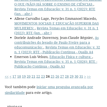
O QUE (NÃO) HÁ SOBRE O ENSINO DE CIÊNCIAS
,
Revista Temas em Educação: v. 31 n. 1 (2022): RTE
(jan. - abr.)
Allene Carvalho Lage, Perycles Emmanoel Macedo,
MOVIMENTOS SOCIAIS E EDUCAÇÃO SUPERIOR DAS
MULHERES:
,
Revista Temas em Educação: v. 31 n. 1
(2022): RTE (jan. - abr.)
Doriele Andrade Duvernoy, Jean-Claude Régnier,
As
contribuições do legado de Paulo Freire para a
educomunicação:
,
Revista Temas em Educação: v. 32
n. 1 (2023): RTE - Publicação Contínua - Qualis A4
Emerson Luís Velozo,
Educação Física e cultura:
,
Revista Temas em Educação: v. 35 n. 1 (2026): RTE -
Publicação Contínua - Qualis A3
<<
<
17
18
19
20
21
22
23
24
25
26
27
28
29
30
31
>
>>
Você também pode
iniciar uma pesquisa avançada por
similaridade
para este artigo.