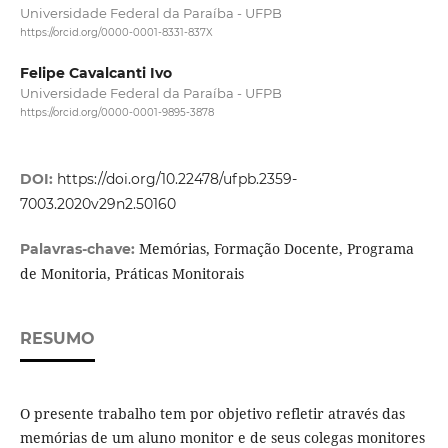
Universidade Federal da Paraíba - UFPB
https://orcid.org/0000-0001-8331-837X
Felipe Cavalcanti Ivo
Universidade Federal da Paraíba - UFPB
https://orcid.org/0000-0001-9895-3878
DOI:
https://doi.org/10.22478/ufpb.2359-
7003.2020v29n2.50160
Memórias, Formação Docente, Programa
Palavras-chave:
de Monitoria, Práticas Monitorais
RESUMO
O presente trabalho tem por objetivo refletir através das
memórias de um aluno monitor e de seus colegas monitores