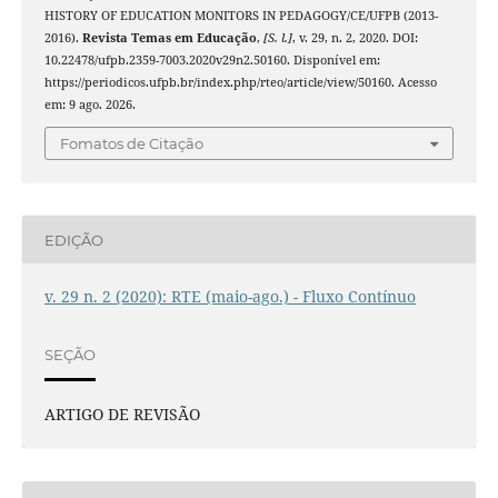
HISTORY OF EDUCATION MONITORS IN PEDAGOGY/CE/UFPB (2013-
2016).
Revista Temas em Educação
,
[S. l.]
, v. 29, n. 2, 2020. DOI:
10.22478/ufpb.2359-7003.2020v29n2.50160. Disponível em:
https://periodicos.ufpb.br/index.php/rteo/article/view/50160. Acesso
em: 9 ago. 2026.
Fomatos de Citação
EDIÇÃO
v. 29 n. 2 (2020): RTE (maio-ago.) - Fluxo Contínuo
SEÇÃO
ARTIGO DE REVISÃO