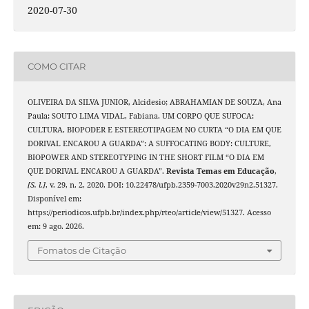
2020-07-30
COMO CITAR
OLIVEIRA DA SILVA JUNIOR, Alcidesio; ABRAHAMIAN DE SOUZA, Ana
Paula; SOUTO LIMA VIDAL, Fabiana. UM CORPO QUE SUFOCA:
CULTURA, BIOPODER E ESTEREOTIPAGEM NO CURTA “O DIA EM QUE
DORIVAL ENCAROU A GUARDA”: A SUFFOCATING BODY: CULTURE,
BIOPOWER AND STEREOTYPING IN THE SHORT FILM “O DIA EM
QUE DORIVAL ENCAROU A GUARDA”.
Revista Temas em Educação
,
[S. l.]
, v. 29, n. 2, 2020. DOI: 10.22478/ufpb.2359-7003.2020v29n2.51327.
Disponível em:
https://periodicos.ufpb.br/index.php/rteo/article/view/51327. Acesso
em: 9 ago. 2026.
Fomatos de Citação