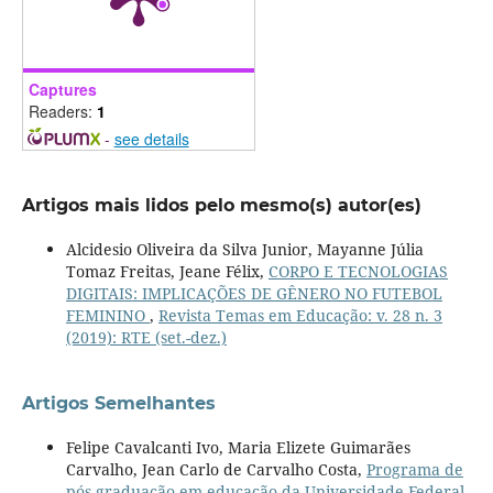
Captures
Readers:
1
-
see details
Artigos mais lidos pelo mesmo(s) autor(es)
Alcidesio Oliveira da Silva Junior, Mayanne Júlia
Tomaz Freitas, Jeane Félix,
CORPO E TECNOLOGIAS
DIGITAIS: IMPLICAÇÕES DE GÊNERO NO FUTEBOL
FEMININO
,
Revista Temas em Educação: v. 28 n. 3
(2019): RTE (set.-dez.)
Artigos Semelhantes
Felipe Cavalcanti Ivo, Maria Elizete Guimarães
Carvalho, Jean Carlo de Carvalho Costa,
Programa de
pós-graduação em educação da Universidade Federal