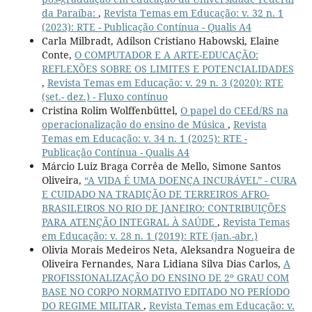
da Paraíba:
,
Revista Temas em Educação: v. 32 n. 1
(2023): RTE - Publicação Contínua - Qualis A4
Carla Milbradt, Adilson Cristiano Habowski, Elaine
Conte,
O COMPUTADOR E A ARTE-EDUCAÇÃO:
REFLEXÕES SOBRE OS LIMITES E POTENCIALIDADES
,
Revista Temas em Educação: v. 29 n. 3 (2020): RTE
(set.- dez.) - Fluxo contínuo
Cristina Rolim Wolffenbüttel,
O papel do CEEd/RS na
operacionalização do ensino de Música
,
Revista
Temas em Educação: v. 34 n. 1 (2025): RTE -
Publicação Contínua - Qualis A4
Márcio Luiz Braga Corrêa de Mello, Simone Santos
Oliveira,
“A VIDA É UMA DOENÇA INCURÁVEL” - CURA
E CUIDADO NA TRADIÇÃO DE TERREIROS AFRO-
BRASILEIROS NO RIO DE JANEIRO: CONTRIBUIÇÕES
PARA ATENÇÃO INTEGRAL À SAÚDE
,
Revista Temas
em Educação: v. 28 n. 1 (2019): RTE (jan.-abr.)
Olivia Morais Medeiros Neta, Aleksandra Nogueira de
Oliveira Fernandes, Nara Lidiana Silva Dias Carlos,
A
PROFISSIONALIZAÇÃO DO ENSINO DE 2º GRAU COM
BASE NO CORPO NORMATIVO EDITADO NO PERÍODO
DO REGIME MILITAR
,
Revista Temas em Educação: v.