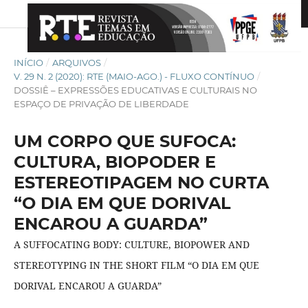
INÍCIO
/
ARQUIVOS
/
V. 29 N. 2 (2020): RTE (MAIO-AGO.) - FLUXO CONTÍNUO
/
DOSSIÊ – EXPRESSÕES EDUCATIVAS E CULTURAIS NO
ESPAÇO DE PRIVAÇÃO DE LIBERDADE
UM CORPO QUE SUFOCA:
CULTURA, BIOPODER E
ESTEREOTIPAGEM NO CURTA
“O DIA EM QUE DORIVAL
ENCAROU A GUARDA”
A SUFFOCATING BODY: CULTURE, BIOPOWER AND
STEREOTYPING IN THE SHORT FILM “O DIA EM QUE
DORIVAL ENCAROU A GUARDA”