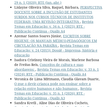
29 n. 1 (2020): RTE (jan.-abr.)
Lislayne Oliveira Silva, Raquel, Bárbara,
PERSPECTIVA
DOCENTE SOBRE A INCLUSÃO DE ESTUDANTES
SURDOS NOS CURSOS TÉCNICOS DE INSTITUTOS
FEDERAIS: UMA REVISÃO INTEGRATIVA
,
Revista
Temas em Educação: v. 34 n. 1 (2025): RTE -
Publicação Contínua - Qualis A4
Azemar Santos Soares Júnior,
ESCRITOS SOBRE
HIGIENE: OS MANUAIS MÉDICO-PEDAGÓGICOS EM
CIRCULAÇÃO NA PARAÍBA
,
Revista Temas em
Educação: v. 24 (2015): Dossiê - Imprensa, história e
educação
Isadora Cristinny Vieira de Morais, Marlene Barbosa
de Freitas Reis,
Conceitos de cultura e suas
abordagens:
,
Revista Temas em Educação: v. 33 n. 1
(2024): RTE - Publicação Contínua - Qualis A4
Veronica de Lima Mittmann, Claudia Glavam Duarte,
O que o devir-criança pode nos ensinar sobre a
relação entre humanos e não humanos
,
Revista
Temas em Educação: v. 35 n. 1 (2026): RTE -
Publicação Contínua - Qualis A3
Sandra Kretli , Aline Dias de Oliveira Cocheto,