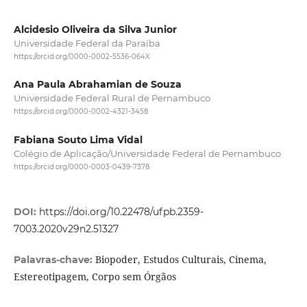
Alcidesio Oliveira da Silva Junior
Universidade Federal da Paraíba
https://orcid.org/0000-0002-5536-064X
Ana Paula Abrahamian de Souza
Universidade Federal Rural de Pernambuco
https://orcid.org/0000-0002-4321-3458
Fabiana Souto Lima Vidal
Colégio de Aplicação/Universidade Federal de Pernambuco
https://orcid.org/0000-0003-0439-7378
DOI:
https://doi.org/10.22478/ufpb.2359-
7003.2020v29n2.51327
Biopoder, Estudos Culturais, Cinema,
Palavras-chave:
Estereotipagem, Corpo sem Órgãos