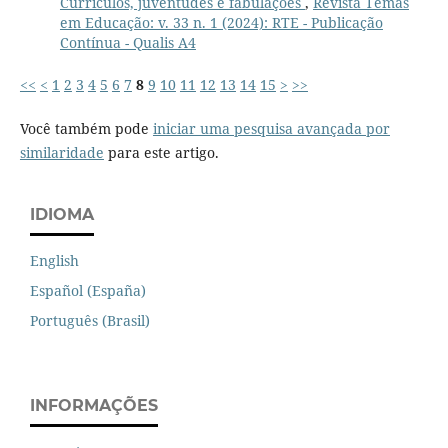
Currículos, juventudes e fabulações
,
Revista Temas
em Educação: v. 33 n. 1 (2024): RTE - Publicação
Contínua - Qualis A4
<<
<
1
2
3
4
5
6
7
8
9
10
11
12
13
14
15
>
>>
Você também pode
iniciar uma pesquisa avançada por
similaridade
para este artigo.
IDIOMA
English
Español (España)
Português (Brasil)
INFORMAÇÕES