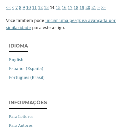
<<
<
7
8
9
10
11
12
13
14
15
16
17
18
19
20
21
>
>>
Você também pode
iniciar uma pesquisa avançada por
similaridade
para este artigo.
IDIOMA
English
Español (España)
Português (Brasil)
INFORMAÇÕES
Para Leitores
Para Autores