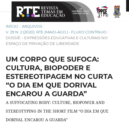
INÍCIO
/
ARQUIVOS
/
V. 29 N. 2 (2020): RTE (MAIO-AGO.) - FLUXO CONTÍNUO
/
DOSSIÊ – EXPRESSÕES EDUCATIVAS E CULTURAIS NO
ESPAÇO DE PRIVAÇÃO DE LIBERDADE
UM CORPO QUE SUFOCA:
CULTURA, BIOPODER E
ESTEREOTIPAGEM NO CURTA
“O DIA EM QUE DORIVAL
ENCAROU A GUARDA”
A SUFFOCATING BODY: CULTURE, BIOPOWER AND
STEREOTYPING IN THE SHORT FILM “O DIA EM QUE
DORIVAL ENCAROU A GUARDA”