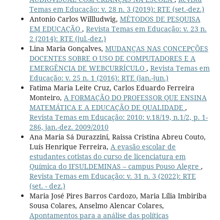
Temas em Educação: v. 28 n. 3 (2019): RTE (set.-dez.)
Antonio Carlos Willludwig,
MÉTODOS DE PESQUISA
EM EDUCAÇÃO
,
Revista Temas em Educação: v. 23 n.
2 (2014): RTE (jul.-dez.)
Lina Maria Gonçalves,
MUDANÇAS NAS CONCEPÇÕES
DOCENTES SOBRE O USO DE COMPUTADORES E A
EMERGÊNCIA DE WEBCURRÍCULO
,
Revista Temas em
Educação: v. 25 n. 1 (2016): RTE (jan.-jun.)
Fatima Maria Leite Cruz, Carlos Eduardo Ferreira
Monteiro,
A FORMAÇÃO DO PROFESSOR QUE ENSINA
MATEMÁTICA E A EDUCAÇÃO DE QUALIDADE
,
Revista Temas em Educação: 2010: v.18/19, n.1/2, p. 1-
286, jan.-dez. 2009/2010
Ana Maria Sá Durazzini, Raissa Cristina Abreu Couto,
Luís Henrique Ferreira,
A evasão escolar de
estudantes cotistas do curso de licenciatura em
Química do IFSULDEMINAS – campus Pouso Alegre
,
Revista Temas em Educação: v. 31 n. 3 (2022): RTE
(set. - dez.)
Maria José Pires Barros Cardozo, Maria Lília Imbiriba
Sousa Colares, Anselmo Alencar Colares,
Apontamentos para a análise das políticas