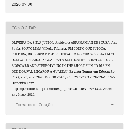
2020-07-30
COMO CITAR
OLIVEIRA DA SILVA JUNIOR, Alcidesio; ABRAHAMIAN DE SOUZA, Ana
Paula; SOUTO LIMA VIDAL, Fabiana. UM CORPO QUE SUFOCA:
CULTURA, BIOPODER E ESTEREOTIPAGEM NO CURTA “O DIA EM QUE
DORIVAL ENCAROU A GUARDA”: A SUFFOCATING BODY: CULTURE,
BIOPOWER AND STEREOTYPING IN THE SHORT FILM “O DIA EM
QUE DORIVAL ENCAROU A GUARDA”.
Revista Temas em Educação
,
[S. l.]
, v. 29, n. 2, 2020. DOI: 10.22478/ufpb.2359-7003.2020v29n2.51327.
Disponível em:
https://periodicos.ufpb.br/index.php/rteo/article/view/51327. Acesso
em: 8 ago. 2026.
Fomatos de Citação