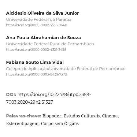
Alcidesio Oliveira da Silva Junior
Universidade Federal da Paraíba
https://orcid.org/0000-0002-5536-064X
Ana Paula Abrahamian de Souza
Universidade Federal Rural de Pernambuco
https://orcid.org/0000-0002-4321-3458
Fabiana Souto Lima Vidal
Colégio de Aplicação/Universidade Federal de Pernambuco
https://orcid.org/0000-0003-0439-7378
DOI:
https://doi.org/10.22478/ufpb.2359-
7003.2020v29n2.51327
Biopoder, Estudos Culturais, Cinema,
Palavras-chave:
Estereotipagem, Corpo sem Órgãos