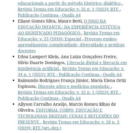
educacionais a partir do método histórico- dialético
,
Revista Temas em Educação: v. 32 n. 1 (2023): RTE -
Publicação Contínua - Qualis A4
Eliane Gomes Silva, Mauro Betti,
O JOGO NA
EDUCAÇÃO INFANTIL: DA EXPERIÊNCIA ESTÉTICA
AO SIGNIFICADO PEDAGÓGICO
,
Revista Temas em
Educação: v. 25 (2016): Especial - Processo ensino-
aprendizagem: complexidade, diversidade e práticas
docentes
Edna Lampert Klein, Ana Luiza Gonçalves Freire,
Silvio Duarte Domingos,
Literacia digital e literacia em
inteligência artificial
,
Revista Temas em Educação: v.
34 n. 1 (2025): RTE - Publicação Contínua - Qualis A4
Raimundo Rodrigues França Júnior, María Elena Ortiz
Espinoza,
Discente ativo e medicina engajada:
,
Revista Temas em Educação: v. 32 n. 1 (2023): RTE -
Publicação Contínua - Qualis A4
Allyson Carvalho Araújo, Marcio Romeu Ribas de
Oliveira,
EDITORIAL CORPO, EDUCAÇÃO E
TECNOLOGIAS DIGITAIS: CENAS E REFLEXÕES DO
PRESENTE
,
Revista Temas em Educação: v. 28 n. 3
(2019): RTE (set.-dez.)