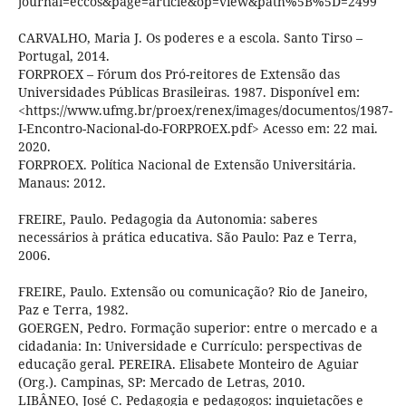
journal=eccos&page=article&op=view&path%5B%5D=2499
CARVALHO, Maria J. Os poderes e a escola. Santo Tirso –
Portugal, 2014.
FORPROEX – Fórum dos Pró-reitores de Extensão das
Universidades Públicas Brasileiras. 1987. Disponível em:
<https://www.ufmg.br/proex/renex/images/documentos/1987-
I-Encontro-Nacional-do-FORPROEX.pdf> Acesso em: 22 mai.
2020.
FORPROEX. Política Nacional de Extensão Universitária.
Manaus: 2012.
FREIRE, Paulo. Pedagogia da Autonomia: saberes
necessários à prática educativa. São Paulo: Paz e Terra,
2006.
FREIRE, Paulo. Extensão ou comunicação? Rio de Janeiro,
Paz e Terra, 1982.
GOERGEN, Pedro. Formação superior: entre o mercado e a
cidadania: In: Universidade e Currículo: perspectivas de
educação geral. PEREIRA. Elisabete Monteiro de Aguiar
(Org.). Campinas, SP: Mercado de Letras, 2010.
LIBÂNEO, José C. Pedagogia e pedagogos: inquietações e