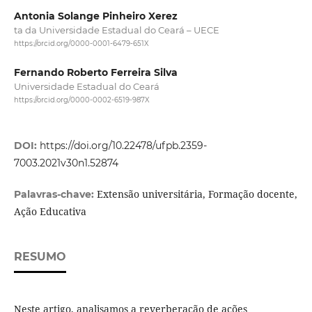
Antonia Solange Pinheiro Xerez
ta da Universidade Estadual do Ceará – UECE
https://orcid.org/0000-0001-6479-651X
Fernando Roberto Ferreira Silva
Universidade Estadual do Ceará
https://orcid.org/0000-0002-6519-987X
DOI:
https://doi.org/10.22478/ufpb.2359-
7003.2021v30n1.52874
Extensão universitária, Formação docente,
Palavras-chave:
Ação Educativa
RESUMO
Neste artigo, analisamos a reverberação de ações