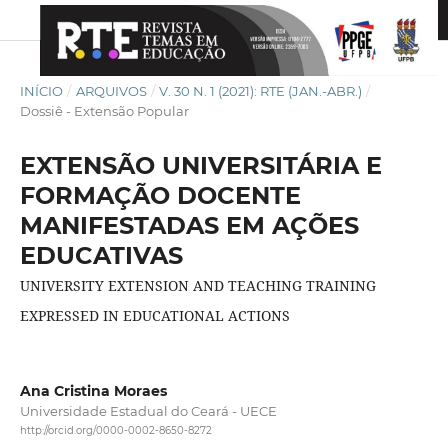
INÍCIO
/
ARQUIVOS
/
V. 30 N. 1 (2021): RTE (JAN.-ABR.)
/
Dossiê - Extensão Popular
EXTENSÃO UNIVERSITÁRIA E
FORMAÇÃO DOCENTE
MANIFESTADAS EM AÇÕES
EDUCATIVAS
UNIVERSITY EXTENSION AND TEACHING TRAINING
EXPRESSED IN EDUCATIONAL ACTIONS
Ana Cristina Moraes
Universidade Estadual do Ceará - UECE
http://orcid.org/0000-0002-8650-8272