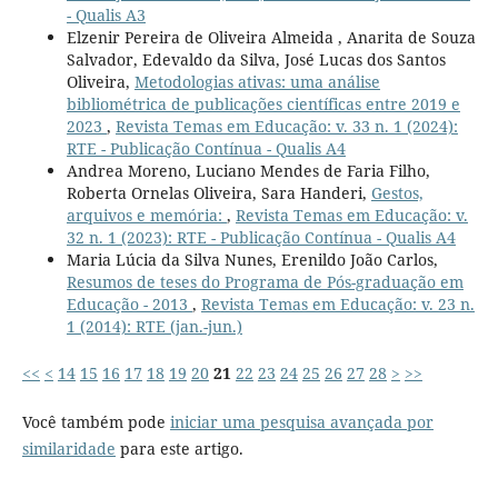
- Qualis A3
Elzenir Pereira de Oliveira Almeida , Anarita de Souza
Salvador, Edevaldo da Silva, José Lucas dos Santos
Oliveira,
Metodologias ativas: uma análise
bibliométrica de publicações científicas entre 2019 e
2023
,
Revista Temas em Educação: v. 33 n. 1 (2024):
RTE - Publicação Contínua - Qualis A4
Andrea Moreno, Luciano Mendes de Faria Filho,
Roberta Ornelas Oliveira, Sara Handeri,
Gestos,
arquivos e memória:
,
Revista Temas em Educação: v.
32 n. 1 (2023): RTE - Publicação Contínua - Qualis A4
Maria Lúcia da Silva Nunes, Erenildo João Carlos,
Resumos de teses do Programa de Pós-graduação em
Educação - 2013
,
Revista Temas em Educação: v. 23 n.
1 (2014): RTE (jan.-jun.)
<<
<
14
15
16
17
18
19
20
21
22
23
24
25
26
27
28
>
>>
Você também pode
iniciar uma pesquisa avançada por
similaridade
para este artigo.