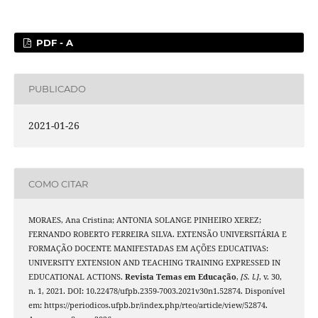
PDF - A
PUBLICADO
2021-01-26
COMO CITAR
MORAES, Ana Cristina; ANTONIA SOLANGE PINHEIRO XEREZ;
FERNANDO ROBERTO FERREIRA SILVA. EXTENSÃO UNIVERSITÁRIA E
FORMAÇÃO DOCENTE MANIFESTADAS EM AÇÕES EDUCATIVAS:
UNIVERSITY EXTENSION AND TEACHING TRAINING EXPRESSED IN
EDUCATIONAL ACTIONS.
Revista Temas em Educação
,
[S. l.]
, v. 30,
n. 1, 2021. DOI: 10.22478/ufpb.2359-7003.2021v30n1.52874. Disponível
em: https://periodicos.ufpb.br/index.php/rteo/article/view/52874.