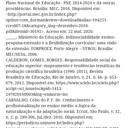
Plano Nacional de Educação - PNE 2014-2024 e dá outras
providências. Brasília: MEC, 2018. Disponível em:
<http://portal.mec.gov.br/index.php?
option=com_docman&view=download&alias=104251-
rces007-18&category_slug=dezembro-2018-
pdf&Itemid=30192>. Acesso em: 22 mai. 2020.
______. Ministério da Educação. Indissociabilidade ensino-
pesquisa-extensão e a flexibilização curricular: uma visão
da extensão. FORPROEX. Porto Alegre – UFRGS; Brasília:
MEC/SESu, 2006.
CALDERON, GOMES, BORGES. Responsabilidade social da
educação superior: mapeamento e tendências temáticas da
produção científica brasileira (1990- 2011), Revista
Brasileira de Educação, Rio de Janeiro, v. 21, n. 66, p. 653-
679, 2012. Disponível em: https://www.scielo.br/scielo.php?
script=sci_issuetoc&pid=1413-
247820160003&lng=en&nrm=iso
CARVALHO, Celso do P. F. de. Conhecimento e
profissionalização no ensino médio: a lógica da
naturalização e da adaptação social. EccoS, São Paulo, v. 12,
n. 2, p. 289-306, jul./dez. 2010. Disponível em:
https://periodicos.uninove.br/index.php?