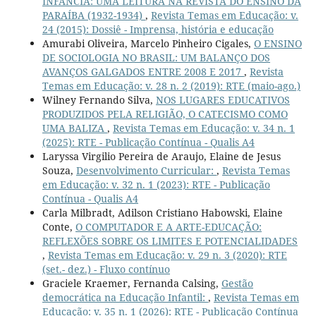
INFÂNCIA: UMA LEITURA NA REVISTA DO ENSINO DA
PARAÍBA (1932-1934)
,
Revista Temas em Educação: v.
24 (2015): Dossiê - Imprensa, história e educação
Amurabi Oliveira, Marcelo Pinheiro Cigales,
O ENSINO
DE SOCIOLOGIA NO BRASIL: UM BALANÇO DOS
AVANÇOS GALGADOS ENTRE 2008 E 2017
,
Revista
Temas em Educação: v. 28 n. 2 (2019): RTE (maio-ago.)
Wilney Fernando Silva,
NOS LUGARES EDUCATIVOS
PRODUZIDOS PELA RELIGIÃO, O CATECISMO COMO
UMA BALIZA
,
Revista Temas em Educação: v. 34 n. 1
(2025): RTE - Publicação Contínua - Qualis A4
Laryssa Virgilio Pereira de Araujo, Elaine de Jesus
Souza,
Desenvolvimento Curricular:
,
Revista Temas
em Educação: v. 32 n. 1 (2023): RTE - Publicação
Contínua - Qualis A4
Carla Milbradt, Adilson Cristiano Habowski, Elaine
Conte,
O COMPUTADOR E A ARTE-EDUCAÇÃO:
REFLEXÕES SOBRE OS LIMITES E POTENCIALIDADES
,
Revista Temas em Educação: v. 29 n. 3 (2020): RTE
(set.- dez.) - Fluxo contínuo
Graciele Kraemer, Fernanda Calsing,
Gestão
democrática na Educação Infantil:
,
Revista Temas em
Educação: v. 35 n. 1 (2026): RTE - Publicação Contínua