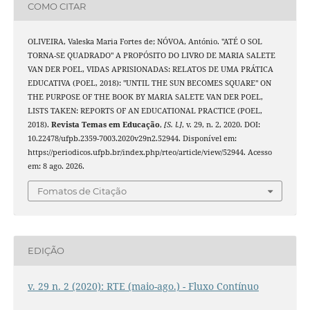
COMO CITAR
OLIVEIRA, Valeska Maria Fortes de; NÓVOA, António. "ATÉ O SOL
TORNA-SE QUADRADO" A PROPÓSITO DO LIVRO DE MARIA SALETE
VAN DER POEL, VIDAS APRISIONADAS: RELATOS DE UMA PRÁTICA
EDUCATIVA (POEL, 2018): "UNTIL THE SUN BECOMES SQUARE" ON
THE PURPOSE OF THE BOOK BY MARIA SALETE VAN DER POEL,
LISTS TAKEN: REPORTS OF AN EDUCATIONAL PRACTICE (POEL,
2018).
Revista Temas em Educação
,
[S. l.]
, v. 29, n. 2, 2020. DOI:
10.22478/ufpb.2359-7003.2020v29n2.52944. Disponível em:
https://periodicos.ufpb.br/index.php/rteo/article/view/52944. Acesso
em: 8 ago. 2026.
Fomatos de Citação
EDIÇÃO
v. 29 n. 2 (2020): RTE (maio-ago.) - Fluxo Contínuo