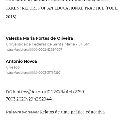
TAKEN: REPORTS OF AN EDUCATIONAL PRACTICE (POEL,
2018)
Valeska Maria Fortes de Oliveira
Universidade Federal de Santa Maria - UFSM
https://orcid.org/0000-0002-8295-1007
António Nóvoa
Unesco
https://orcid.org/0000-0003-3171-1297
DOI:
https://doi.org/10.22478/ufpb.2359-
7003.2020v29n2.52944
Relatos de uma prática educativa
Palavras-chave: