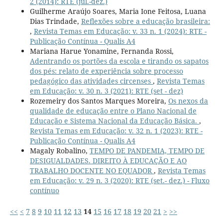
2 (2014): RTE (jul.-dez.)
Guilherme Araújo Soares, Maria Ione Feitosa, Luana
Dias Trindade,
Reflexões sobre a educação brasileira:
,
Revista Temas em Educação: v. 33 n. 1 (2024): RTE -
Publicação Contínua - Qualis A4
Mariana Harue Yonamine, Fernanda Rossi,
Adentrando os portões da escola e tirando os sapatos
dos pés: relato de experiência sobre processo
pedagógico das atividades circenses
,
Revista Temas
em Educação: v. 30 n. 3 (2021): RTE (set - dez)
Rozemeiry dos Santos Marques Moreira,
Os nexos da
qualidade de educação entre o Plano Nacional de
Educação e Sistema Nacional da Educação Básica.
,
Revista Temas em Educação: v. 32 n. 1 (2023): RTE -
Publicação Contínua - Qualis A4
Magaly Robalino,
TEMPO DE PANDEMIA, TEMPO DE
DESIGUALDADES. DIREITO À EDUCAÇÃO E AO
TRABALHO DOCENTE NO EQUADOR
,
Revista Temas
em Educação: v. 29 n. 3 (2020): RTE (set.- dez.) - Fluxo
contínuo
<<
<
7
8
9
10
11
12
13
14
15
16
17
18
19
20
21
>
>>