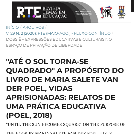
INÍCIO
/
ARQUIVOS
/
V. 29 N. 2 (2020): RTE (MAIO-AGO.) - FLUXO CONTÍNUO
/
DOSSIÊ – EXPRESSÕES EDUCATIVAS E CULTURAIS NO
ESPAÇO DE PRIVAÇÃO DE LIBERDADE
"ATÉ O SOL TORNA-SE
QUADRADO" A PROPÓSITO DO
LIVRO DE MARIA SALETE VAN
DER POEL, VIDAS
APRISIONADAS: RELATOS DE
UMA PRÁTICA EDUCATIVA
(POEL, 2018)
"UNTIL THE SUN BECOMES SQUARE" ON THE PURPOSE OF
THE BOOK BY MARIA SALETE VAN DER POEL, LISTS