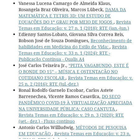
Vanessa Lucena Camargo de Almeida Klaus,
Rosangela Braz Oliveira, Marcos Lübeck,
DAMA DA
MATEMÁTICA E TETRIS 3D: UM ESTUDO DE
EQUAÇÕES DO 1º GRAU POR MEIO DE JOGOS
,
Revista
Temas em Educação: v. 27 n. 1 (2018): RTE (jan.-jun.)
Edienny Santos-Lobato, Giovana Silva Correa Reis,
Robson José de Souza Domingues,
Reconhecimento de
habilidades em Medicina do Estilo de Vida:
,
Revista
Temas em Educação: v. 33 n. 1 (2024): RTE -
Publicação Contínua - Qualis A4
José Carlos Teixeira Jr.,
“PEITA VAGABUNDO, ESTE É
O BONDE DO 15” – MÚSICA E OSTENTAÇÃO NO
COTIDIANO ESCOLAR
,
Revista Temas em Educação: v.
25 n. 2 (2016): RTE (jul.-dez.)
Ronal Rodolfo Garnelo Escobar, Carlos Astete
Barrenechea, Vicente Ramos Casavilca,
DO SECO
PANDÊMICO COVID-19 À VIRTUALIZAÇÃO APRECIADA
NA UNIVERSIDADE PÚBLICA: CASO CANTUTA
,
Revista Temas em Educação: v. 29 n. 3 (2020): RTE
(set.- dez.) - Fluxo contínuo
Antonio Carlos Willludwig,
MÉTODOS DE PESQUISA
EM EDUCAÇÃO
,
Revista Temas em Educação: v. 23 n.