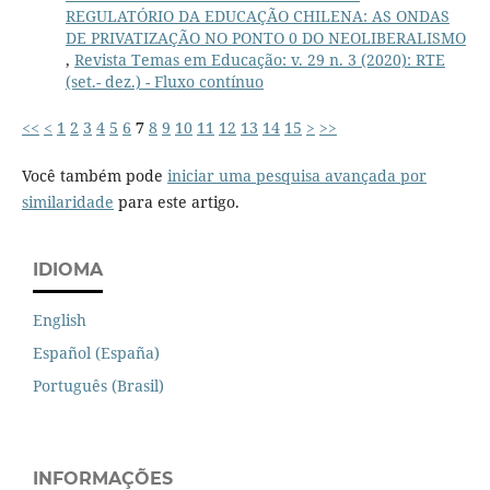
REGULATÓRIO DA EDUCAÇÃO CHILENA: AS ONDAS
DE PRIVATIZAÇÃO NO PONTO 0 DO NEOLIBERALISMO
,
Revista Temas em Educação: v. 29 n. 3 (2020): RTE
(set.- dez.) - Fluxo contínuo
<<
<
1
2
3
4
5
6
7
8
9
10
11
12
13
14
15
>
>>
Você também pode
iniciar uma pesquisa avançada por
similaridade
para este artigo.
IDIOMA
English
Español (España)
Português (Brasil)
INFORMAÇÕES