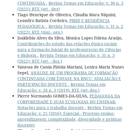
CONTINUADA
,
Revista Temas em Educação: v. 30 n. 3
(2021): RTE (set - dez)
Tiago Henrique de Oliveira, Cláudia Mara Niquini,
Leandro Batista Cordeiro,
PIBID E RESIDÊNCIA
PEDAGÓGICA:
,
Revista Temas em Educação: v. 31 n. 2
(2022): RTE (mai.- ago.)
Joaklebio Alves da Silva, Monica Lopes Folena Araújo,
Contribuições do estudo das relações étnico-raciais
para a formação inicial de professores/as de Ciências
e Biologia
,
Revista Temas em Educação: v. 31 n. 3
(2022): RTE (set. - dez.)
Vanessa de Cassia Pistóia Mariani, Lenira Maria Nunes
Sepel,
ANÁLISE DE UM PROGRAMA DE FORMAÇÃO
CONTINUADA COM ÊNFASE NA BNCC: AVALIAÇÃO E
PARTICIPAÇÃO DOCENTE
,
Revista Temas em
Educação: v. 28 n. 3 (2019): RTE (set.-dez.)
Pierre Normando GOMES-DA-SILVA,
PEDAGOGIA DA
CORPOREIDADE E SUAS ECOLOGIAS DO ENSINAR:
Notações para o trabalho docente
,
Revista Temas em
Educação: v. 25 (2016): Especial - Processo ensino-
aprendizagem: complexidade, diversidade e práticas
docentes