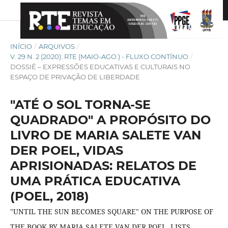
INÍCIO
/
ARQUIVOS
/
V. 29 N. 2 (2020): RTE (MAIO-AGO.) - FLUXO CONTÍNUO
/
DOSSIÊ – EXPRESSÕES EDUCATIVAS E CULTURAIS NO
ESPAÇO DE PRIVAÇÃO DE LIBERDADE
"ATÉ O SOL TORNA-SE
QUADRADO" A PROPÓSITO DO
LIVRO DE MARIA SALETE VAN
DER POEL, VIDAS
APRISIONADAS: RELATOS DE
UMA PRÁTICA EDUCATIVA
(POEL, 2018)
"UNTIL THE SUN BECOMES SQUARE" ON THE PURPOSE OF
THE BOOK BY MARIA SALETE VAN DER POEL, LISTS