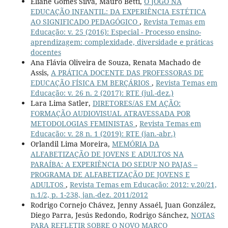
Eliane Gomes Silva, Mauro Betti,
O JOGO NA
EDUCAÇÃO INFANTIL: DA EXPERIÊNCIA ESTÉTICA
AO SIGNIFICADO PEDAGÓGICO
,
Revista Temas em
Educação: v. 25 (2016): Especial - Processo ensino-
aprendizagem: complexidade, diversidade e práticas
docentes
Ana Flávia Oliveira de Souza, Renata Machado de
Assis,
A PRÁTICA DOCENTE DAS PROFESSORAS DE
EDUCAÇÃO FÍSICA EM BERÇÁRIOS
,
Revista Temas em
Educação: v. 26 n. 2 (2017): RTE (jul.-dez.)
Lara Lima Satler,
DIRETORES/AS EM AÇÃO:
FORMAÇÃO AUDIOVISUAL ATRAVESSADA POR
METODOLOGIAS FEMINISTAS
,
Revista Temas em
Educação: v. 28 n. 1 (2019): RTE (jan.-abr.)
Orlandil Lima Moreira,
MEMÓRIA DA
ALFABETIZAÇÃO DE JOVENS E ADULTOS NA
PARAÍBA: A EXPERIÊNCIA DO SEDUP NO PAJAS –
PROGRAMA DE ALFABETIZAÇÃO DE JOVENS E
ADULTOS
,
Revista Temas em Educação: 2012: v.20/21,
n.1/2, p. 1-238, jan.-dez. 2011/2012
Rodrigo Cornejo Chávez, Jenny Assaél, Juan González,
Diego Parra, Jesús Redondo, Rodrigo Sánchez,
NOTAS
PARA REFLETIR SOBRE O NOVO MARCO