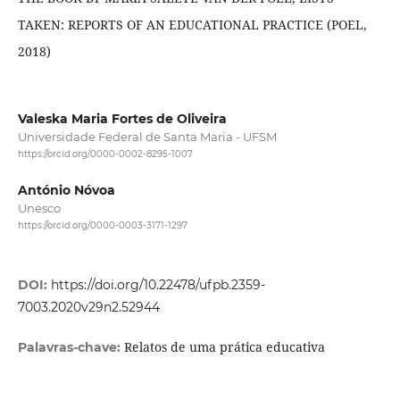
TAKEN: REPORTS OF AN EDUCATIONAL PRACTICE (POEL,
2018)
Valeska Maria Fortes de Oliveira
Universidade Federal de Santa Maria - UFSM
https://orcid.org/0000-0002-8295-1007
António Nóvoa
Unesco
https://orcid.org/0000-0003-3171-1297
DOI:
https://doi.org/10.22478/ufpb.2359-
7003.2020v29n2.52944
Relatos de uma prática educativa
Palavras-chave: