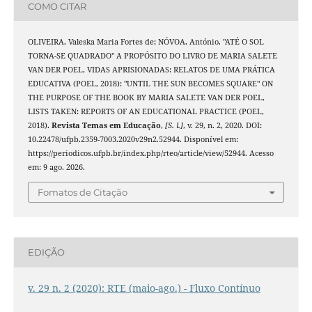
COMO CITAR
OLIVEIRA, Valeska Maria Fortes de; NÓVOA, António. "ATÉ O SOL
TORNA-SE QUADRADO" A PROPÓSITO DO LIVRO DE MARIA SALETE
VAN DER POEL, VIDAS APRISIONADAS: RELATOS DE UMA PRÁTICA
EDUCATIVA (POEL, 2018): "UNTIL THE SUN BECOMES SQUARE" ON
THE PURPOSE OF THE BOOK BY MARIA SALETE VAN DER POEL,
LISTS TAKEN: REPORTS OF AN EDUCATIONAL PRACTICE (POEL,
2018).
Revista Temas em Educação
,
[S. l.]
, v. 29, n. 2, 2020. DOI:
10.22478/ufpb.2359-7003.2020v29n2.52944. Disponível em:
https://periodicos.ufpb.br/index.php/rteo/article/view/52944. Acesso
em: 9 ago. 2026.
Fomatos de Citação
EDIÇÃO
v. 29 n. 2 (2020): RTE (maio-ago.) - Fluxo Contínuo