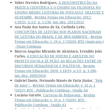
Valter Ferreira Rodrigues,
A DESCONSTRUÇÃO DA
PRÁTICA CIENTÍFICA E O ENSINO DA FILOSOFIA NO
ENSINO MÉDIO: LEITURAS DE FOUCAULT, DELEUZE E
GUATARRI
,
Revista Temas em Educação: 2012:
v.20/21, n.1/2, p. 1-238, jan.-dez. 2011/2012
Ana Paula dos Santos de Sá, Carlinda Leite,
CONCEPÇÕES DE LEITURA NOS PLANOS NACIONAIS
DE LEITURA DO BRASIL E DE MOÇAMBIQUE
,
Revista
Temas em Educação: v. 29 n. 2 (2020): RTE (maio-ago.)
- Fluxo Contínuo
Marcos Angelus Miranda de Alcântara, Erenildo João
Carlos,
A EDUCAÇÃO DE JOVENS E ADULTOS NO
PROJETO ESCOLA ZÉ PEÃO: AS RELAÇÕES ENTRE OS
DISCURSOS PEDAGÓGICOS E POLÍTICOS
,
Revista
Temas em Educação: 2010: v.18/19, n.1/2, p. 1-286,
jan.-dez. 2009/2010
Gabriel Dante, Fernando Maués de Faria Júnior,
"Pele
de asno":
,
Revista Temas em Educação: v. 32 n. 1
(2023): RTE - Publicação Contínua - Qualis A4
Luciana Garatte,
Carreras de Pedagogía
,
Revista
Temas em Educação: v. 35 n. 1 (2026): RTE -
Publicação Contínua - Qualis A3