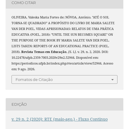
COMO CITAR
OLIVEIRA, Valeska Maria Fortes de; NÓVOA, António. "ATÉ O SOL
TORNA-SE QUADRADO" A PROPÓSITO DO LIVRO DE MARIA SALETE
VAN DER POEL, VIDAS APRISIONADAS: RELATOS DE UMA PRÁTICA
EDUCATIVA (POEL, 2018): "UNTIL THE SUN BECOMES SQUARE" ON
THE PURPOSE OF THE BOOK BY MARIA SALETE VAN DER POEL,
LISTS TAKEN: REPORTS OF AN EDUCATIONAL PRACTICE (POEL,
2018).
Revista Temas em Educação
,
[S. l.]
, v. 29, n. 2, 2020. DOI:
10.22478/ufpb.2359-7003.2020v29n2.52944. Disponível em:
https://periodicos.ufpb.br/index.php/rteo/article/view/52944. Acesso
em: 9 ago. 2026.
Fomatos de Citação
EDIÇÃO
v. 29 n. 2 (2020): RTE (maio-ago.) - Fluxo Contínuo