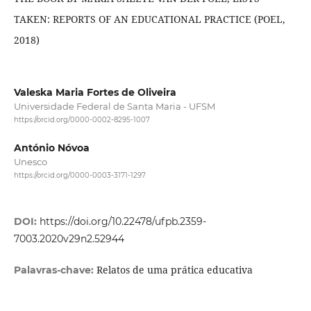
TAKEN: REPORTS OF AN EDUCATIONAL PRACTICE (POEL,
2018)
Valeska Maria Fortes de Oliveira
Universidade Federal de Santa Maria - UFSM
https://orcid.org/0000-0002-8295-1007
António Nóvoa
Unesco
https://orcid.org/0000-0003-3171-1297
DOI:
https://doi.org/10.22478/ufpb.2359-
7003.2020v29n2.52944
Relatos de uma prática educativa
Palavras-chave: