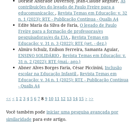
Doriele Andrade Duvernoy, Jean-Claude Régnier,
As
contribuições do legado de Paulo Freire para a
educomunicação:
,
Revista Temas em Educação: v. 32
n. 1 (2023): RTE - Publicação Contínua - Qualis A4
Edite Maria da Silva de Faria,
O legado de Paulo
Freire para a formação de professoras/es
pesquisadoras/es da EJA
,
Revista Temas em
Educação: v. 31 n. 3 (2022): RTE (set. - dez.)
Almiro Schulz, Enilson Ferreira, Samanta Aguiar,
ENSINO SOLIDÁRIO
,
Revista Temas em Educação: v.
31 n. 2 (2022): RTE (mai.- ago.)
Abner Alves Borges Faria, César Piccinini,
Inclusão
escolar na Educação Infantil
,
Revista Temas em
Educação: v. 34 n. 1 (2025): RTE - Publicação Contínua
- Qualis A4
<<
<
1
2
3
4
5
6
7
8
9
10
11
12
13
14
15
>
>>
Você também pode
iniciar uma pesquisa avançada por
similaridade
para este artigo.