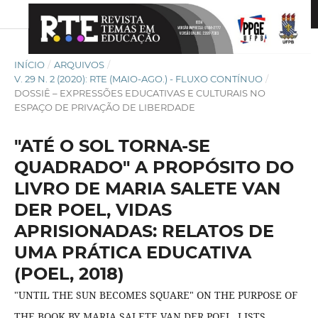
INÍCIO
/
ARQUIVOS
/
V. 29 N. 2 (2020): RTE (MAIO-AGO.) - FLUXO CONTÍNUO
/
DOSSIÊ – EXPRESSÕES EDUCATIVAS E CULTURAIS NO
ESPAÇO DE PRIVAÇÃO DE LIBERDADE
"ATÉ O SOL TORNA-SE
QUADRADO" A PROPÓSITO DO
LIVRO DE MARIA SALETE VAN
DER POEL, VIDAS
APRISIONADAS: RELATOS DE
UMA PRÁTICA EDUCATIVA
(POEL, 2018)
"UNTIL THE SUN BECOMES SQUARE" ON THE PURPOSE OF
THE BOOK BY MARIA SALETE VAN DER POEL, LISTS