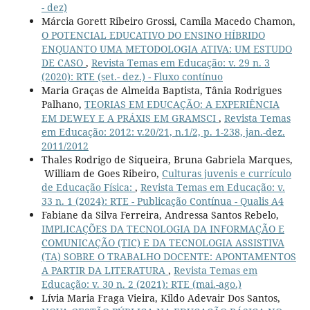
- dez)
Márcia Gorett Ribeiro Grossi, Camila Macedo Chamon,
O POTENCIAL EDUCATIVO DO ENSINO HÍBRIDO
ENQUANTO UMA METODOLOGIA ATIVA: UM ESTUDO
DE CASO
,
Revista Temas em Educação: v. 29 n. 3
(2020): RTE (set.- dez.) - Fluxo contínuo
Maria Graças de Almeida Baptista, Tânia Rodrigues
Palhano,
TEORIAS EM EDUCAÇÃO: A EXPERIÊNCIA
EM DEWEY E A PRÁXIS EM GRAMSCI
,
Revista Temas
em Educação: 2012: v.20/21, n.1/2, p. 1-238, jan.-dez.
2011/2012
Thales Rodrigo de Siqueira, Bruna Gabriela Marques,
William de Goes Ribeiro,
Culturas juvenis e currículo
de Educação Física:
,
Revista Temas em Educação: v.
33 n. 1 (2024): RTE - Publicação Contínua - Qualis A4
Fabiane da Silva Ferreira, Andressa Santos Rebelo,
IMPLICAÇÕES DA TECNOLOGIA DA INFORMAÇÃO E
COMUNICAÇÃO (TIC) E DA TECNOLOGIA ASSISTIVA
(TA) SOBRE O TRABALHO DOCENTE: APONTAMENTOS
A PARTIR DA LITERATURA
,
Revista Temas em
Educação: v. 30 n. 2 (2021): RTE (mai.-ago.)
Lívia Maria Fraga Vieira, Kildo Adevair Dos Santos,