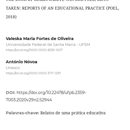
TAKEN: REPORTS OF AN EDUCATIONAL PRACTICE (POEL,
2018)
Valeska Maria Fortes de Oliveira
Universidade Federal de Santa Maria - UFSM
https://orcid.org/0000-0002-8295-1007
António Nóvoa
Unesco
https://orcid.org/0000-0003-3171-1297
DOI:
https://doi.org/10.22478/ufpb.2359-
7003.2020v29n2.52944
Relatos de uma prática educativa
Palavras-chave: