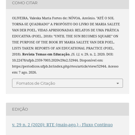
COMO CITAR
OLIVEIRA, Valeska Maria Fortes de; NÓVOA, António. "ATÉ O SOL
TORNA-SE QUADRADO" A PROPÓSITO DO LIVRO DE MARIA SALETE
VAN DER POEL, VIDAS APRISIONADAS: RELATOS DE UMA PRÁTICA
EDUCATIVA (POEL, 2018): "UNTIL THE SUN BECOMES SQUARE" ON
THE PURPOSE OF THE BOOK BY MARIA SALETE VAN DER POEL,
LISTS TAKEN: REPORTS OF AN EDUCATIONAL PRACTICE (POEL,
2018).
Revista Temas em Educação
,
[S. l.]
, v. 29, n. 2, 2020. DOI:
10.22478/ufpb.2359-7003.2020v29n2.52944. Disponível em:
https://periodicos.ufpb.br/index.php/rteo/article/view/52944. Acesso
em: 7 ago. 2026.
Fomatos de Citação
EDIÇÃO
v. 29 n. 2 (2020): RTE (maio-ago.) - Fluxo Contínuo