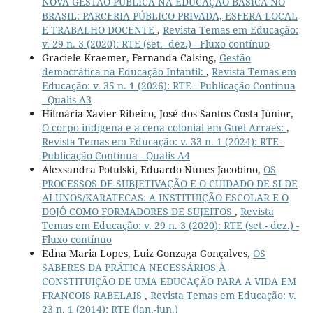
NOVA GESTÃO PÚBLICA NA EDUCAÇÃO BÁSICA NO
BRASIL: PARCERIA PÚBLICO-PRIVADA, ESFERA LOCAL
E TRABALHO DOCENTE
,
Revista Temas em Educação:
v. 29 n. 3 (2020): RTE (set.- dez.) - Fluxo contínuo
Graciele Kraemer, Fernanda Calsing,
Gestão
democrática na Educação Infantil:
,
Revista Temas em
Educação: v. 35 n. 1 (2026): RTE - Publicação Contínua
- Qualis A3
Hilmária Xavier Ribeiro, José dos Santos Costa Júnior,
O corpo indígena e a cena colonial em Guel Arraes:
,
Revista Temas em Educação: v. 33 n. 1 (2024): RTE -
Publicação Contínua - Qualis A4
Alexsandra Potulski, Eduardo Nunes Jacobino,
OS
PROCESSOS DE SUBJETIVAÇÃO E O CUIDADO DE SI DE
ALUNOS/KARATECAS: A INSTITUIÇÃO ESCOLAR E O
DOJÔ COMO FORMADORES DE SUJEITOS
,
Revista
Temas em Educação: v. 29 n. 3 (2020): RTE (set.- dez.) -
Fluxo contínuo
Edna Maria Lopes, Luiz Gonzaga Gonçalves,
OS
SABERES DA PRÁTICA NECESSÁRIOS À
CONSTITUIÇÃO DE UMA EDUCAÇÃO PARA A VIDA EM
FRANCOIS RABELAIS
,
Revista Temas em Educação: v.
23 n. 1 (2014): RTE (jan.-jun.)