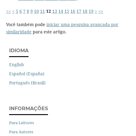
<<
<
5
6
7
8
9
10
11
12
13
14
15
16
17
18
19
>
>>
Você também pode
iniciar uma pesquisa avançada por
similaridade
para este artigo.
IDIOMA
English
Español (España)
Português (Brasil)
INFORMAÇÕES
Para Leitores
Para Autores