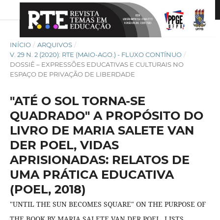
INÍCIO
/
ARQUIVOS
/
V. 29 N. 2 (2020): RTE (MAIO-AGO.) - FLUXO CONTÍNUO
/
DOSSIÊ – EXPRESSÕES EDUCATIVAS E CULTURAIS NO
ESPAÇO DE PRIVAÇÃO DE LIBERDADE
"ATÉ O SOL TORNA-SE
QUADRADO" A PROPÓSITO DO
LIVRO DE MARIA SALETE VAN
DER POEL, VIDAS
APRISIONADAS: RELATOS DE
UMA PRÁTICA EDUCATIVA
(POEL, 2018)
"UNTIL THE SUN BECOMES SQUARE" ON THE PURPOSE OF
THE BOOK BY MARIA SALETE VAN DER POEL, LISTS