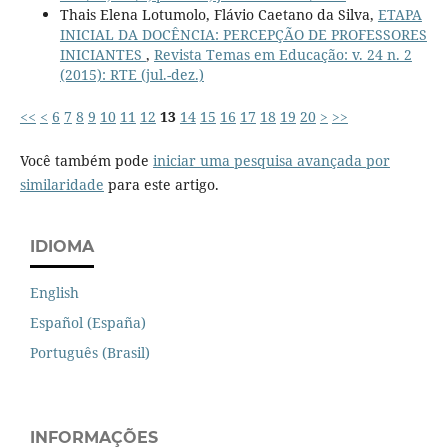
Thais Elena Lotumolo, Flávio Caetano da Silva,
ETAPA
INICIAL DA DOCÊNCIA: PERCEPÇÃO DE PROFESSORES
INICIANTES
,
Revista Temas em Educação: v. 24 n. 2
(2015): RTE (jul.-dez.)
<<
<
6
7
8
9
10
11
12
13
14
15
16
17
18
19
20
>
>>
Você também pode
iniciar uma pesquisa avançada por
similaridade
para este artigo.
IDIOMA
English
Español (España)
Português (Brasil)
INFORMAÇÕES