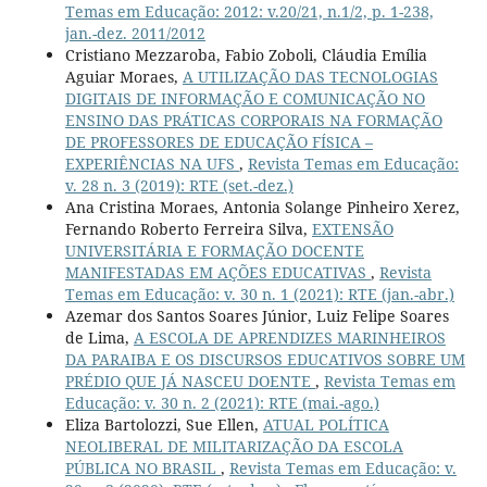
Temas em Educação: 2012: v.20/21, n.1/2, p. 1-238,
jan.-dez. 2011/2012
Cristiano Mezzaroba, Fabio Zoboli, Cláudia Emília
Aguiar Moraes,
A UTILIZAÇÃO DAS TECNOLOGIAS
DIGITAIS DE INFORMAÇÃO E COMUNICAÇÃO NO
ENSINO DAS PRÁTICAS CORPORAIS NA FORMAÇÃO
DE PROFESSORES DE EDUCAÇÃO FÍSICA –
EXPERIÊNCIAS NA UFS
,
Revista Temas em Educação:
v. 28 n. 3 (2019): RTE (set.-dez.)
Ana Cristina Moraes, Antonia Solange Pinheiro Xerez,
Fernando Roberto Ferreira Silva,
EXTENSÃO
UNIVERSITÁRIA E FORMAÇÃO DOCENTE
MANIFESTADAS EM AÇÕES EDUCATIVAS
,
Revista
Temas em Educação: v. 30 n. 1 (2021): RTE (jan.-abr.)
Azemar dos Santos Soares Júnior, Luiz Felipe Soares
de Lima,
A ESCOLA DE APRENDIZES MARINHEIROS
DA PARAIBA E OS DISCURSOS EDUCATIVOS SOBRE UM
PRÉDIO QUE JÁ NASCEU DOENTE
,
Revista Temas em
Educação: v. 30 n. 2 (2021): RTE (mai.-ago.)
Eliza Bartolozzi, Sue Ellen,
ATUAL POLÍTICA
NEOLIBERAL DE MILITARIZAÇÃO DA ESCOLA
PÚBLICA NO BRASIL
,
Revista Temas em Educação: v.