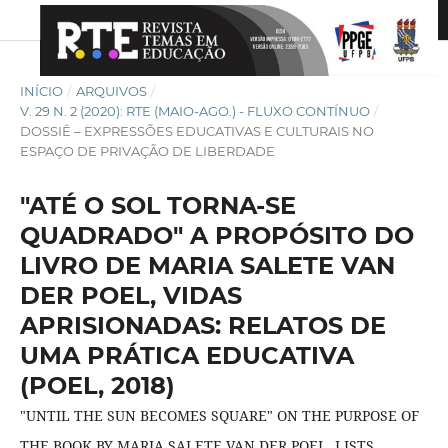
INÍCIO
/
ARQUIVOS
/
V. 29 N. 2 (2020): RTE (MAIO-AGO.) - FLUXO CONTÍNUO
/
DOSSIÊ – EXPRESSÕES EDUCATIVAS E CULTURAIS NO
ESPAÇO DE PRIVAÇÃO DE LIBERDADE
"ATÉ O SOL TORNA-SE
QUADRADO" A PROPÓSITO DO
LIVRO DE MARIA SALETE VAN
DER POEL, VIDAS
APRISIONADAS: RELATOS DE
UMA PRÁTICA EDUCATIVA
(POEL, 2018)
"UNTIL THE SUN BECOMES SQUARE" ON THE PURPOSE OF
THE BOOK BY MARIA SALETE VAN DER POEL, LISTS