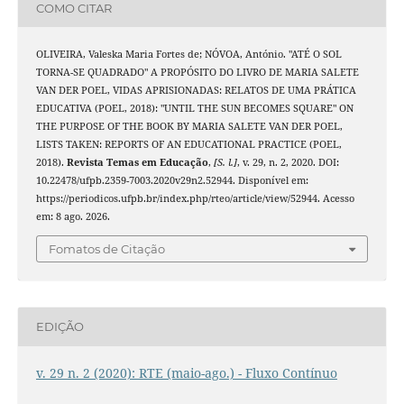
COMO CITAR
OLIVEIRA, Valeska Maria Fortes de; NÓVOA, António. "ATÉ O SOL
TORNA-SE QUADRADO" A PROPÓSITO DO LIVRO DE MARIA SALETE
VAN DER POEL, VIDAS APRISIONADAS: RELATOS DE UMA PRÁTICA
EDUCATIVA (POEL, 2018): "UNTIL THE SUN BECOMES SQUARE" ON
THE PURPOSE OF THE BOOK BY MARIA SALETE VAN DER POEL,
LISTS TAKEN: REPORTS OF AN EDUCATIONAL PRACTICE (POEL,
2018).
Revista Temas em Educação
,
[S. l.]
, v. 29, n. 2, 2020. DOI:
10.22478/ufpb.2359-7003.2020v29n2.52944. Disponível em:
https://periodicos.ufpb.br/index.php/rteo/article/view/52944. Acesso
em: 8 ago. 2026.
Fomatos de Citação
EDIÇÃO
v. 29 n. 2 (2020): RTE (maio-ago.) - Fluxo Contínuo