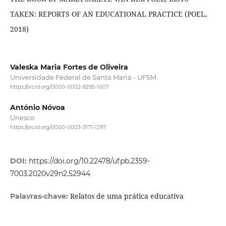
TAKEN: REPORTS OF AN EDUCATIONAL PRACTICE (POEL,
2018)
Valeska Maria Fortes de Oliveira
Universidade Federal de Santa Maria - UFSM
https://orcid.org/0000-0002-8295-1007
António Nóvoa
Unesco
https://orcid.org/0000-0003-3171-1297
DOI:
https://doi.org/10.22478/ufpb.2359-
7003.2020v29n2.52944
Relatos de uma prática educativa
Palavras-chave: