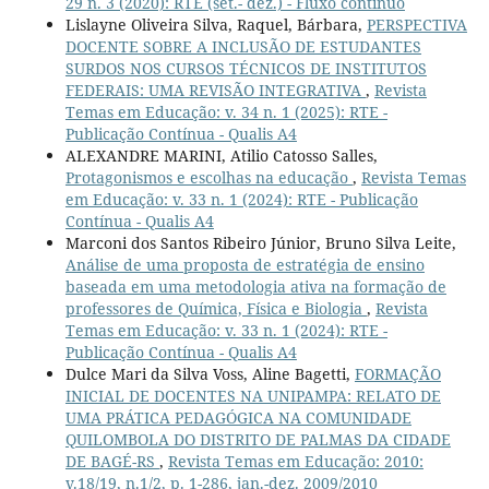
29 n. 3 (2020): RTE (set.- dez.) - Fluxo contínuo
Lislayne Oliveira Silva, Raquel, Bárbara,
PERSPECTIVA
DOCENTE SOBRE A INCLUSÃO DE ESTUDANTES
SURDOS NOS CURSOS TÉCNICOS DE INSTITUTOS
FEDERAIS: UMA REVISÃO INTEGRATIVA
,
Revista
Temas em Educação: v. 34 n. 1 (2025): RTE -
Publicação Contínua - Qualis A4
ALEXANDRE MARINI, Atilio Catosso Salles,
Protagonismos e escolhas na educação
,
Revista Temas
em Educação: v. 33 n. 1 (2024): RTE - Publicação
Contínua - Qualis A4
Marconi dos Santos Ribeiro Júnior, Bruno Silva Leite,
Análise de uma proposta de estratégia de ensino
baseada em uma metodologia ativa na formação de
professores de Química, Física e Biologia
,
Revista
Temas em Educação: v. 33 n. 1 (2024): RTE -
Publicação Contínua - Qualis A4
Dulce Mari da Silva Voss, Aline Bagetti,
FORMAÇÃO
INICIAL DE DOCENTES NA UNIPAMPA: RELATO DE
UMA PRÁTICA PEDAGÓGICA NA COMUNIDADE
QUILOMBOLA DO DISTRITO DE PALMAS DA CIDADE
DE BAGÉ-RS
,
Revista Temas em Educação: 2010:
v.18/19, n.1/2, p. 1-286, jan.-dez. 2009/2010