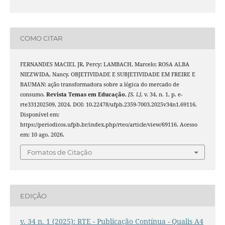
COMO CITAR
FERNANDES MACIEL JR, Percy; LAMBACH, Marcelo; ROSA ALBA
NIEZWIDA, Nancy. OBJETIVIDADE E SUBJETIVIDADE EM FREIRE E
BAUMAN: ação transformadora sobre a lógica do mercado de
consumo.
Revista Temas em Educação
,
[S. l.]
, v. 34, n. 1, p. e-
rte331202509, 2024. DOI: 10.22478/ufpb.2359-7003.2025v34n1.69116.
Disponível em:
https://periodicos.ufpb.br/index.php/rteo/article/view/69116. Acesso
em: 10 ago. 2026.
Fomatos de Citação
EDIÇÃO
v. 34 n. 1 (2025): RTE - Publicação Contínua - Qualis A4