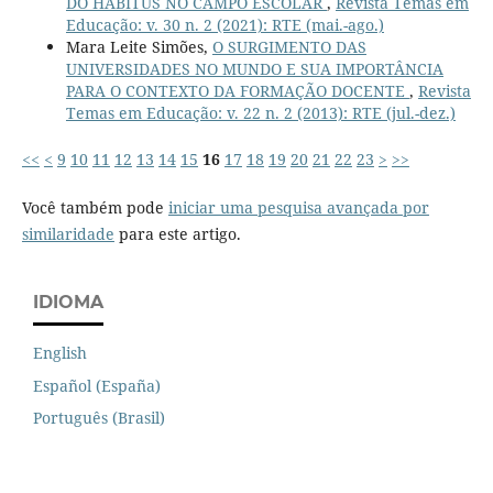
DO HABITUS NO CAMPO ESCOLAR
,
Revista Temas em
Educação: v. 30 n. 2 (2021): RTE (mai.-ago.)
Mara Leite Simões,
O SURGIMENTO DAS
UNIVERSIDADES NO MUNDO E SUA IMPORTÂNCIA
PARA O CONTEXTO DA FORMAÇÃO DOCENTE
,
Revista
Temas em Educação: v. 22 n. 2 (2013): RTE (jul.-dez.)
<<
<
9
10
11
12
13
14
15
16
17
18
19
20
21
22
23
>
>>
Você também pode
iniciar uma pesquisa avançada por
similaridade
para este artigo.
IDIOMA
English
Español (España)
Português (Brasil)