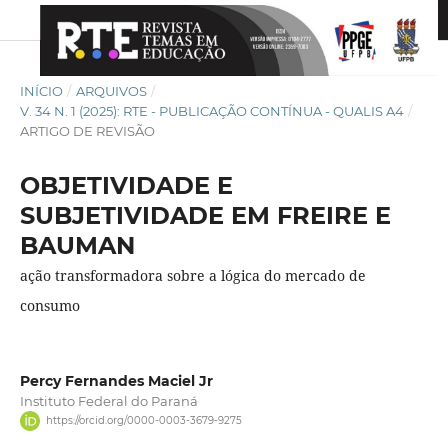
INÍCIO
/
ARQUIVOS
/
V. 34 N. 1 (2025): RTE - PUBLICAÇÃO CONTÍNUA - QUALIS A4
/
ARTIGO DE REVISÃO
OBJETIVIDADE E
SUBJETIVIDADE EM FREIRE E
BAUMAN
ação transformadora sobre a lógica do mercado de
consumo
Percy Fernandes Maciel Jr
Instituto Federal do Paraná
https://orcid.org/0000-0003-3679-9275