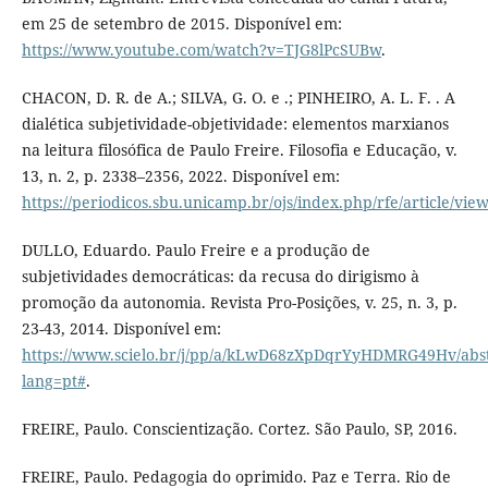
em 25 de setembro de 2015. Disponível em:
https://www.youtube.com/watch?v=TJG8lPcSUBw
.
CHACON, D. R. de A.; SILVA, G. O. e .; PINHEIRO, A. L. F. . A
dialética subjetividade-objetividade: elementos marxianos
na leitura filosófica de Paulo Freire. Filosofia e Educação, v.
13, n. 2, p. 2338–2356, 2022. Disponível em:
https://periodicos.sbu.unicamp.br/ojs/index.php/rfe/article/vie
DULLO, Eduardo. Paulo Freire e a produção de
subjetividades democráticas: da recusa do dirigismo à
promoção da autonomia. Revista Pro-Posições, v. 25, n. 3, p.
23-43, 2014. Disponível em:
https://www.scielo.br/j/pp/a/kLwD68zXpDqrYyHDMRG49Hv/abst
lang=pt#
.
FREIRE, Paulo. Conscientização. Cortez. São Paulo, SP, 2016.
FREIRE, Paulo. Pedagogia do oprimido. Paz e Terra. Rio de