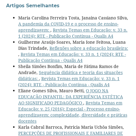
Artigos Semelhantes
Maria Carolina Ferreira Tosta, Janaina Cassiano Silva,
A pandemia da COVID-19 e o processo de ensino-
aprendizagem:
,
Revista Temas em Educação: v. 33 n.
1 (2024): RTE - Publicação Contínua - Qualis A4
Guilherme Araújo Soares, Maria Ione Feitosa, Luana
Dias Trindade,
Reflexões sobre a educação brasileira:
,
Revista Temas em Educação: v. 33 n. 1 (2024): RTE -
Publicação Contínua - Qualis A4
Sheila Simões Bonfim, Maria de Fátima Ramos de
Andrade,
Sequência didática e teoria das situações
didáticas:
,
Revista Temas em Educação: v. 33 n. 1
(2024): RTE - Publicação Contínua - Qualis A4
Eliane Gomes Silva, Mauro Betti,
O JOGO NA
EDUCAÇÃO INFANTIL: DA EXPERIÊNCIA ESTÉTICA
AO SIGNIFICADO PEDAGÓGICO
,
Revista Temas em
Educação: v. 25 (2016): Especial - Processo ensino-
aprendizagem: complexidade, diversidade e práticas
docentes
Karla Cabral Barroca, Patricia Maria Uchôa Simões,
PERCEPÇÕES DE PROFISSIONAIS E FAMILIARES DE