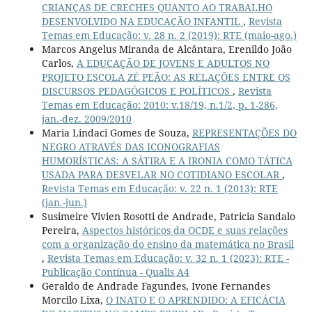
CRIANÇAS DE CRECHES QUANTO AO TRABALHO
DESENVOLVIDO NA EDUCAÇÃO INFANTIL
,
Revista
Temas em Educação: v. 28 n. 2 (2019): RTE (maio-ago.)
Marcos Angelus Miranda de Alcântara, Erenildo João
Carlos,
A EDUCAÇÃO DE JOVENS E ADULTOS NO
PROJETO ESCOLA ZÉ PEÃO: AS RELAÇÕES ENTRE OS
DISCURSOS PEDAGÓGICOS E POLÍTICOS
,
Revista
Temas em Educação: 2010: v.18/19, n.1/2, p. 1-286,
jan.-dez. 2009/2010
Maria Lindaci Gomes de Souza,
REPRESENTAÇÕES DO
NEGRO ATRAVÉS DAS ICONOGRAFIAS
HUMORÍSTICAS: A SÁTIRA E A IRONIA COMO TÁTICA
USADA PARA DESVELAR NO COTIDIANO ESCOLAR
,
Revista Temas em Educação: v. 22 n. 1 (2013): RTE
(jan.-jun.)
Susimeire Vivien Rosotti de Andrade, Patricia Sandalo
Pereira,
Aspectos históricos da OCDE e suas relações
com a organização do ensino da matemática no Brasil
,
Revista Temas em Educação: v. 32 n. 1 (2023): RTE -
Publicação Contínua - Qualis A4
Geraldo de Andrade Fagundes, Ivone Fernandes
Morcilo Lixa,
O INATO E O APRENDIDO: A EFICÁCIA