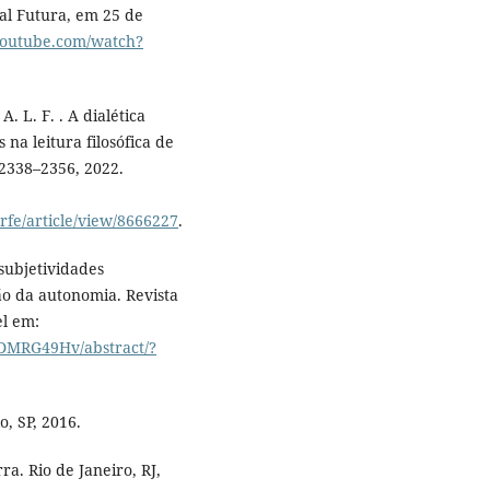
al Futura, em 25 de
youtube.com/watch?
. L. F. . A dialética
na leitura filosófica de
. 2338–2356, 2022.
rfe/article/view/8666227
.
subjetividades
o da autonomia. Revista
el em:
HDMRG49Hv/abstract/?
o, SP, 2016.
a. Rio de Janeiro, RJ,