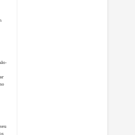
m
não-
car
omo
 seu
os