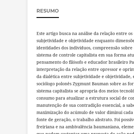
RESUMO
Este artigo busca na análise da relação entre os
subjetividade e objetividade enquanto dimensões
identidades dos indivíduos, compreensão sobre 
sistema de controle capitalista em sua forma at
pensamento do filósofo e educador brasileiro Pa
interpretação da relação entre opressor e opri
da dialética entre subjetividade e objetividade
sociólogo polonês Zygmunt Bauman sobre as for
sistema capitalista se apropria dos meios tecno
consumo para atualizar a estrutura social de co
manutenção de sua contradição essencial, a sab
maximização do acúmulo de valor diminui cada 
fonte de geração, o trabalho abstrato. Foi possíve
freiriana e na ambivalência baumaniana, elemen
que podem sustentar uma proposta de ação ped