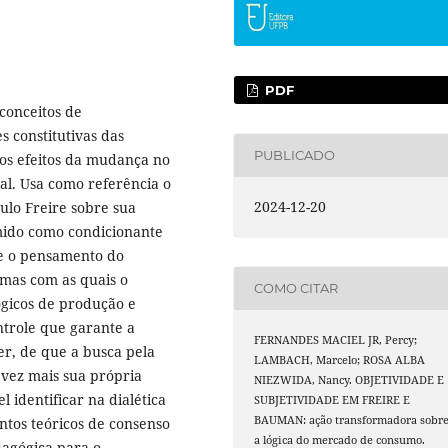
PDF
 conceitos de
 constitutivas das
PUBLICADO
os efeitos da mudança no
ual. Usa como referência o
2024-12-20
ulo Freire sobre sua
mido como condicionante
, e o pensamento do
mas com as quais o
COMO CITAR
lógicos de produção e
ntrole que garante a
FERNANDES MACIEL JR, Percy;
er, de que a busca pela
LAMBACH, Marcelo; ROSA ALBA
vez mais sua própria
NIEZWIDA, Nancy. OBJETIVIDADE E
l identificar na dialética
SUBJETIVIDADE EM FREIRE E
BAUMAN: ação transformadora sobr
tos teóricos de consenso
a lógica do mercado de consumo.
agógica para o