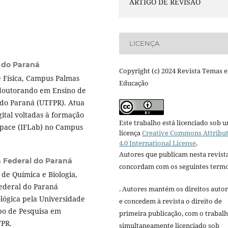
ARTIGO DE REVISÃO
LICENÇA
l do Paraná
Copyright (c) 2024 Revista Temas 
e Física, Campus Palmas
Educação
e doutorando em Ensino de
 do Paraná (UTFPR). Atua
gital voltadas à formação
Este trabalho está licenciado sob 
space (IFLab) no Campus
licença
Creative Commons Attribu
4.0 International License
.
Autores que publicam nesta revist
a Federal do Paraná
concordam com os seguintes termo
e Química e Biologia,
ederal do Paraná
. Autores mantém os direitos autor
lógica pela Universidade
e concedem à revista o direito de
po de Pesquisa em
primeira publicação, com o trabal
FPR.
simultaneamente licenciado sob