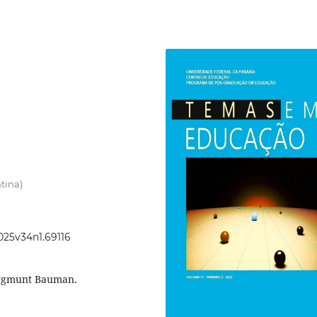
tina)
2025v34n1.69116
 Zygmunt Bauman.