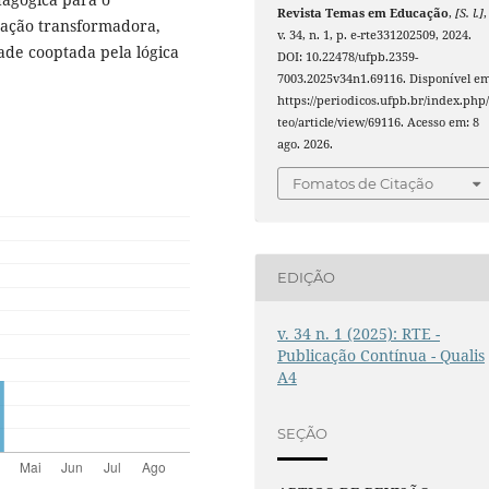
Revista Temas em Educação
,
[S. l.]
,
à ação transformadora,
v. 34, n. 1, p. e-rte331202509, 2024.
ade cooptada pela lógica
DOI: 10.22478/ufpb.2359-
7003.2025v34n1.69116. Disponível em
https://periodicos.ufpb.br/index.php/
teo/article/view/69116. Acesso em: 8
ago. 2026.
Fomatos de Citação
EDIÇÃO
v. 34 n. 1 (2025): RTE -
Publicação Contínua - Qualis
A4
SEÇÃO