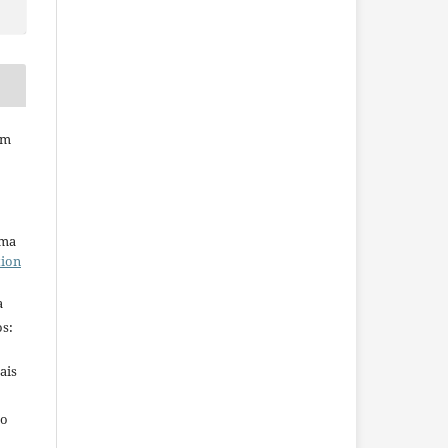
em
uma
tion
a
s:
ais
ho