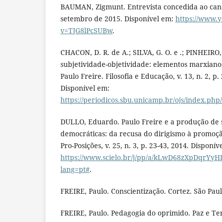
BAUMAN, Zigmunt. Entrevista concedida ao can
setembro de 2015. Disponível em:
https://www.
v=TJG8lPcSUBw
.
CHACON, D. R. de A.; SILVA, G. O. e .; PINHEIRO, A
subjetividade-objetividade: elementos marxianos 
Paulo Freire. Filosofia e Educação, v. 13, n. 2, p
Disponível em:
https://periodicos.sbu.unicamp.br/ojs/index.php/
DULLO, Eduardo. Paulo Freire e a produção de 
democráticas: da recusa do dirigismo à promoçã
Pro-Posições, v. 25, n. 3, p. 23-43, 2014. Disponív
https://www.scielo.br/j/pp/a/kLwD68zXpDqrYy
lang=pt#
.
FREIRE, Paulo. Conscientização. Cortez. São Paul
FREIRE, Paulo. Pedagogia do oprimido. Paz e Terr