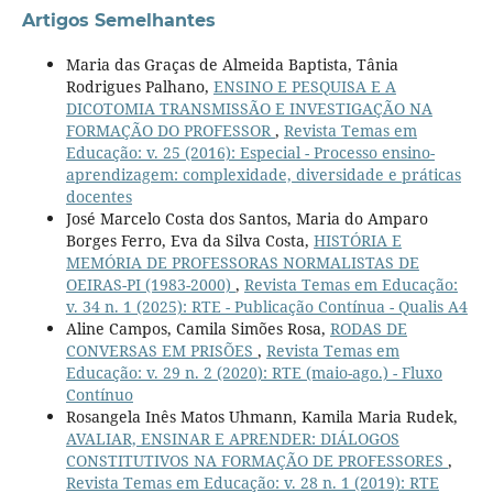
Artigos Semelhantes
Maria das Graças de Almeida Baptista, Tânia
Rodrigues Palhano,
ENSINO E PESQUISA E A
DICOTOMIA TRANSMISSÃO E INVESTIGAÇÃO NA
FORMAÇÃO DO PROFESSOR
,
Revista Temas em
Educação: v. 25 (2016): Especial - Processo ensino-
aprendizagem: complexidade, diversidade e práticas
docentes
José Marcelo Costa dos Santos, Maria do Amparo
Borges Ferro, Eva da Silva Costa,
HISTÓRIA E
MEMÓRIA DE PROFESSORAS NORMALISTAS DE
OEIRAS-PI (1983-2000)
,
Revista Temas em Educação:
v. 34 n. 1 (2025): RTE - Publicação Contínua - Qualis A4
Aline Campos, Camila Simões Rosa,
RODAS DE
CONVERSAS EM PRISÕES
,
Revista Temas em
Educação: v. 29 n. 2 (2020): RTE (maio-ago.) - Fluxo
Contínuo
Rosangela Inês Matos Uhmann, Kamila Maria Rudek,
AVALIAR, ENSINAR E APRENDER: DIÁLOGOS
CONSTITUTIVOS NA FORMAÇÃO DE PROFESSORES
,
Revista Temas em Educação: v. 28 n. 1 (2019): RTE