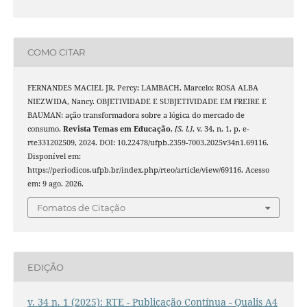
COMO CITAR
FERNANDES MACIEL JR, Percy; LAMBACH, Marcelo; ROSA ALBA
NIEZWIDA, Nancy. OBJETIVIDADE E SUBJETIVIDADE EM FREIRE E
BAUMAN: ação transformadora sobre a lógica do mercado de
consumo.
Revista Temas em Educação
,
[S. l.]
, v. 34, n. 1, p. e-
rte331202509, 2024. DOI: 10.22478/ufpb.2359-7003.2025v34n1.69116.
Disponível em:
https://periodicos.ufpb.br/index.php/rteo/article/view/69116. Acesso
em: 9 ago. 2026.
Fomatos de Citação
EDIÇÃO
v. 34 n. 1 (2025): RTE - Publicação Contínua - Qualis A4