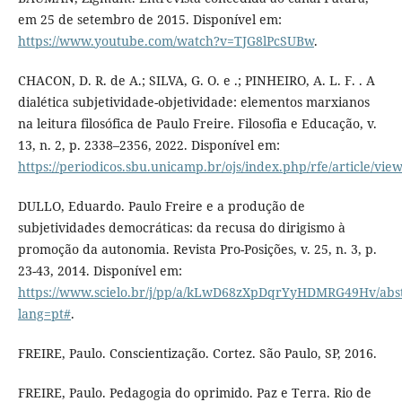
em 25 de setembro de 2015. Disponível em:
https://www.youtube.com/watch?v=TJG8lPcSUBw
.
CHACON, D. R. de A.; SILVA, G. O. e .; PINHEIRO, A. L. F. . A
dialética subjetividade-objetividade: elementos marxianos
na leitura filosófica de Paulo Freire. Filosofia e Educação, v.
13, n. 2, p. 2338–2356, 2022. Disponível em:
https://periodicos.sbu.unicamp.br/ojs/index.php/rfe/article/vie
DULLO, Eduardo. Paulo Freire e a produção de
subjetividades democráticas: da recusa do dirigismo à
promoção da autonomia. Revista Pro-Posições, v. 25, n. 3, p.
23-43, 2014. Disponível em:
https://www.scielo.br/j/pp/a/kLwD68zXpDqrYyHDMRG49Hv/abst
lang=pt#
.
FREIRE, Paulo. Conscientização. Cortez. São Paulo, SP, 2016.
FREIRE, Paulo. Pedagogia do oprimido. Paz e Terra. Rio de