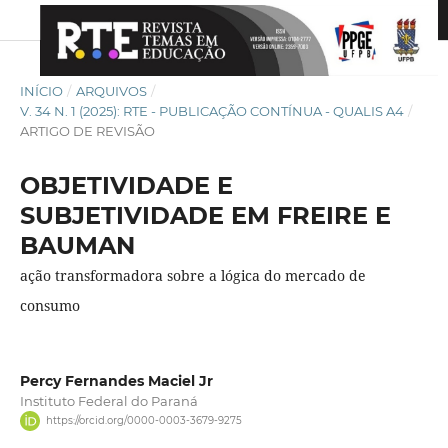
INÍCIO
/
ARQUIVOS
/
V. 34 N. 1 (2025): RTE - PUBLICAÇÃO CONTÍNUA - QUALIS A4
/
ARTIGO DE REVISÃO
OBJETIVIDADE E
SUBJETIVIDADE EM FREIRE E
BAUMAN
ação transformadora sobre a lógica do mercado de
consumo
Percy Fernandes Maciel Jr
Instituto Federal do Paraná
https://orcid.org/0000-0003-3679-9275