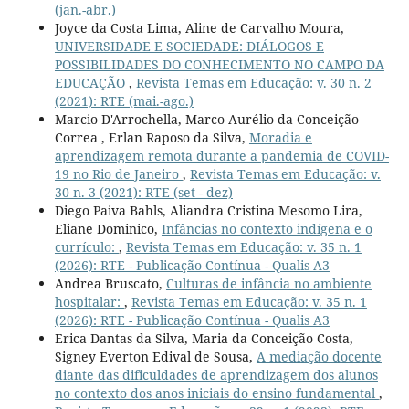
(jan.-abr.)
Joyce da Costa Lima, Aline de Carvalho Moura,
UNIVERSIDADE E SOCIEDADE: DIÁLOGOS E
POSSIBILIDADES DO CONHECIMENTO NO CAMPO DA
EDUCAÇÃO
,
Revista Temas em Educação: v. 30 n. 2
(2021): RTE (mai.-ago.)
Marcio D'Arrochella, Marco Aurélio da Conceição
Correa , Erlan Raposo da Silva,
Moradia e
aprendizagem remota durante a pandemia de COVID-
19 no Rio de Janeiro
,
Revista Temas em Educação: v.
30 n. 3 (2021): RTE (set - dez)
Diego Paiva Bahls, Aliandra Cristina Mesomo Lira,
Eliane Dominico,
Infâncias no contexto indígena e o
currículo:
,
Revista Temas em Educação: v. 35 n. 1
(2026): RTE - Publicação Contínua - Qualis A3
Andrea Bruscato,
Culturas de infância no ambiente
hospitalar:
,
Revista Temas em Educação: v. 35 n. 1
(2026): RTE - Publicação Contínua - Qualis A3
Erica Dantas da Silva, Maria da Conceição Costa,
Signey Everton Edival de Sousa,
A mediação docente
diante das dificuldades de aprendizagem dos alunos
no contexto dos anos iniciais do ensino fundamental
,