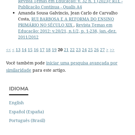
Revista Temas em Educação: v. 32 n. 1 (2023): RTE -
Publicação Contínua - Qualis A4
Amanda Sousa Galvíncio, Jean Carlo de Carvalho
Costa,
RUI BARBOSA E A REFORMA DO ENSINO
PRIMÁRIO NO SÉCULO XIX
,
Revista Temas em
Educação: 2012: v.20/21, n.1/2, p. 1-238, jan.-dez.
2011/2012
<<
<
13
14
15
16
17
18
19
20
21
22
23
24
25
26
27
>
>>
Você também pode
iniciar uma pesquisa avançada por
similaridade
para este artigo.
IDIOMA
English
Español (España)
Português (Brasil)