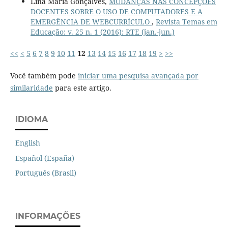
Lina Maria Gonçalves,
MUDANÇAS NAS CONCEPÇÕES
DOCENTES SOBRE O USO DE COMPUTADORES E A
EMERGÊNCIA DE WEBCURRÍCULO
,
Revista Temas em
Educação: v. 25 n. 1 (2016): RTE (jan.-jun.)
<<
<
5
6
7
8
9
10
11
12
13
14
15
16
17
18
19
>
>>
Você também pode
iniciar uma pesquisa avançada por
similaridade
para este artigo.
IDIOMA
English
Español (España)
Português (Brasil)
INFORMAÇÕES