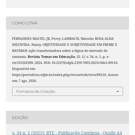
COMO CITAR
FERNANDES MACIEL JR, Percy; LAMBACH, Marcelo; ROSA ALBA
NIEZWIDA, Nancy. OBJETIVIDADE E SUBJETIVIDADE EM FREIRE E
BAUMAN: ação transformadora sobre a lógica do mercado de
consumo.
Revista Temas em Educação
,
[S. l.]
, v. 34, n. 1, p. e-
rte331202509, 2024. DOI: 10.22478/ufpb.2359-7003.2025v34n1.69116.
Disponível em:
https://periodicos.ufpb.br/index.php/rteo/article/view/69116. Acesso
em: 7 ago. 2026.
Fomatos de Citação
EDIÇÃO
v. 34 n. 1 (2025): RTE - Publicação Contínua - Qualis A4