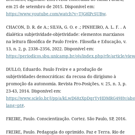
em 25 de setembro de 2015. Disponível em:
https://www.youtube.com/watch?v=TJG8lPcSUBw
.
CHACON, D. R. de A.; SILVA, G. O. e .; PINHEIRO, A. L. F. . A
dialética subjetividade-objetividade: elementos marxianos
na leitura filosófica de Paulo Freire. Filosofia e Educação, v.
13, n. 2, p. 2338–2356, 2022. Disponível em:
https://periodicos.sbu.unicamp.br/ojs/index.php/rfe/article/vie
DULLO, Eduardo. Paulo Freire e a produção de
subjetividades democráticas: da recusa do dirigismo à
promoção da autonomia. Revista Pro-Posições, v. 25, n. 3, p.
23-43, 2014. Disponível em:
https://www.scielo.br/j/pp/a/kLwD68zXpDqrYyHDMRG49Hv/abst
lang=pt#
.
FREIRE, Paulo. Conscientização. Cortez. São Paulo, SP, 2016.
FREIRE, Paulo. Pedagogia do oprimido. Paz e Terra. Rio de