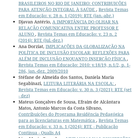
BRASILEIROS NO RIO DE JANEIRO: CONTRIBUIÇÕES
PARA ATENÇÃO INTEGRAL À SAÚDE
,
Revista Temas
em Educação: v. 28 n. 1 (2019): RTE (jan.-abr.)
Djavan Antério,
A IMPORTÂNCIA DO OLHAR NA
RELAÇÃO COMUNICATIVA ENTRE PROFESSOR E
ALUNO
,
Revista Temas em Educação: v. 23 n. 2
(2014): RTE (jul.-dez.)
Ana Dorziat,
IMPLICAÇÕES DA GLOBALIZAÇÃO NA
POLÍTICA DE INCLUSÃO ESCOLAR: REFLEXÕES PARA
ALÉM DE INCLUSÃO ENQUANTO INSERÇÃO FÍSICA
,
Revista Temas em Educação: 2010: v.18/19, n.1/2, p. 1-
286, jan.-dez. 2009/2010
Stéfane de Almeida dos Santos, Daniela Maria
Segabinazi,
LEITURA LITERÁRIA NA ESCOLA:
,
Revista Temas em Educação: v. 30 n. 3 (2021): RTE (set
- dez)
Mateus Gonçalves de Sousa, Efraim de Alcântara
Matos, Antonio Marcos da Costa Silvano,
Contribuições do Programa Residência Pedagógica
para as licenciaturas em Matemática
,
Revista Temas
em Educação: v. 33 n. 1 (2024): RTE - Publicação
Contínua - Qualis A4