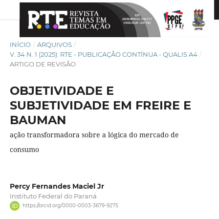
INÍCIO
/
ARQUIVOS
/
V. 34 N. 1 (2025): RTE - PUBLICAÇÃO CONTÍNUA - QUALIS A4
/
ARTIGO DE REVISÃO
OBJETIVIDADE E
SUBJETIVIDADE EM FREIRE E
BAUMAN
ação transformadora sobre a lógica do mercado de
consumo
Percy Fernandes Maciel Jr
Instituto Federal do Paraná
https://orcid.org/0000-0003-3679-9275