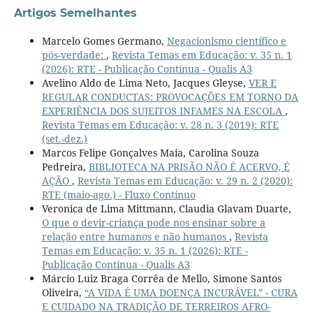
Artigos Semelhantes
Marcelo Gomes Germano,
Negacionismo científico e
pós-verdade:
,
Revista Temas em Educação: v. 35 n. 1
(2026): RTE - Publicação Contínua - Qualis A3
Avelino Aldo de Lima Neto, Jacques Gleyse,
VER E
REGULAR CONDUCTAS: PROVOCAÇÕES EM TORNO DA
EXPERIÊNCIA DOS SUJEITOS INFAMES NA ESCOLA
,
Revista Temas em Educação: v. 28 n. 3 (2019): RTE
(set.-dez.)
Marcos Felipe Gonçalves Maia, Carolina Souza
Pedreira,
BIBLIOTECA NA PRISÃO NÃO É ACERVO, É
AÇÃO
,
Revista Temas em Educação: v. 29 n. 2 (2020):
RTE (maio-ago.) - Fluxo Contínuo
Veronica de Lima Mittmann, Claudia Glavam Duarte,
O que o devir-criança pode nos ensinar sobre a
relação entre humanos e não humanos
,
Revista
Temas em Educação: v. 35 n. 1 (2026): RTE -
Publicação Contínua - Qualis A3
Márcio Luiz Braga Corrêa de Mello, Simone Santos
Oliveira,
“A VIDA É UMA DOENÇA INCURÁVEL” - CURA
E CUIDADO NA TRADIÇÃO DE TERREIROS AFRO-