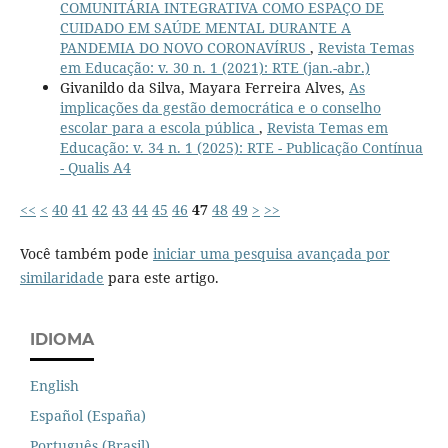
COMUNITÁRIA INTEGRATIVA COMO ESPAÇO DE
CUIDADO EM SAÚDE MENTAL DURANTE A
PANDEMIA DO NOVO CORONAVÍRUS
,
Revista Temas
em Educação: v. 30 n. 1 (2021): RTE (jan.-abr.)
Givanildo da Silva, Mayara Ferreira Alves,
As
implicações da gestão democrática e o conselho
escolar para a escola pública
,
Revista Temas em
Educação: v. 34 n. 1 (2025): RTE - Publicação Contínua
- Qualis A4
<<
<
40
41
42
43
44
45
46
47
48
49
>
>>
Você também pode
iniciar uma pesquisa avançada por
similaridade
para este artigo.
IDIOMA
English
Español (España)
Português (Brasil)