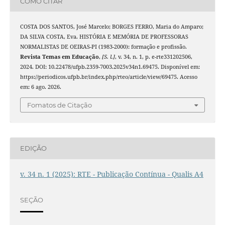
COMO CITAR
COSTA DOS SANTOS, José Marcelo; BORGES FERRO, Maria do Amparo;
DA SILVA COSTA, Eva. HISTÓRIA E MEMÓRIA DE PROFESSORAS
NORMALISTAS DE OEIRAS-PI (1983-2000): formação e profissão.
Revista Temas em Educação
,
[S. l.]
, v. 34, n. 1, p. e-rte331202506,
2024. DOI: 10.22478/ufpb.2359-7003.2025v34n1.69475. Disponível em:
https://periodicos.ufpb.br/index.php/rteo/article/view/69475. Acesso
em: 6 ago. 2026.
Fomatos de Citação
EDIÇÃO
v. 34 n. 1 (2025): RTE - Publicação Contínua - Qualis A4
SEÇÃO