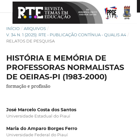
INÍCIO
/
ARQUIVOS
/
V. 34 N. 1 (2025): RTE - PUBLICAÇÃO CONTÍNUA - QUALIS A4
/
RELATOS DE PESQUISA
HISTÓRIA E MEMÓRIA DE
PROFESSORAS NORMALISTAS
DE OEIRAS-PI (1983-2000)
formação e profissão
José Marcelo Costa dos Santos
Universidade Estadual do Piauí
Maria do Amparo Borges Ferro
Universidade Federal do Piauí