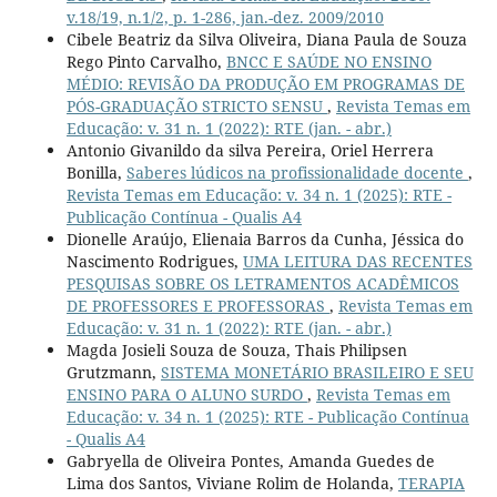
v.18/19, n.1/2, p. 1-286, jan.-dez. 2009/2010
Cibele Beatriz da Silva Oliveira, Diana Paula de Souza
Rego Pinto Carvalho,
BNCC E SAÚDE NO ENSINO
MÉDIO: REVISÃO DA PRODUÇÃO EM PROGRAMAS DE
PÓS-GRADUAÇÃO STRICTO SENSU
,
Revista Temas em
Educação: v. 31 n. 1 (2022): RTE (jan. - abr.)
Antonio Givanildo da silva Pereira, Oriel Herrera
Bonilla,
Saberes lúdicos na profissionalidade docente
,
Revista Temas em Educação: v. 34 n. 1 (2025): RTE -
Publicação Contínua - Qualis A4
Dionelle Araújo, Elienaia Barros da Cunha, Jéssica do
Nascimento Rodrigues,
UMA LEITURA DAS RECENTES
PESQUISAS SOBRE OS LETRAMENTOS ACADÊMICOS
DE PROFESSORES E PROFESSORAS
,
Revista Temas em
Educação: v. 31 n. 1 (2022): RTE (jan. - abr.)
Magda Josieli Souza de Souza, Thais Philipsen
Grutzmann,
SISTEMA MONETÁRIO BRASILEIRO E SEU
ENSINO PARA O ALUNO SURDO
,
Revista Temas em
Educação: v. 34 n. 1 (2025): RTE - Publicação Contínua
- Qualis A4
Gabryella de Oliveira Pontes, Amanda Guedes de
Lima dos Santos, Viviane Rolim de Holanda,
TERAPIA