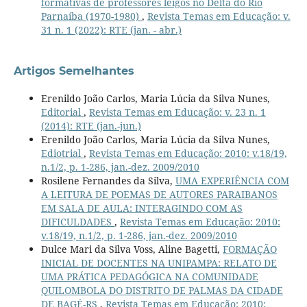
formativas de professores leigos no Delta do Rio
Parnaíba (1970-1980)
,
Revista Temas em Educação: v.
31 n. 1 (2022): RTE (jan. - abr.)
Artigos Semelhantes
Erenildo João Carlos, Maria Lúcia da Silva Nunes,
Editorial
,
Revista Temas em Educação: v. 23 n. 1
(2014): RTE (jan.-jun.)
Erenildo João Carlos, Maria Lúcia da Silva Nunes,
Ediotrial
,
Revista Temas em Educação: 2010: v.18/19,
n.1/2, p. 1-286, jan.-dez. 2009/2010
Rosilene Fernandes da Silva,
UMA EXPERIÊNCIA COM
A LEITURA DE POEMAS DE AUTORES PARAIBANOS
EM SALA DE AULA: INTERAGINDO COM AS
DIFICULDADES
,
Revista Temas em Educação: 2010:
v.18/19, n.1/2, p. 1-286, jan.-dez. 2009/2010
Dulce Mari da Silva Voss, Aline Bagetti,
FORMAÇÃO
INICIAL DE DOCENTES NA UNIPAMPA: RELATO DE
UMA PRÁTICA PEDAGÓGICA NA COMUNIDADE
QUILOMBOLA DO DISTRITO DE PALMAS DA CIDADE
DE BAGÉ-RS
,
Revista Temas em Educação: 2010: