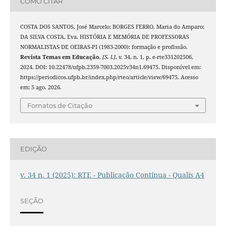
COMO CITAR
COSTA DOS SANTOS, José Marcelo; BORGES FERRO, Maria do Amparo;
DA SILVA COSTA, Eva. HISTÓRIA E MEMÓRIA DE PROFESSORAS
NORMALISTAS DE OEIRAS-PI (1983-2000): formação e profissão.
Revista Temas em Educação
,
[S. l.]
, v. 34, n. 1, p. e-rte331202506,
2024. DOI: 10.22478/ufpb.2359-7003.2025v34n1.69475. Disponível em:
https://periodicos.ufpb.br/index.php/rteo/article/view/69475. Acesso
em: 5 ago. 2026.
Fomatos de Citação
EDIÇÃO
v. 34 n. 1 (2025): RTE - Publicação Contínua - Qualis A4
SEÇÃO