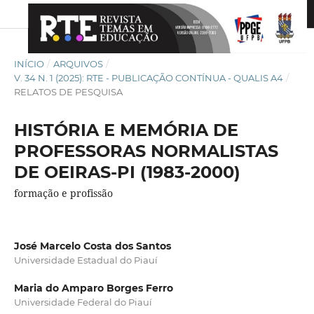
INÍCIO
/
ARQUIVOS
/
V. 34 N. 1 (2025): RTE - PUBLICAÇÃO CONTÍNUA - QUALIS A4
/
RELATOS DE PESQUISA
HISTÓRIA E MEMÓRIA DE
PROFESSORAS NORMALISTAS
DE OEIRAS-PI (1983-2000)
formação e profissão
José Marcelo Costa dos Santos
Universidade Estadual do Piauí
Maria do Amparo Borges Ferro
Universidade Federal do Piauí