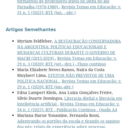
formativas de professores leigos no Delta do Rio
Parnaíba (1970-1980)
,
Revista Temas em Educação: v.
31 n. 1 (2022): RTE (jan. - abr.)
Artigos Semelhantes
Myriam Feldfeber,
A RESTAURAÇÃO CONSERVADORA
NA ARGENTINA: POLÍTICAS EDUCACIONAIS E
MUDANÇAS CULTURAIS DURANTE O GOVERNO DE
MACRI (2015-2019)
,
Revista Temas em Educação: v.
29 n. 3 (2020): RTE (set.- dez.) - Fluxo contínuo
Maria Elizabete Neves Ramos, Naira da Costa
Muylaert Lima,
EFEITOS NÃO PREVISTOS DE UMA
POLÍTICA NACIONAL
,
Revista Temas em Educação: v.
29 n. 1 (2020): RTE (jan.-abr.)
Edna Lampert Klein, Ana Luiza Gonçalves Freire,
Silvio Duarte Domingos,
Literacia digital e literacia em
inteligência artificial
,
Revista Temas em Educação: v.
34 n. 1 (2025): RTE - Publicação Contínua - Qualis A4
Mariana Harue Yonamine, Fernanda Rossi,
Adentrando os portões da escola e tirando os sapatos
dos pés: relato de experiência sobre processo