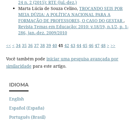
24 n. 2 (2015): RTE (jul.-dez.)
Marta Lúcia de Souza Celino,
TROCANDO SEIS POR
MEIA DÚZIA: A POLÍTICA NACIONAL PARA A
FORMAÇÃO DE PROFESSORES, O CASO DO GESTAR
,
Revista Temas em Educação: 2010: v.18/19, n.1/2, p. 1-
286, jan.-dez. 2009/2010
<<
<
34
35
36
37
38
39
40
41
42
43
44
45
46
47
48
>
>>
Você também pode
iniciar uma pesquisa avançada por
similaridade
para este artigo.
IDIOMA
English
Español (España)
Português (Brasil)