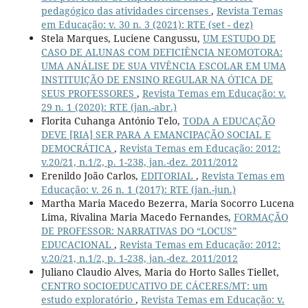
pedagógico das atividades circenses
,
Revista Temas
em Educação: v. 30 n. 3 (2021): RTE (set - dez)
Stela Marques, Luciene Cangussu,
UM ESTUDO DE
CASO DE ALUNAS COM DEFICIÊNCIA NEOMOTORA:
UMA ANÁLISE DE SUA VIVÊNCIA ESCOLAR EM UMA
INSTITUIÇÃO DE ENSINO REGULAR NA ÓTICA DE
SEUS PROFESSORES
,
Revista Temas em Educação: v.
29 n. 1 (2020): RTE (jan.-abr.)
Florita Cuhanga António Telo,
TODA A EDUCAÇÃO
DEVE [RIA] SER PARA A EMANCIPAÇÃO SOCIAL E
DEMOCRÁTICA
,
Revista Temas em Educação: 2012:
v.20/21, n.1/2, p. 1-238, jan.-dez. 2011/2012
Erenildo João Carlos,
EDITORIAL
,
Revista Temas em
Educação: v. 26 n. 1 (2017): RTE (jan.-jun.)
Martha Maria Macedo Bezerra, Maria Socorro Lucena
Lima, Rivalina Maria Macedo Fernandes,
FORMAÇÃO
DE PROFESSOR: NARRATIVAS DO “LOCUS”
EDUCACIONAL
,
Revista Temas em Educação: 2012:
v.20/21, n.1/2, p. 1-238, jan.-dez. 2011/2012
Juliano Claudio Alves, Maria do Horto Salles Tiellet,
CENTRO SOCIOEDUCATIVO DE CÁCERES/MT: um
estudo exploratório
,
Revista Temas em Educação: v.