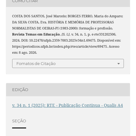
COMO CITAR
COSTA DOS SANTOS, José Marcelo; BORGES FERRO, Maria do Amparo;
DA SILVA COSTA, Eva. HISTÓRIA E MEMÓRIA DE PROFESSORAS
NORMALISTAS DE OEIRAS-PI (1983-2000): formação e profissão.
Revista Temas em Educação
,
[S. l.]
, v. 34, n. 1, p. e-rte331202506,
2024. DOI: 10.22478/ufpb.2359-7003.2025v34n1.69475. Disponível em:
https://periodicos.ufpb.br/index.php/rteo/article/view/69475. Acesso
em: 8 ago. 2026.
Fomatos de Citação
EDIÇÃO
v. 34 n. 1 (2025): RTE - Publicação Contínua - Qualis A4
SEÇÃO