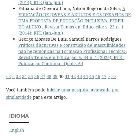
(2014): RTE (jan.-jun.)
Fabiana de Oliveira Lima, Nilson Rogério da Silva,
A
EDUCAÇÃO DE JOVENS E ADULTOS E OS DESAFIOS DE
UMA PROPOSTA DE EDUCAÇÃO INCLUSIVA: PERFIL
DO ALUNO
,
Revista Temas em Educação: v. 23 n. 1
(2014): RTE (jan.-jun.)
George Moraes De Luiz, Samuel Barros Rodrigues,
Práticas discursivas e construção de masculinidades
não-hegemônicas na Formação Profissional Técnica:
,
Revista Temas em Educação: v. 34 n. 1 (2025): RTE -
Publicação Contínua - Qualis A4
<<
<
33
34
35
36
37
38
39
40
41
42
43
44
45
46
47
>
>>
Você também pode
iniciar uma pesquisa avançada por
similaridade
para este artigo.
IDIOMA
English