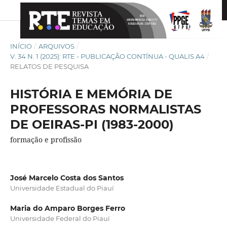
INÍCIO
/
ARQUIVOS
/
V. 34 N. 1 (2025): RTE - PUBLICAÇÃO CONTÍNUA - QUALIS A4
/
RELATOS DE PESQUISA
HISTÓRIA E MEMÓRIA DE
PROFESSORAS NORMALISTAS
DE OEIRAS-PI (1983-2000)
formação e profissão
José Marcelo Costa dos Santos
Universidade Estadual do Piauí
Maria do Amparo Borges Ferro
Universidade Federal do Piauí