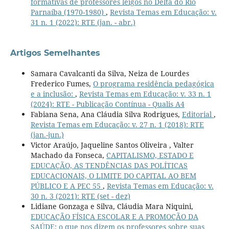
formativas de professores leigos no Delta do Rio
Parnaíba (1970-1980)
,
Revista Temas em Educação: v.
31 n. 1 (2022): RTE (jan. - abr.)
Artigos Semelhantes
Samara Cavalcanti da Silva, Neiza de Lourdes
Frederico Fumes,
O programa residência pedagógica
e a inclusão:
,
Revista Temas em Educação: v. 33 n. 1
(2024): RTE - Publicação Contínua - Qualis A4
Fabiana Sena, Ana Cláudia Silva Rodrigues,
Editorial
,
Revista Temas em Educação: v. 27 n. 1 (2018): RTE
(jan.-jun.)
Victor Araújo, Jaqueline Santos Oliveira , Valter
Machado da Fonseca,
CAPITALISMO, ESTADO E
EDUCAÇÃO, AS TENDÊNCIAS DAS POLÍTICAS
EDUCACIONAIS, O LIMITE DO CAPITAL AO BEM
PÚBLICO E A PEC 55
,
Revista Temas em Educação: v.
30 n. 3 (2021): RTE (set - dez)
Lidiane Gonzaga e Silva, Cláudia Mara Niquini,
EDUCAÇÃO FÍSICA ESCOLAR E A PROMOÇÃO DA
SAÚDE: o que nos dizem os professores sobre suas