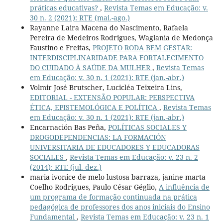
práticas educativas?
,
Revista Temas em Educação: v.
30 n. 2 (2021): RTE (mai.-ago.)
Rayanne Laira Macena do Nascimento, Rafaela
Pereira de Medeiros Rodrigues, Waglania de Medonça
Faustino e Freitas,
PROJETO RODA BEM GESTAR:
INTERDISCIPLINARIDADE PARA FORTALECIMENTO
DO CUIDADO À SAÚDE DA MULHER
,
Revista Temas
em Educação: v. 30 n. 1 (2021): RTE (jan.-abr.)
Volmir José Brutscher, Lucicléa Teixeira Lins,
EDITORIAL - EXTENSÃO POPULAR: PERSPECTIVA
ÉTICA, EPISTEMOLÓGICA E POLÍTICA
,
Revista Temas
em Educação: v. 30 n. 1 (2021): RTE (jan.-abr.)
Encarnación Bas Peña,
POLÍTICAS SOCIALES Y
DROGODEPENDENCIAS: LA FORMACIÓN
UNIVERSITARIA DE EDUCADORES Y EDUCADORAS
SOCIALES
,
Revista Temas em Educação: v. 23 n. 2
(2014): RTE (jul.-dez.)
maria ivonice de melo lustosa barraza, janine marta
Coelho Rodrigues, Paulo César Géglio,
A influência de
um programa de formação continuada na prática
pedagógica de professores dos anos iniciais do Ensino
Fundamental
,
Revista Temas em Educação: v. 23 n. 1