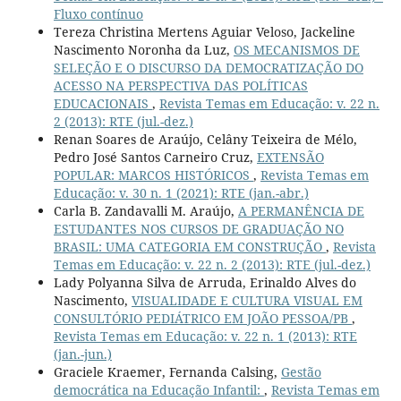
Fluxo contínuo
Tereza Christina Mertens Aguiar Veloso, Jackeline
Nascimento Noronha da Luz,
OS MECANISMOS DE
SELEÇÃO E O DISCURSO DA DEMOCRATIZAÇÃO DO
ACESSO NA PERSPECTIVA DAS POLÍTICAS
EDUCACIONAIS
,
Revista Temas em Educação: v. 22 n.
2 (2013): RTE (jul.-dez.)
Renan Soares de Araújo, Celâny Teixeira de Mélo,
Pedro José Santos Carneiro Cruz,
EXTENSÃO
POPULAR: MARCOS HISTÓRICOS
,
Revista Temas em
Educação: v. 30 n. 1 (2021): RTE (jan.-abr.)
Carla B. Zandavalli M. Araújo,
A PERMANÊNCIA DE
ESTUDANTES NOS CURSOS DE GRADUAÇÃO NO
BRASIL: UMA CATEGORIA EM CONSTRUÇÃO
,
Revista
Temas em Educação: v. 22 n. 2 (2013): RTE (jul.-dez.)
Lady Polyanna Silva de Arruda, Erinaldo Alves do
Nascimento,
VISUALIDADE E CULTURA VISUAL EM
CONSULTÓRIO PEDIÁTRICO EM JOÃO PESSOA/PB
,
Revista Temas em Educação: v. 22 n. 1 (2013): RTE
(jan.-jun.)
Graciele Kraemer, Fernanda Calsing,
Gestão
democrática na Educação Infantil:
,
Revista Temas em