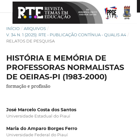
INÍCIO
/
ARQUIVOS
/
V. 34 N. 1 (2025): RTE - PUBLICAÇÃO CONTÍNUA - QUALIS A4
/
RELATOS DE PESQUISA
HISTÓRIA E MEMÓRIA DE
PROFESSORAS NORMALISTAS
DE OEIRAS-PI (1983-2000)
formação e profissão
José Marcelo Costa dos Santos
Universidade Estadual do Piauí
Maria do Amparo Borges Ferro
Universidade Federal do Piauí