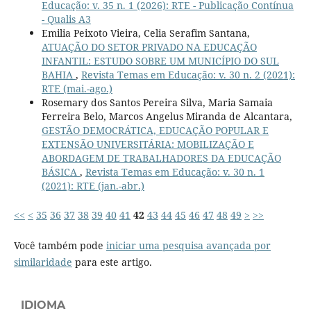
Educação: v. 35 n. 1 (2026): RTE - Publicação Contínua
- Qualis A3
Emilia Peixoto Vieira, Celia Serafim Santana,
ATUAÇÃO DO SETOR PRIVADO NA EDUCAÇÃO
INFANTIL: ESTUDO SOBRE UM MUNICÍPIO DO SUL
BAHIA
,
Revista Temas em Educação: v. 30 n. 2 (2021):
RTE (mai.-ago.)
Rosemary dos Santos Pereira Silva, Maria Samaia
Ferreira Belo, Marcos Angelus Miranda de Alcantara,
GESTÃO DEMOCRÁTICA, EDUCAÇÃO POPULAR E
EXTENSÃO UNIVERSITÁRIA: MOBILIZAÇÃO E
ABORDAGEM DE TRABALHADORES DA EDUCAÇÃO
BÁSICA
,
Revista Temas em Educação: v. 30 n. 1
(2021): RTE (jan.-abr.)
<<
<
35
36
37
38
39
40
41
42
43
44
45
46
47
48
49
>
>>
Você também pode
iniciar uma pesquisa avançada por
similaridade
para este artigo.
IDIOMA