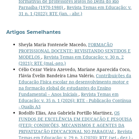
formativas de professores leigos no Delta do Rio
Parnaíba (1970-1980)
,
Revista Temas em Educação: v.
31 n. 1 (2022): RTE (jan. - abr.)
Artigos Semelhantes
Sheyla Maria Fontenele Macedo,
FORMAÇÃO
PROFISSIONAL DOCENTE: REVISITANDO SENTIDOS E
MODELOS
,
Revista Temas em Educação: v. 30 n. 2
(2021): RTE (mai.-ago.)
Célio Cezar Vieira Azevedo, Mariane Aparecida Coco,
Flávia Évelin Bandeira Lima Valério,
Contribuições da
Educação Física escolar no desenvolvimento motor e
na formação global de estudantes do Ensino
Fundamental – Anos Iniciais
,
Revista Temas em
Educação: v. 35 n. 1 (2026): RTE - Publicação Contínua
- Qualis A3
Rodolfo Elías, Ana Gabriela Portillo Martínez,
OS
FUNDOS DE EXCELÊNCIA EM EDUCAÇÃO E PESQUISA
(FEEI): CONDIÇÕES, MECANISMOS E AGENTES DA
PRIVATIZAÇÃO EDUCACIONAL NO PARAGUAI
,
Revista
Temas em Educação: v. 29 n. 3 (2020): RTE (set.- dez.) -