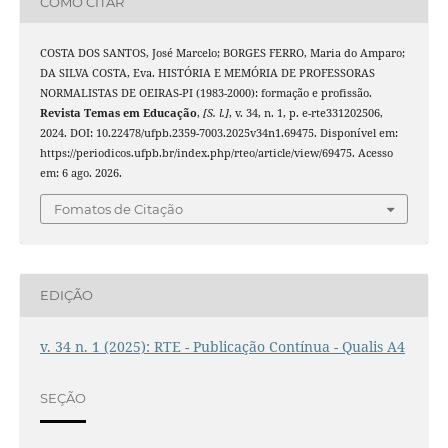
COMO CITAR
COSTA DOS SANTOS, José Marcelo; BORGES FERRO, Maria do Amparo;
DA SILVA COSTA, Eva. HISTÓRIA E MEMÓRIA DE PROFESSORAS
NORMALISTAS DE OEIRAS-PI (1983-2000): formação e profissão.
Revista Temas em Educação
,
[S. l.]
, v. 34, n. 1, p. e-rte331202506,
2024. DOI: 10.22478/ufpb.2359-7003.2025v34n1.69475. Disponível em:
https://periodicos.ufpb.br/index.php/rteo/article/view/69475. Acesso
em: 6 ago. 2026.
Fomatos de Citação
EDIÇÃO
v. 34 n. 1 (2025): RTE - Publicação Contínua - Qualis A4
SEÇÃO