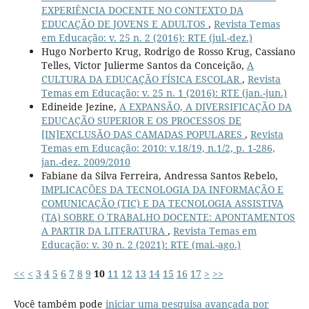
EXPERIÊNCIA DOCENTE NO CONTEXTO DA
EDUCAÇÃO DE JOVENS E ADULTOS
,
Revista Temas
em Educação: v. 25 n. 2 (2016): RTE (jul.-dez.)
Hugo Norberto Krug, Rodrigo de Rosso Krug, Cassiano
Telles, Victor Julierme Santos da Conceição,
A
CULTURA DA EDUCAÇÃO FÍSICA ESCOLAR
,
Revista
Temas em Educação: v. 25 n. 1 (2016): RTE (jan.-jun.)
Edineide Jezine,
A EXPANSÃO, A DIVERSIFICAÇÃO DA
EDUCAÇÃO SUPERIOR E OS PROCESSOS DE
[IN]EXCLUSÃO DAS CAMADAS POPULARES
,
Revista
Temas em Educação: 2010: v.18/19, n.1/2, p. 1-286,
jan.-dez. 2009/2010
Fabiane da Silva Ferreira, Andressa Santos Rebelo,
IMPLICAÇÕES DA TECNOLOGIA DA INFORMAÇÃO E
COMUNICAÇÃO (TIC) E DA TECNOLOGIA ASSISTIVA
(TA) SOBRE O TRABALHO DOCENTE: APONTAMENTOS
A PARTIR DA LITERATURA
,
Revista Temas em
Educação: v. 30 n. 2 (2021): RTE (mai.-ago.)
<<
<
3
4
5
6
7
8
9
10
11
12
13
14
15
16
17
>
>>
Você também pode
iniciar uma pesquisa avançada por