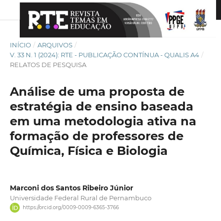
INÍCIO
/
ARQUIVOS
/
V. 33 N. 1 (2024): RTE - PUBLICAÇÃO CONTÍNUA - QUALIS A4
/
RELATOS DE PESQUISA
Análise de uma proposta de
estratégia de ensino baseada
em uma metodologia ativa na
formação de professores de
Química, Física e Biologia
Marconi dos Santos Ribeiro Júnior
Universidade Federal Rural de Pernambuco
https://orcid.org/0009-0009-6365-3766