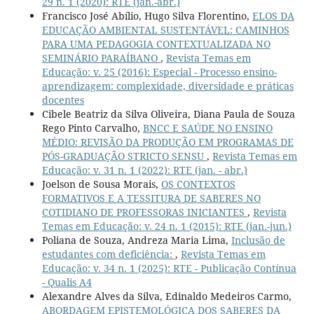
29 n. 1 (2020): RTE (jan.-abr.)
Francisco José Abílio, Hugo Silva Florentino,
ELOS DA
EDUCAÇÃO AMBIENTAL SUSTENTÁVEL: CAMINHOS
PARA UMA PEDAGOGIA CONTEXTUALIZADA NO
SEMINÁRIO PARAÍBANO
,
Revista Temas em
Educação: v. 25 (2016): Especial - Processo ensino-
aprendizagem: complexidade, diversidade e práticas
docentes
Cibele Beatriz da Silva Oliveira, Diana Paula de Souza
Rego Pinto Carvalho,
BNCC E SAÚDE NO ENSINO
MÉDIO: REVISÃO DA PRODUÇÃO EM PROGRAMAS DE
PÓS-GRADUAÇÃO STRICTO SENSU
,
Revista Temas em
Educação: v. 31 n. 1 (2022): RTE (jan. - abr.)
Joelson de Sousa Morais,
OS CONTEXTOS
FORMATIVOS E A TESSITURA DE SABERES NO
COTIDIANO DE PROFESSORAS INICIANTES
,
Revista
Temas em Educação: v. 24 n. 1 (2015): RTE (jan.-jun.)
Poliana de Souza, Andreza Maria Lima,
Inclusão de
estudantes com deficiência:
,
Revista Temas em
Educação: v. 34 n. 1 (2025): RTE - Publicação Contínua
- Qualis A4
Alexandre Alves da Silva, Edinaldo Medeiros Carmo,
ABORDAGEM EPISTEMOLÓGICA DOS SABERES DA