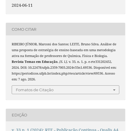
2024-06-11
COMO CITAR
RIBEIRO JÚNIOR, Marconi dos Santos; LEITE, Bruno Silva. Análise de
uma proposta de estratégia de ensino baseada em uma metodologia
ativa na formação de professores de Química, Física e Biologia.
Revista Temas em Educação
,
[S. l.]
, v. 33, n. 1, p. e-rte331202452,
2024. DOI: 10.22478/ufpb.2359-7003.2024v33n1.69536. Disponível em:
https://periodicos.ufpb.br/index.php/rteo/article/view/69536. Acesso
em: 7 ago. 2026.
Fomatos de Citação
EDIÇÃO
v. 33 n. 1 (2024): RTE - Publicação Contínua - Qualis A4