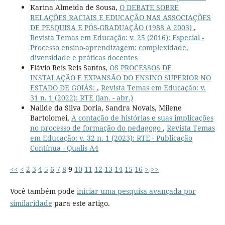
Karina Almeida de Sousa,
O DEBATE SOBRE
RELAÇÕES RACIAIS E EDUCAÇÃO NAS ASSOCIAÇÕES
DE PESQUISA E PÓS-GRADUAÇÃO (1988 A 2003)
,
Revista Temas em Educação: v. 25 (2016): Especial -
Processo ensino-aprendizagem: complexidade,
diversidade e práticas docentes
Flávio Reis Reis Santos,
OS PROCESSOS DE
INSTALAÇÃO E EXPANSÃO DO ENSINO SUPERIOR NO
ESTADO DE GOIÁS:
,
Revista Temas em Educação: v.
31 n. 1 (2022): RTE (jan. - abr.)
Nailde da Silva Doria, Sandra Novais, Milene
Bartolomei,
A contação de histórias e suas implicações
no processo de formação do pedagogo
,
Revista Temas
em Educação: v. 32 n. 1 (2023): RTE - Publicação
Contínua - Qualis A4
<<
<
2
3
4
5
6
7
8
9
10
11
12
13
14
15
16
>
>>
Você também pode
iniciar uma pesquisa avançada por
similaridade
para este artigo.