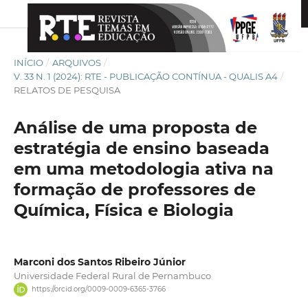
INÍCIO
/
ARQUIVOS
/
V. 33 N. 1 (2024): RTE - PUBLICAÇÃO CONTÍNUA - QUALIS A4
/
RELATOS DE PESQUISA
Análise de uma proposta de
estratégia de ensino baseada
em uma metodologia ativa na
formação de professores de
Química, Física e Biologia
Marconi dos Santos Ribeiro Júnior
Universidade Federal Rural de Pernambuco
https://orcid.org/0009-0009-6365-3766