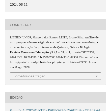
2024-06-11
COMO CITAR
RIBEIRO JÚNIOR, Marconi dos Santos; LEITE, Bruno Silva. Análise de
uma proposta de estratégia de ensino baseada em uma metodologia
ativa na formação de professores de Química, Física e Biologia.
Revista Temas em Educação
,
[S. l.]
, v. 33, n. 1, p. e-rte331202452,
2024. DOI: 10.22478/ufpb.2359-7003.2024v33n1.69536. Disponível em:
https://periodicos.ufpb.br/index.php/rteo/article/view/69536. Acesso
em: 8 ago. 2026.
Fomatos de Citação
EDIÇÃO
v. 33 n. 1 (2024): RTE - Publicação Contínua - Qualis A4