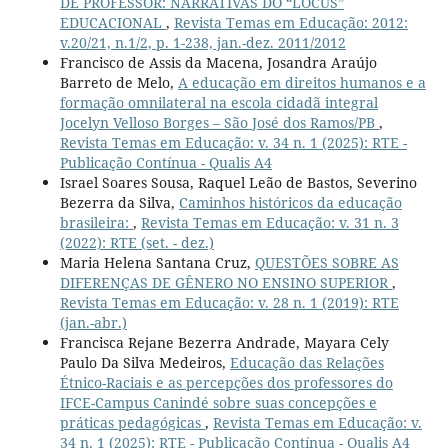
DE PROFESSOR: NARRATIVAS DO “LOCUS”
EDUCACIONAL
,
Revista Temas em Educação: 2012:
v.20/21, n.1/2, p. 1-238, jan.-dez. 2011/2012
Francisco de Assis da Macena, Josandra Araújo
Barreto de Melo,
A educação em direitos humanos e a
formação omnilateral na escola cidadã integral
Jocelyn Velloso Borges – São José dos Ramos/PB
,
Revista Temas em Educação: v. 34 n. 1 (2025): RTE -
Publicação Contínua - Qualis A4
Israel Soares Sousa, Raquel Leão de Bastos, Severino
Bezerra da Silva,
Caminhos históricos da educação
brasileira:
,
Revista Temas em Educação: v. 31 n. 3
(2022): RTE (set. - dez.)
Maria Helena Santana Cruz,
QUESTÕES SOBRE AS
DIFERENÇAS DE GÊNERO NO ENSINO SUPERIOR
,
Revista Temas em Educação: v. 28 n. 1 (2019): RTE
(jan.-abr.)
Francisca Rejane Bezerra Andrade, Mayara Cely
Paulo Da Silva Medeiros,
Educação das Relações
Étnico-Raciais e as percepções dos professores do
IFCE-Campus Canindé sobre suas concepções e
práticas pedagógicas
,
Revista Temas em Educação: v.
34 n. 1 (2025): RTE - Publicação Contínua - Qualis A4