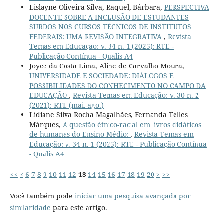
Lislayne Oliveira Silva, Raquel, Bárbara,
PERSPECTIVA
DOCENTE SOBRE A INCLUSÃO DE ESTUDANTES
SURDOS NOS CURSOS TÉCNICOS DE INSTITUTOS
FEDERAIS: UMA REVISÃO INTEGRATIVA
,
Revista
Temas em Educação: v. 34 n. 1 (2025): RTE -
Publicação Contínua - Qualis A4
Joyce da Costa Lima, Aline de Carvalho Moura,
UNIVERSIDADE E SOCIEDADE: DIÁLOGOS E
POSSIBILIDADES DO CONHECIMENTO NO CAMPO DA
EDUCAÇÃO
,
Revista Temas em Educação: v. 30 n. 2
(2021): RTE (mai.-ago.)
Lidiane Silva Rocha Magalhães, Fernanda Telles
Márques,
A questão étnico-racial em livros didáticos
de humanas do Ensino Médio:
,
Revista Temas em
Educação: v. 34 n. 1 (2025): RTE - Publicação Contínua
- Qualis A4
<<
<
6
7
8
9
10
11
12
13
14
15
16
17
18
19
20
>
>>
Você também pode
iniciar uma pesquisa avançada por
similaridade
para este artigo.