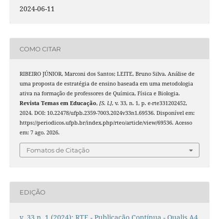
2024-06-11
COMO CITAR
RIBEIRO JÚNIOR, Marconi dos Santos; LEITE, Bruno Silva. Análise de
uma proposta de estratégia de ensino baseada em uma metodologia
ativa na formação de professores de Química, Física e Biologia.
Revista Temas em Educação
,
[S. l.]
, v. 33, n. 1, p. e-rte331202452,
2024. DOI: 10.22478/ufpb.2359-7003.2024v33n1.69536. Disponível em:
https://periodicos.ufpb.br/index.php/rteo/article/view/69536. Acesso
em: 7 ago. 2026.
Fomatos de Citação
EDIÇÃO
v. 33 n. 1 (2024): RTE - Publicação Contínua - Qualis A4