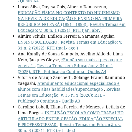
- Qualis A4
Lucas Silva, Rayssa Gois, Alberto Damasceno,
EDUCAÇÃO FÍSICA NO CONTEXTO DO HIGIENISMO
NA REVISTA DE EDUCAÇÃO E ENSINO NA PRIMEIRA
REPÚBLICA NO PARÁ (1891 - 1893)
,
Revista Temas em
Educação: v. 30 n. 1 (2021): RTE (jan.-abr.)
Almiro Schulz, Enilson Ferreira, Samanta Aguiar,
ENSINO SOLIDÁRIO
,
Revista Temas em Educação: v.
31 n. 2 (2022): RTE (mai.- ago.)
Ana Kamily de Souza Sampaio, Avelino Aldo de Lima
Neto, Jacques Gleyse,
“Eu não sou mais a pessoa que
eu era”:
,
Revista Temas em Educação: v. 34 n. 1
(2025): RTE - Publicação Contínua - Qualis A4
Vitória de Araujo Zanchetti, Solange Franci Raimundo
Yaegashi,
Atendimento educacional especializado e
alunos com altas habilidades/superdotação
,
Revista
Temas em Educação: v. 35 n. 1 (2026): RTE -
Publicação Contínua - Qualis A3
Caroline Lobell, Eliana Pereira de Menezes, Leticia de
Lima Borges,
INCLUSÃO ESCOLAR COMO TRABALHO
ARTICULADO ENTRE GESTÃO, EDUCAÇÃO ESPECIAL
E PROFESSORES/AS
,
Revista Temas em Educação: v.
30 n. 3 (2021): RTE (set - dez)