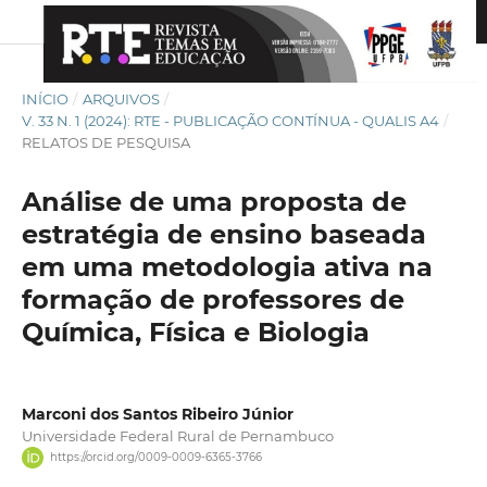
INÍCIO
/
ARQUIVOS
/
V. 33 N. 1 (2024): RTE - PUBLICAÇÃO CONTÍNUA - QUALIS A4
/
RELATOS DE PESQUISA
Análise de uma proposta de
estratégia de ensino baseada
em uma metodologia ativa na
formação de professores de
Química, Física e Biologia
Marconi dos Santos Ribeiro Júnior
Universidade Federal Rural de Pernambuco
https://orcid.org/0009-0009-6365-3766