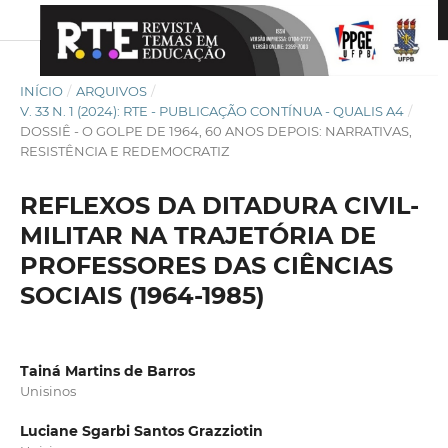
INÍCIO
/
ARQUIVOS
/
V. 33 N. 1 (2024): RTE - PUBLICAÇÃO CONTÍNUA - QUALIS A4
/
DOSSIÊ - O GOLPE DE 1964, 60 ANOS DEPOIS: NARRATIVAS,
RESISTÊNCIA E REDEMOCRATIZ
REFLEXOS DA DITADURA CIVIL-
MILITAR NA TRAJETÓRIA DE
PROFESSORES DAS CIÊNCIAS
SOCIAIS (1964-1985)
Tainá Martins de Barros
Unisinos
Luciane Sgarbi Santos Grazziotin