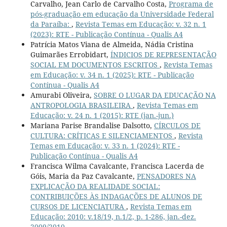
Carvalho, Jean Carlo de Carvalho Costa,
Programa de
pós-graduação em educação da Universidade Federal
da Paraíba:
,
Revista Temas em Educação: v. 32 n. 1
(2023): RTE - Publicação Contínua - Qualis A4
Patrícia Matos Viana de Almeida, Nádia Cristina
Guimarães Errobidart,
ÍNDICIOS DE REPRESENTAÇÃO
SOCIAL EM DOCUMENTOS ESCRITOS
,
Revista Temas
em Educação: v. 34 n. 1 (2025): RTE - Publicação
Contínua - Qualis A4
Amurabi Oliveira,
SOBRE O LUGAR DA EDUCAÇÃO NA
ANTROPOLOGIA BRASILEIRA
,
Revista Temas em
Educação: v. 24 n. 1 (2015): RTE (jan.-jun.)
Mariana Parise Brandalise Dalsotto,
CÍRCULOS DE
CULTURA: CRÍTICAS E SILENCIAMENTOS
,
Revista
Temas em Educação: v. 33 n. 1 (2024): RTE -
Publicação Contínua - Qualis A4
Francisca Wilma Cavalcante, Francisca Lacerda de
Góis, Maria da Paz Cavalcante,
PENSADORES NA
EXPLICAÇÃO DA REALIDADE SOCIAL:
CONTRIBUIÇÕES ÀS INDAGAÇÕES DE ALUNOS DE
CURSOS DE LICENCIATURA
,
Revista Temas em
Educação: 2010: v.18/19, n.1/2, p. 1-286, jan.-dez.
2009/2010