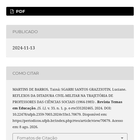
PDF
PUBLICADO
2024-11-13
COMO CITAR
MARTINS DE BARROS, Tainá; SGARBI SANTOS GRAZZIOTIN, Luciane.
REFLEXOS DA DITADURA CIVIL-MILITAR NA TRAJETÓRIA DE
PROFESSORES DAS CIÊNCIAS SOCIAIS (1964-1985) .
Revista Temas
em Educação
,
[S. l.]
, v. 33, n. 1, p. e-rte331202465, 2024. DOI:
10.22478/ufpb.2359-7003.2024v33n1.70679. Disponível em:
https://periodicos.ufpb.br/index.php/rteo/article/view/70679. Acesso
em: 8 ago. 2026.
Fomatos de Citação