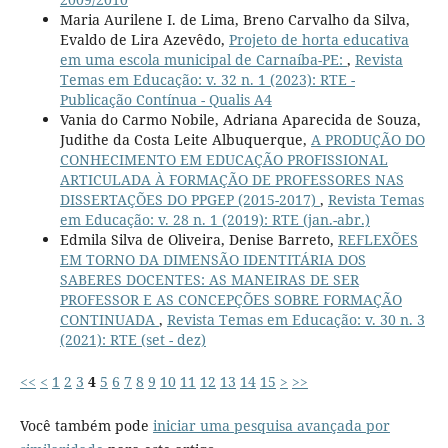
Maria Aurilene I. de Lima, Breno Carvalho da Silva,
Evaldo de Lira Azevêdo,
Projeto de horta educativa
em uma escola municipal de Carnaíba-PE:
,
Revista
Temas em Educação: v. 32 n. 1 (2023): RTE -
Publicação Contínua - Qualis A4
Vania do Carmo Nobile, Adriana Aparecida de Souza,
Judithe da Costa Leite Albuquerque,
A PRODUÇÃO DO
CONHECIMENTO EM EDUCAÇÃO PROFISSIONAL
ARTICULADA À FORMAÇÃO DE PROFESSORES NAS
DISSERTAÇÕES DO PPGEP (2015-2017)
,
Revista Temas
em Educação: v. 28 n. 1 (2019): RTE (jan.-abr.)
Edmila Silva de Oliveira, Denise Barreto,
REFLEXÕES
EM TORNO DA DIMENSÃO IDENTITÁRIA DOS
SABERES DOCENTES: AS MANEIRAS DE SER
PROFESSOR E AS CONCEPÇÕES SOBRE FORMAÇÃO
CONTINUADA
,
Revista Temas em Educação: v. 30 n. 3
(2021): RTE (set - dez)
<<
<
1
2
3
4
5
6
7
8
9
10
11
12
13
14
15
>
>>
Você também pode
iniciar uma pesquisa avançada por