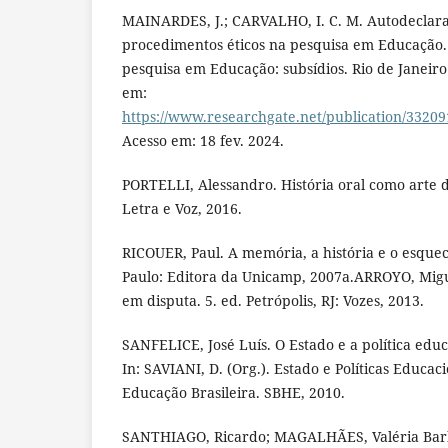
MAINARDES, J.; CARVALHO, I. C. M. Autodeclara
procedimentos éticos na pesquisa em Educação.
pesquisa em Educação: subsídios. Rio de Janeiro
em:
https://www.researchgate.net/publication/332
Acesso em: 18 fev. 2024.
PORTELLI, Alessandro. História oral como arte d
Letra e Voz, 2016.
RICOUER, Paul. A memória, a história e o esque
Paulo: Editora da Unicamp, 2007a.ARROYO, Miguel 
em disputa. 5. ed. Petrópolis, RJ: Vozes, 2013.
SANFELICE, José Luís. O Estado e a política educ
In: SAVIANI, D. (Org.). Estado e Políticas Educac
Educação Brasileira. SBHE, 2010.
SANTHIAGO, Ricardo; MAGALHÃES, Valéria Bar