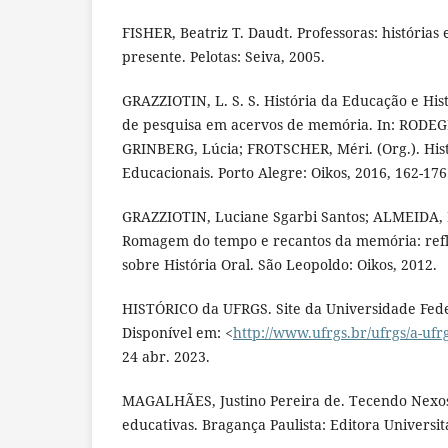
FISHER, Beatriz T. Daudt. Professoras: histórias
presente. Pelotas: Seiva, 2005.
GRAZZIOTIN, L. S. S. História da Educação e Hist
de pesquisa em acervos de memória. In: RODE
GRINBERG, Lúcia; FROTSCHER, Méri. (Org.). Histó
Educacionais. Porto Alegre: Oikos, 2016, 162-176
GRAZZIOTIN, Luciane Sgarbi Santos; ALMEIDA, D
Romagem do tempo e recantos da memória: refl
sobre História Oral. São Leopoldo: Oikos, 2012.
HISTÓRICO da UFRGS. Site da Universidade Fede
Disponível em: <
http://www.ufrgs.br/ufrgs/a-ufrg
24 abr. 2023.
MAGALHÃES, Justino Pereira de. Tecendo Nexos: 
educativas. Bragança Paulista: Editora Universit