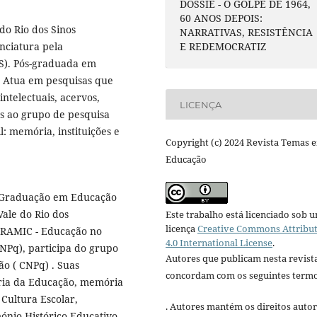
DOSSIÊ - O GOLPE DE 1964,
60 ANOS DEPOIS:
do Rio dos Sinos
NARRATIVAS, RESISTÊNCIA
nciatura pela
E REDEMOCRATIZ
OS). Pós-graduada em
. Atua em pesquisas que
intelectuais, acervos,
LICENÇA
as ao grupo de pesquisa
: memória, instituições e
Copyright (c) 2024 Revista Temas 
Educação
s-Graduação em Educação
ale do Rio dos
Este trabalho está licenciado sob 
licença
Creative Commons Attribu
BRAMIC - Educação no
4.0 International License
.
(CNPq), participa do grupo
Autores que publicam nesta revist
ão ( CNPq) . Suas
concordam com os seguintes termo
ória da Educação, memória
 Cultura Escolar,
. Autores mantém os direitos autor
imónio Histórico Educativo.