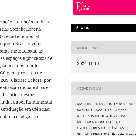
mação e atuação de três
PDF
cias Sociais: Lorena
 O recorte temporal
que o Brasil viveu a
PUBLICADO
l como metodologia, as
es espaços e processos de
2024-11-13
ação nos movimentos
GS e, no processo de
GS. Clarissa Eckert, por
ealização de palestras e
COMO CITAR
 discutir questões
, ainda, papel fundamental
MARTINS DE BARROS, Tainá; SGARB
s-Graduação em Ciências
SANTOS GRAZZIOTIN, Luciane.
litância religiosa e
REFLEXOS DA DITADURA CIVIL-
MILITAR NA TRAJETÓRIA DE
PROFESSORES DAS CIÊNCIAS
SOCIAIS (1964-1985) .
Revista Tema