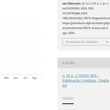
em Educação
,
[S. l.]
, v. 33, n. 1, p. e-
rte331202465, 2024. DOI:
10.22478/ufpb.2359-
7003.2024v33n1.70679. Disponível em
https://periodicos.ufpb.br/index.php/
teo/article/view/70679. Acesso em: 6
ago. 2026.
Fomatos de Citação
EDIÇÃO
v. 33 n. 1 (2024): RTE -
Publicação Contínua - Qualis
A4
SEÇÃO