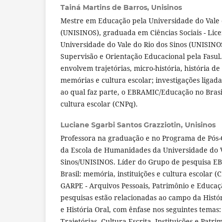
Tainá Martins de Barros,
Unisinos
Mestre em Educação pela Universidade do Vale 
(UNISINOS), graduada em Ciências Sociais - Lice
Universidade do Vale do Rio dos Sinos (UNISIN
Supervisão e Orientação Educacional pela Fasul
envolvem trajetórias, micro-história, história de 
memórias e cultura escolar; investigações ligad
ao qual faz parte, o EBRAMIC/Educação no Brasil
cultura escolar (CNPq).
Luciane Sgarbi Santos Grazziotin,
Unisinos
Professora na graduação e no Programa de Pó
da Escola de Humanidades da Universidade do V
Sinos/UNISINOS. Líder do Grupo de pesquisa E
Brasil: memória, instituições e cultura escolar 
GARPE - Arquivos Pessoais, Patrimônio e Educaç
pesquisas estão relacionadas ao campo da Hist
e História Oral, com ênfase nos seguintes temas:
Trajetórias, Cultura Escrita, Instituições e Patr