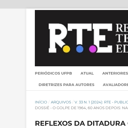
PERIÓDICOS UFPB
ATUAL
ANTERIORES
DIRETRIZES PARA AUTORES
AVALIADOR
INÍCIO
/
ARQUIVOS
/
V. 33 N. 1 (2024): RTE - PU
DOSSIÊ - O GOLPE DE 1964, 60 ANOS DEPOIS: N
REFLEXOS DA DITADURA C