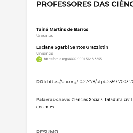
PROFESSORES DAS CIÊNCI
Tainá Martins de Barros
Unisinos
Luciane Sgarbi Santos Grazziotin
Unisinos
https://orcid.org/0000-0001-5648-3855
DOI:
https://doi.org/10.22478/ufpb.2359-7003.
Ciências Sociais. Ditadura civil
Palavras-chave:
docentes
RESUMO