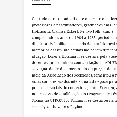
O estudo apresentado discute o percurso de for
professores e pesquisadores, graduados em Ciên
Holzmann, Clarissa Eckert, Pe. Ivo Follmann, SJ.
compreende os anos de 1964 a 1985, período em 
ditadura civil-militar. Por meio da História Ora
memórias desses intelectuais indicaram diferent
atuação. Lorena Holzmann se destaca pela atu
docentes que culminou com a criação da ADUFR
salvaguarda de documentos dos expurgos da UFR
meio da Associação dos Sociólogos, fomentou a r
aulas com destacados intelectuais da época para
políticas e sociais do contexto vigente. Exerceu
no processo de qualificação do Programa de Pó
Sociais na UFRGS. Ivo Follmann se destacou na mi
sociológica durante o Regime.