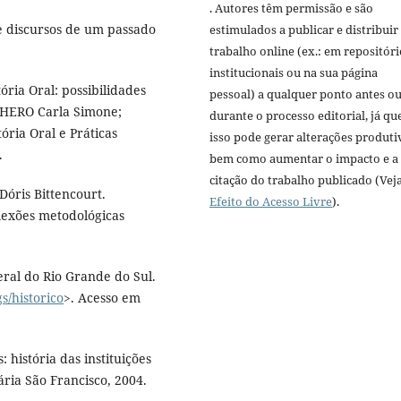
. Autores têm permissão e são
 e discursos de um passado
estimulados a publicar e distribuir
trabalho online (ex.: em repositóri
institucionais ou na sua página
ória Oral: possibilidades
pessoal) a qualquer ponto antes o
GHERO Carla Simone;
durante o processo editorial, já qu
ria Oral e Práticas
isso pode gerar alterações produti
.
bem como aumentar o impacto e a
citação do trabalho publicado (Vej
óris Bittencourt.
Efeito do Acesso Livre
).
exões metodológicas
ral do Rio Grande do Sul.
s/historico
>. Acesso em
história das instituições
ária São Francisco, 2004.