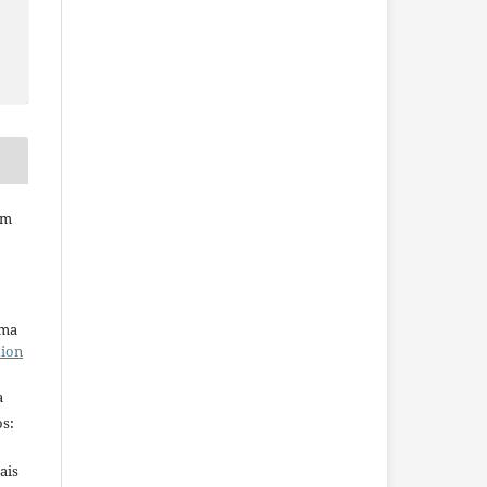
em
uma
tion
a
s:
ais