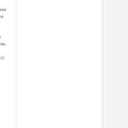
 seu
os
u
e
vas,
a
O