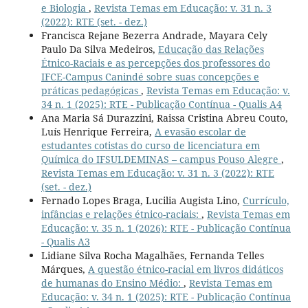
e Biologia
,
Revista Temas em Educação: v. 31 n. 3
(2022): RTE (set. - dez.)
Francisca Rejane Bezerra Andrade, Mayara Cely
Paulo Da Silva Medeiros,
Educação das Relações
Étnico-Raciais e as percepções dos professores do
IFCE-Campus Canindé sobre suas concepções e
práticas pedagógicas
,
Revista Temas em Educação: v.
34 n. 1 (2025): RTE - Publicação Contínua - Qualis A4
Ana Maria Sá Durazzini, Raissa Cristina Abreu Couto,
Luís Henrique Ferreira,
A evasão escolar de
estudantes cotistas do curso de licenciatura em
Química do IFSULDEMINAS – campus Pouso Alegre
,
Revista Temas em Educação: v. 31 n. 3 (2022): RTE
(set. - dez.)
Fernado Lopes Braga, Lucilia Augista Lino,
Currículo,
infâncias e relações étnico-raciais:
,
Revista Temas em
Educação: v. 35 n. 1 (2026): RTE - Publicação Contínua
- Qualis A3
Lidiane Silva Rocha Magalhães, Fernanda Telles
Márques,
A questão étnico-racial em livros didáticos
de humanas do Ensino Médio:
,
Revista Temas em
Educação: v. 34 n. 1 (2025): RTE - Publicação Contínua