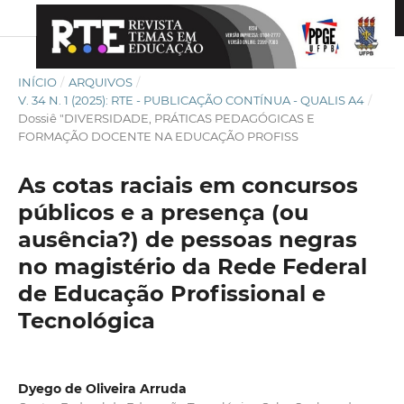
INÍCIO
/
ARQUIVOS
/
V. 34 N. 1 (2025): RTE - PUBLICAÇÃO CONTÍNUA - QUALIS A4
/
Dossiê "DIVERSIDADE, PRÁTICAS PEDAGÓGICAS E
FORMAÇÃO DOCENTE NA EDUCAÇÃO PROFISS
As cotas raciais em concursos
públicos e a presença (ou
ausência?) de pessoas negras
no magistério da Rede Federal
de Educação Profissional e
Tecnológica
Dyego de Oliveira Arruda