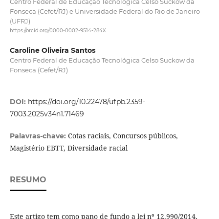
Centro Federal de Educação Tecnológica Celso Suckow da
Fonseca (Cefet/RJ) e Universidade Federal do Rio de Janeiro
(UFRJ)
https://orcid.org/0000-0002-9514-284X
Caroline Oliveira Santos
Centro Federal de Educação Tecnológica Celso Suckow da
Fonseca (Cefet/RJ)
DOI:
https://doi.org/10.22478/ufpb.2359-
7003.2025v34n1.71469
Cotas raciais, Concursos públicos,
Palavras-chave:
Magistério EBTT, Diversidade racial
RESUMO
Este artigo tem como pano de fundo a lei nº 12.990/2014,