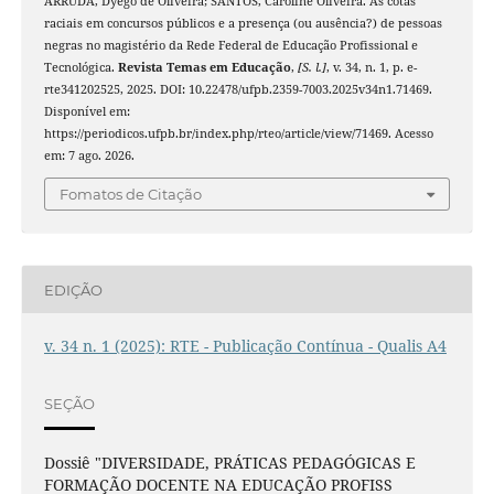
ARRUDA, Dyego de Oliveira; SANTOS, Caroline Oliveira. As cotas
raciais em concursos públicos e a presença (ou ausência?) de pessoas
negras no magistério da Rede Federal de Educação Profissional e
Tecnológica.
Revista Temas em Educação
,
[S. l.]
, v. 34, n. 1, p. e-
rte341202525, 2025. DOI: 10.22478/ufpb.2359-7003.2025v34n1.71469.
Disponível em:
https://periodicos.ufpb.br/index.php/rteo/article/view/71469. Acesso
em: 7 ago. 2026.
Fomatos de Citação
EDIÇÃO
v. 34 n. 1 (2025): RTE - Publicação Contínua - Qualis A4
SEÇÃO
Dossiê "DIVERSIDADE, PRÁTICAS PEDAGÓGICAS E
FORMAÇÃO DOCENTE NA EDUCAÇÃO PROFISS