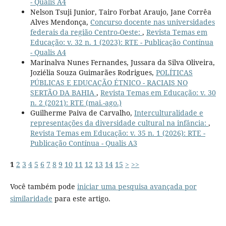
- Qualis A4
Nelson Tsuji Junior, Tairo Forbat Araujo, Jane Corrêa
Alves Mendonça,
Concurso docente nas universidades
federais da região Centro-Oeste:
,
Revista Temas em
Educação: v. 32 n. 1 (2023): RTE - Publicação Contínua
- Qualis A4
Marinalva Nunes Fernandes, Jussara da Silva Oliveira,
Joziélia Souza Guimarães Rodrigues,
POLÍTICAS
PÚBLICAS E EDUCAÇÃO ÉTNICO - RACIAIS NO
SERTÃO DA BAHIA
,
Revista Temas em Educação: v. 30
n. 2 (2021): RTE (mai.-ago.)
Guilherme Paiva de Carvalho,
Interculturalidade e
representações da diversidade cultural na infância:
,
Revista Temas em Educação: v. 35 n. 1 (2026): RTE -
Publicação Contínua - Qualis A3
1
2
3
4
5
6
7
8
9
10
11
12
13
14
15
>
>>
Você também pode
iniciar uma pesquisa avançada por
similaridade
para este artigo.