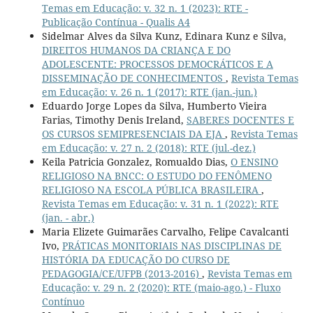
Temas em Educação: v. 32 n. 1 (2023): RTE -
Publicação Contínua - Qualis A4
Sidelmar Alves da Silva Kunz, Edinara Kunz e Silva,
DIREITOS HUMANOS DA CRIANÇA E DO
ADOLESCENTE: PROCESSOS DEMOCRÁTICOS E A
DISSEMINAÇÃO DE CONHECIMENTOS
,
Revista Temas
em Educação: v. 26 n. 1 (2017): RTE (jan.-jun.)
Eduardo Jorge Lopes da Silva, Humberto Vieira
Farias, Timothy Denis Ireland,
SABERES DOCENTES E
OS CURSOS SEMIPRESENCIAIS DA EJA
,
Revista Temas
em Educação: v. 27 n. 2 (2018): RTE (jul.-dez.)
Keila Patricia Gonzalez, Romualdo Dias,
O ENSINO
RELIGIOSO NA BNCC: O ESTUDO DO FENÔMENO
RELIGIOSO NA ESCOLA PÚBLICA BRASILEIRA
,
Revista Temas em Educação: v. 31 n. 1 (2022): RTE
(jan. - abr.)
Maria Elizete Guimarães Carvalho, Felipe Cavalcanti
Ivo,
PRÁTICAS MONITORIAIS NAS DISCIPLINAS DE
HISTÓRIA DA EDUCAÇÃO DO CURSO DE
PEDAGOGIA/CE/UFPB (2013-2016)
,
Revista Temas em
Educação: v. 29 n. 2 (2020): RTE (maio-ago.) - Fluxo
Contínuo