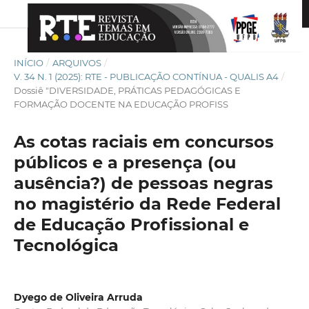
INÍCIO
/
ARQUIVOS
/
V. 34 N. 1 (2025): RTE - PUBLICAÇÃO CONTÍNUA - QUALIS A4
/
Dossiê "DIVERSIDADE, PRÁTICAS PEDAGÓGICAS E
FORMAÇÃO DOCENTE NA EDUCAÇÃO PROFISS
As cotas raciais em concursos
públicos e a presença (ou
ausência?) de pessoas negras
no magistério da Rede Federal
de Educação Profissional e
Tecnológica
Dyego de Oliveira Arruda