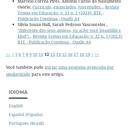
Marcelo Correa Pires, Antônio Carlos do Nascimento
Osório,
Currículo, enunciados, juventudes:
,
Revista
Temas em Educação: v. 33 n. 1 (2024): RTE -
Publicação Contínua - Qualis A4
Silvia Souza Hall, Sarah Pedroso Vasconcelos ,
“Diferente dos seus amigos, eu acho você beautiful e
kind”:
,
Revista Temas em Educação: v. 32 n. 1 (2023):
RTE - Publicação Contínua - Qualis A4
<<
<
5
6
7
8
9
10
11
12
13
14
15
16
17
18
19
>
>>
Você também pode
iniciar uma pesquisa avançada por
similaridade
para este artigo.
IDIOMA
English
Español (España)
Português (Brasil)