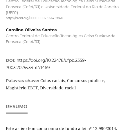
Centro Federal de Educação Tecnológica Celso Suckow da
Fonseca (Cefet/RJ) e Universidade Federal do Rio de Janeiro
(UFRJ)
https://orcid.org/0000-0002-9514-284X
Caroline Oliveira Santos
Centro Federal de Educação Tecnológica Celso Suckow da
Fonseca (Cefet/RJ)
DOI:
https://doi.org/10.22478/ufpb.2359-
7003.2025v34n1.71469
Cotas raciais, Concursos públicos,
Palavras-chave:
Magistério EBTT, Diversidade racial
RESUMO
Este artigo tem como pano de fundo a lei nº 12.990/2014,