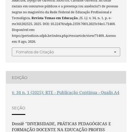
ARRUDA, Dyego de Oliveira; SANTOS, Caroline Oliveira. As cotas
raciais em concursos públicos e a presença (ou ausência?) de pessoas
negras no magistério da Rede Federal de Educação Profissional e
Tecnológica.
Revista Temas em Educação
,
[S. l.]
, v. 34, n. 1, p. e-
rte341202525, 2025. DOI: 10.22478/ufpb.2359-7003.2025v34n1.71469.
Disponível em:
https://periodicos.ufpb.br/index.php/rteo/article/view/71469. Acesso
em: 8 ago. 2026.
Fomatos de Citação
EDIÇÃO
v. 34 n. 1 (2025): RTE - Publicação Contínua - Qualis A4
SEÇÃO
Dossiê "DIVERSIDADE, PRÁTICAS PEDAGÓGICAS E
FORMAÇÃO DOCENTE NA EDUCAÇÃO PROFISS