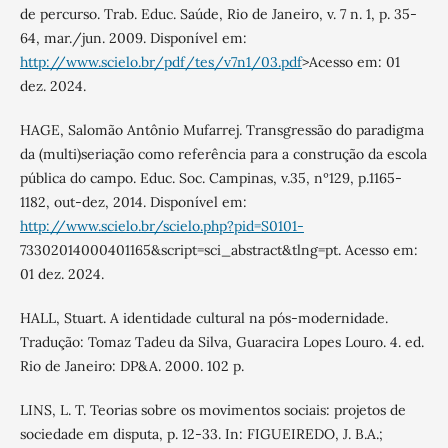
de percurso. Trab. Educ. Saúde, Rio de Janeiro, v. 7 n. 1, p. 35-
64, mar./jun. 2009. Disponível em:
http://www.scielo.br/pdf/tes/v7n1/03.pdf
>Acesso em: 01
dez. 2024.
HAGE, Salomão Antônio Mufarrej. Transgressão do paradigma
da (multi)seriação como referência para a construção da escola
pública do campo. Educ. Soc. Campinas, v.35, nº129, p.1165-
1182, out-dez, 2014. Disponível em:
http://www.scielo.br/scielo.php?pid=S0101-
73302014000401165&script=sci_abstract&tlng=pt. Acesso em:
01 dez. 2024.
HALL, Stuart. A identidade cultural na pós-modernidade.
Tradução: Tomaz Tadeu da Silva, Guaracira Lopes Louro. 4. ed.
Rio de Janeiro: DP&A. 2000. 102 p.
LINS, L. T. Teorias sobre os movimentos sociais: projetos de
sociedade em disputa, p. 12-33. In: FIGUEIREDO, J. B.A.;