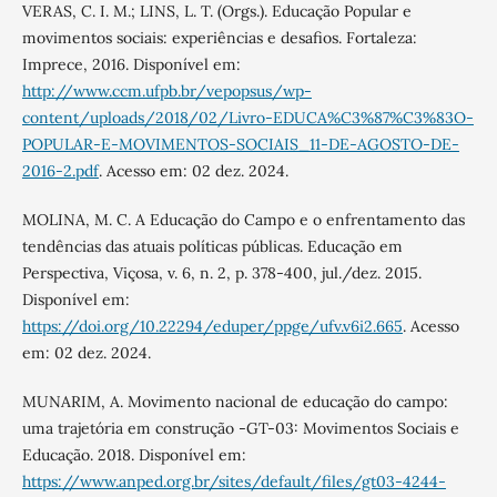
VERAS, C. I. M.; LINS, L. T. (Orgs.). Educação Popular e
movimentos sociais: experiências e desafios. Fortaleza:
Imprece, 2016. Disponível em:
http://www.ccm.ufpb.br/vepopsus/wp-
content/uploads/2018/02/Livro-EDUCA%C3%87%C3%83O-
POPULAR-E-MOVIMENTOS-SOCIAIS_11-DE-AGOSTO-DE-
2016-2.pdf
. Acesso em: 02 dez. 2024.
MOLINA, M. C. A Educação do Campo e o enfrentamento das
tendências das atuais políticas públicas. Educação em
Perspectiva, Viçosa, v. 6, n. 2, p. 378-400, jul./dez. 2015.
Disponível em:
https://doi.org/10.22294/eduper/ppge/ufv.v6i2.665
. Acesso
em: 02 dez. 2024.
MUNARIM, A. Movimento nacional de educação do campo:
uma trajetória em construção -GT-03: Movimentos Sociais e
Educação. 2018. Disponível em:
https://www.anped.org.br/sites/default/files/gt03-4244-