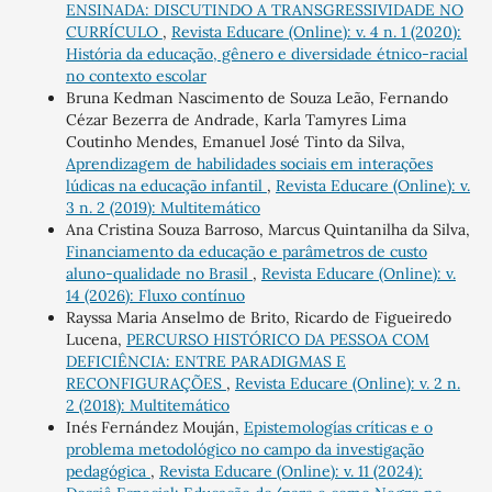
ENSINADA: DISCUTINDO A TRANSGRESSIVIDADE NO
CURRÍCULO
,
Revista Educare (Online): v. 4 n. 1 (2020):
História da educação, gênero e diversidade étnico-racial
no contexto escolar
Bruna Kedman Nascimento de Souza Leão, Fernando
Cézar Bezerra de Andrade, Karla Tamyres Lima
Coutinho Mendes, Emanuel José Tinto da Silva,
Aprendizagem de habilidades sociais em interações
lúdicas na educação infantil
,
Revista Educare (Online): v.
3 n. 2 (2019): Multitemático
Ana Cristina Souza Barroso, Marcus Quintanilha da Silva,
Financiamento da educação e parâmetros de custo
aluno-qualidade no Brasil
,
Revista Educare (Online): v.
14 (2026): Fluxo contínuo
Rayssa Maria Anselmo de Brito, Ricardo de Figueiredo
Lucena,
PERCURSO HISTÓRICO DA PESSOA COM
DEFICIÊNCIA: ENTRE PARADIGMAS E
RECONFIGURAÇÕES
,
Revista Educare (Online): v. 2 n.
2 (2018): Multitemático
Inés Fernández Mouján,
Epistemologías críticas e o
problema metodológico no campo da investigação
pedagógica
,
Revista Educare (Online): v. 11 (2024):