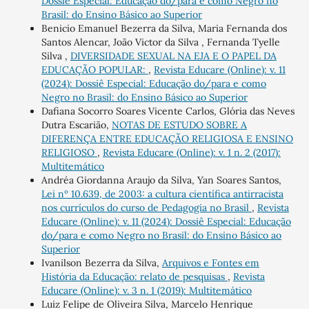
Dossiê Especial: Educação do/para e como Negro no
Brasil: do Ensino Básico ao Superior
Benicio Emanuel Bezerra da Silva, Maria Fernanda dos
Santos Alencar, João Victor da Silva , Fernanda Tyelle
Silva ,
DIVERSIDADE SEXUAL NA EJA E O PAPEL DA
EDUCAÇÃO POPULAR:
,
Revista Educare (Online): v. 11
(2024): Dossiê Especial: Educação do/para e como
Negro no Brasil: do Ensino Básico ao Superior
Dafiana Socorro Soares Vicente Carlos, Glória das Neves
Dutra Escarião,
NOTAS DE ESTUDO SOBRE A
DIFERENÇA ENTRE EDUCAÇÃO RELIGIOSA E ENSINO
RELIGIOSO
,
Revista Educare (Online): v. 1 n. 2 (2017):
Multitemático
Andréa Giordanna Araujo da Silva, Yan Soares Santos,
Lei nº 10.639, de 2003: a cultura científica antirracista
nos currículos do curso de Pedagogia no Brasil
,
Revista
Educare (Online): v. 11 (2024): Dossiê Especial: Educação
do/para e como Negro no Brasil: do Ensino Básico ao
Superior
Ivanilson Bezerra da Silva,
Arquivos e Fontes em
História da Educação: relato de pesquisas
,
Revista
Educare (Online): v. 3 n. 1 (2019): Multitemático
Luiz Felipe de Oliveira Silva, Marcelo Henrique