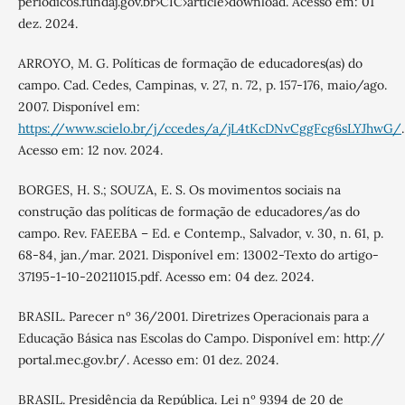
periodicos.fundaj.gov.br›CIC›article›download. Acesso em: 01
dez. 2024.
ARROYO, M. G. Políticas de formação de educadores(as) do
campo. Cad. Cedes, Campinas, v. 27, n. 72, p. 157-176, maio/ago.
2007. Disponível em:
https://www.scielo.br/j/ccedes/a/jL4tKcDNvCggFcg6sLYJhwG/
.
Acesso em: 12 nov. 2024.
BORGES, H. S.; SOUZA, E. S. Os movimentos sociais na
construção das políticas de formação de educadores/as do
campo. Rev. FAEEBA – Ed. e Contemp., Salvador, v. 30, n. 61, p.
68-84, jan./mar. 2021. Disponível em: 13002-Texto do artigo-
37195-1-10-20211015.pdf. Acesso em: 04 dez. 2024.
BRASIL. Parecer nº 36/2001. Diretrizes Operacionais para a
Educação Básica nas Escolas do Campo. Disponível em: http://
portal.mec.gov.br/. Acesso em: 01 dez. 2024.
BRASIL. Presidência da República. Lei nº 9394 de 20 de