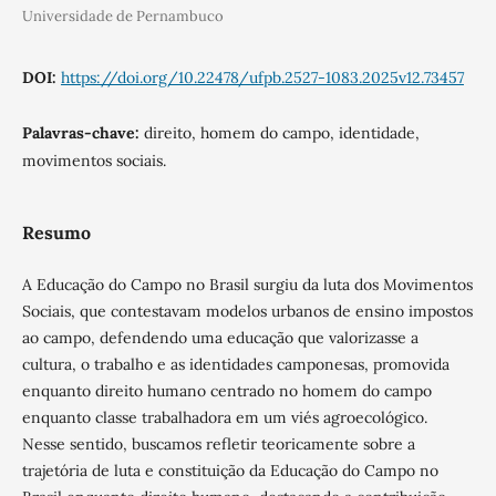
Universidade de Pernambuco
DOI:
https://doi.org/10.22478/ufpb.2527-1083.2025v12.73457
Palavras-chave:
direito, homem do campo, identidade,
movimentos sociais.
Resumo
A Educação do Campo no Brasil surgiu da luta dos Movimentos
Sociais, que contestavam modelos urbanos de ensino impostos
ao campo, defendendo uma educação que valorizasse a
cultura, o trabalho e as identidades camponesas, promovida
enquanto direito humano centrado no homem do campo
enquanto classe trabalhadora em um viés agroecológico.
Nesse sentido, buscamos refletir teoricamente sobre a
trajetória de luta e constituição da Educação do Campo no