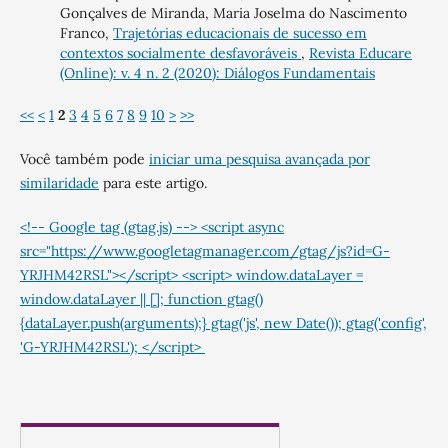
Gonçalves de Miranda, Maria Joselma do Nascimento
Franco,
Trajetórias educacionais de sucesso em
contextos socialmente desfavoráveis
,
Revista Educare
(Online): v. 4 n. 2 (2020): Diálogos Fundamentais
<<
<
1
2
3
4
5
6
7
8
9
10
>
>>
Você também pode
iniciar uma pesquisa avançada por
similaridade
para este artigo.
<!-- Google tag (gtag.js) --> <script async
src="https://www.googletagmanager.com/gtag/js?id=G-
YRJHM42RSL"></script> <script> window.dataLayer =
window.dataLayer || []; function gtag()
{dataLayer.push(arguments);} gtag('js', new Date()); gtag('config',
'G-YRJHM42RSL'); </script>