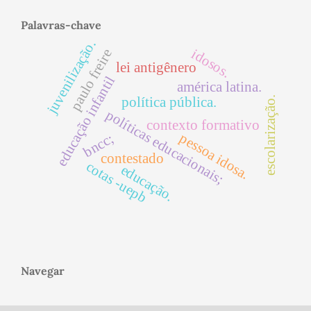
Palavras-chave
juvenilização.
paulo freire
idosos.
lei antigênero
educação infantil
américa latina.
escolarização.
política pública.
políticas educacionais;
contexto formativo
pessoa idosa.
bncc;
contestado
cotas -uepb
educação.
Navegar