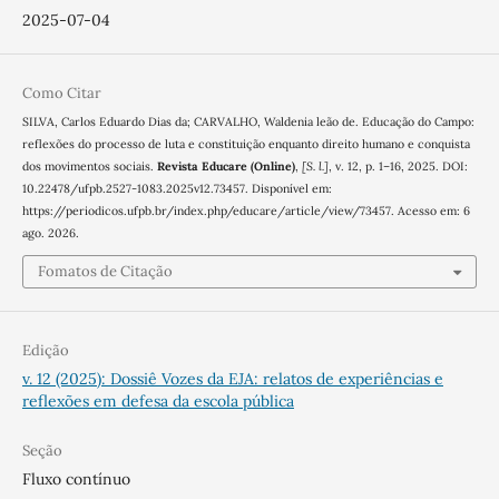
2025-07-04
Como Citar
SILVA, Carlos Eduardo Dias da; CARVALHO, Waldenia leão de. Educação do Campo:
reflexões do processo de luta e constituição enquanto direito humano e conquista
dos movimentos sociais.
Revista Educare (Online)
,
[S. l.]
, v. 12, p. 1–16, 2025. DOI:
10.22478/ufpb.2527-1083.2025v12.73457. Disponível em:
https://periodicos.ufpb.br/index.php/educare/article/view/73457. Acesso em: 6
ago. 2026.
Fomatos de Citação
Edição
v. 12 (2025): Dossiê Vozes da EJA: relatos de experiências e
reflexões em defesa da escola pública
Seção
Fluxo contínuo