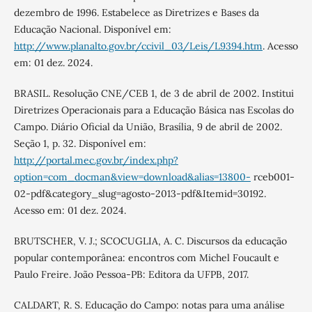
dezembro de 1996. Estabelece as Diretrizes e Bases da
Educação Nacional. Disponível em:
http://www.planalto.gov.br/ccivil_03/Leis/L9394.htm
. Acesso
em: 01 dez. 2024.
BRASIL. Resolução CNE/CEB 1, de 3 de abril de 2002. Institui
Diretrizes Operacionais para a Educação Básica nas Escolas do
Campo. Diário Oficial da União, Brasília, 9 de abril de 2002.
Seção 1, p. 32. Disponível em:
http://portal.mec.gov.br/index.php?
option=com_docman&view=download&alias=13800-
rceb001-
02-pdf&category_slug=agosto-2013-pdf&Itemid=30192.
Acesso em: 01 dez. 2024.
BRUTSCHER, V. J.; SCOCUGLIA, A. C. Discursos da educação
popular contemporânea: encontros com Michel Foucault e
Paulo Freire. João Pessoa-PB: Editora da UFPB, 2017.
CALDART, R. S. Educação do Campo: notas para uma análise