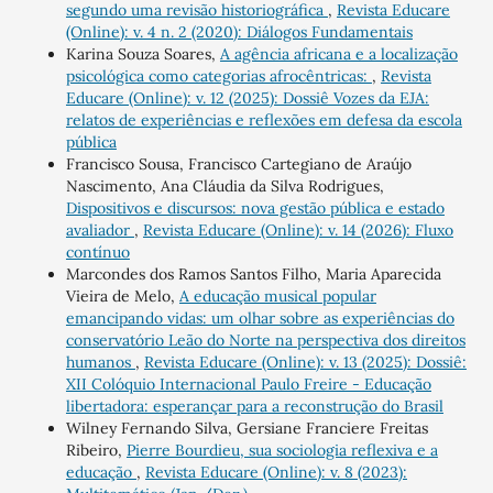
segundo uma revisão historiográfica
,
Revista Educare
(Online): v. 4 n. 2 (2020): Diálogos Fundamentais
Karina Souza Soares,
A agência africana e a localização
psicológica como categorias afrocêntricas:
,
Revista
Educare (Online): v. 12 (2025): Dossiê Vozes da EJA:
relatos de experiências e reflexões em defesa da escola
pública
Francisco Sousa, Francisco Cartegiano de Araújo
Nascimento, Ana Cláudia da Silva Rodrigues,
Dispositivos e discursos: nova gestão pública e estado
avaliador
,
Revista Educare (Online): v. 14 (2026): Fluxo
contínuo
Marcondes dos Ramos Santos Filho, Maria Aparecida
Vieira de Melo,
A educação musical popular
emancipando vidas: um olhar sobre as experiências do
conservatório Leão do Norte na perspectiva dos direitos
humanos
,
Revista Educare (Online): v. 13 (2025): Dossiê:
XII Colóquio Internacional Paulo Freire - Educação
libertadora: esperançar para a reconstrução do Brasil
Wilney Fernando Silva, Gersiane Franciere Freitas
Ribeiro,
Pierre Bourdieu, sua sociologia reflexiva e a
educação
,
Revista Educare (Online): v. 8 (2023):