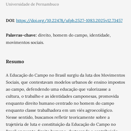
Universidade de Pernambuco
DOI:
https://doi.org/10.22478/ufpb.2527-1083.2025v12.73457
Palavras-chave:
direito, homem do campo, identidade,
movimentos sociais.
Resumo
A Educação do Campo no Brasil surgiu da luta dos Movimentos
Sociais, que contestavam modelos urbanos de ensino impostos
ao campo, defendendo uma educação que valorizasse a
cultura, o trabalho e as identidades camponesas, promovida
enquanto direito humano centrado no homem do campo
enquanto classe trabalhadora em um viés agroecológico.
Nesse sentido, buscamos refletir teoricamente sobre a
trajetória de luta e constituição da Educação do Campo no