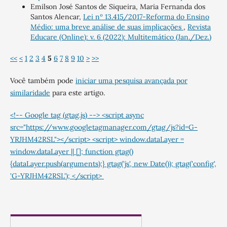
Emilson José Santos de Siqueira, Maria Fernanda dos
Santos Alencar,
Lei nº 13.415/2017-Reforma do Ensino
Médio: uma breve análise de suas implicações
,
Revista
Educare (Online): v. 6 (2022): Multitemático (Jan./Dez.)
<<
<
1
2
3
4
5
6
7
8
9
10
>
>>
Você também pode
iniciar uma pesquisa avançada por
similaridade
para este artigo.
<!-- Google tag (gtag.js) --> <script async
src="https://www.googletagmanager.com/gtag/js?id=G-
YRJHM42RSL"></script> <script> window.dataLayer =
window.dataLayer || []; function gtag()
{dataLayer.push(arguments);} gtag('js', new Date()); gtag('config',
'G-YRJHM42RSL'); </script>