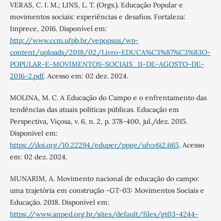
VERAS, C. I. M.; LINS, L. T. (Orgs.). Educação Popular e
movimentos sociais: experiências e desafios. Fortaleza:
Imprece, 2016. Disponível em:
http://www.ccm.ufpb.br/vepopsus/wp-
content/uploads/2018/02/Livro-EDUCA%C3%87%C3%83O-
POPULAR-E-MOVIMENTOS-SOCIAIS_11-DE-AGOSTO-DE-
2016-2.pdf
. Acesso em: 02 dez. 2024.
MOLINA, M. C. A Educação do Campo e o enfrentamento das
tendências das atuais políticas públicas. Educação em
Perspectiva, Viçosa, v. 6, n. 2, p. 378-400, jul./dez. 2015.
Disponível em:
https://doi.org/10.22294/eduper/ppge/ufv.v6i2.665
. Acesso
em: 02 dez. 2024.
MUNARIM, A. Movimento nacional de educação do campo:
uma trajetória em construção -GT-03: Movimentos Sociais e
Educação. 2018. Disponível em:
https://www.anped.org.br/sites/default/files/gt03-4244-