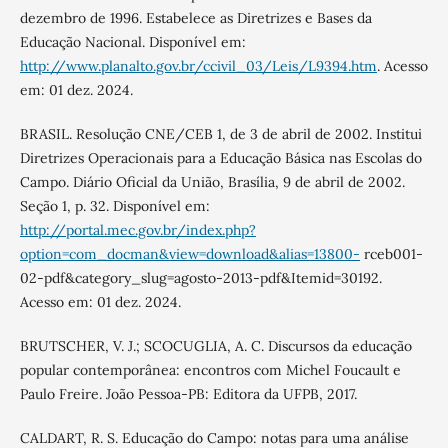
dezembro de 1996. Estabelece as Diretrizes e Bases da
Educação Nacional. Disponível em:
http://www.planalto.gov.br/ccivil_03/Leis/L9394.htm
. Acesso
em: 01 dez. 2024.
BRASIL. Resolução CNE/CEB 1, de 3 de abril de 2002. Institui
Diretrizes Operacionais para a Educação Básica nas Escolas do
Campo. Diário Oficial da União, Brasília, 9 de abril de 2002.
Seção 1, p. 32. Disponível em:
http://portal.mec.gov.br/index.php?
option=com_docman&view=download&alias=13800-
rceb001-
02-pdf&category_slug=agosto-2013-pdf&Itemid=30192.
Acesso em: 01 dez. 2024.
BRUTSCHER, V. J.; SCOCUGLIA, A. C. Discursos da educação
popular contemporânea: encontros com Michel Foucault e
Paulo Freire. João Pessoa-PB: Editora da UFPB, 2017.
CALDART, R. S. Educação do Campo: notas para uma análise