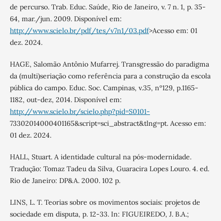
de percurso. Trab. Educ. Saúde, Rio de Janeiro, v. 7 n. 1, p. 35-
64, mar./jun. 2009. Disponível em:
http://www.scielo.br/pdf/tes/v7n1/03.pdf
>Acesso em: 01
dez. 2024.
HAGE, Salomão Antônio Mufarrej. Transgressão do paradigma
da (multi)seriação como referência para a construção da escola
pública do campo. Educ. Soc. Campinas, v.35, nº129, p.1165-
1182, out-dez, 2014. Disponível em:
http://www.scielo.br/scielo.php?pid=S0101-
73302014000401165&script=sci_abstract&tlng=pt. Acesso em:
01 dez. 2024.
HALL, Stuart. A identidade cultural na pós-modernidade.
Tradução: Tomaz Tadeu da Silva, Guaracira Lopes Louro. 4. ed.
Rio de Janeiro: DP&A. 2000. 102 p.
LINS, L. T. Teorias sobre os movimentos sociais: projetos de
sociedade em disputa, p. 12-33. In: FIGUEIREDO, J. B.A.;