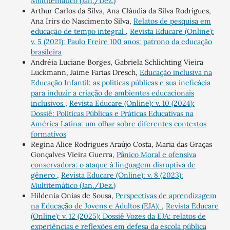
Multitemático (Jan./Dez.)
Arthur Carlos da Silva, Ana Cláudia da Silva Rodrigues,
Ana Irirs do Nascimento Silva,
Relatos de pesquisa em
educação de tempo integral
,
Revista Educare (Online):
v. 5 (2021): Paulo Freire 100 anos: patrono da educação
brasileira
Andréia Luciane Borges, Gabriela Schlichting Vieira
Luckmann, Jaime Farias Dresch,
Educação inclusiva na
Educação Infantil: as políticas públicas e sua ineficácia
para induzir a criação de ambientes educacionais
inclusivos
,
Revista Educare (Online): v. 10 (2024):
Dossiê: Políticas Públicas e Práticas Educativas na
América Latina: um olhar sobre diferentes contextos
formativos
Regina Alice Rodrigues Araújo Costa, Maria das Graças
Gonçalves Vieira Guerra,
Pânico Moral e ofensiva
conservadora: o ataque à linguagem disruptiva de
gênero
,
Revista Educare (Online): v. 8 (2023):
Multitemático (Jan./Dez.)
Hildenia Onias de Sousa,
Perspectivas de aprendizagem
na Educação de Jovens e Adultos (EJA):
,
Revista Educare
(Online): v. 12 (2025): Dossiê Vozes da EJA: relatos de
experiências e reflexões em defesa da escola pública