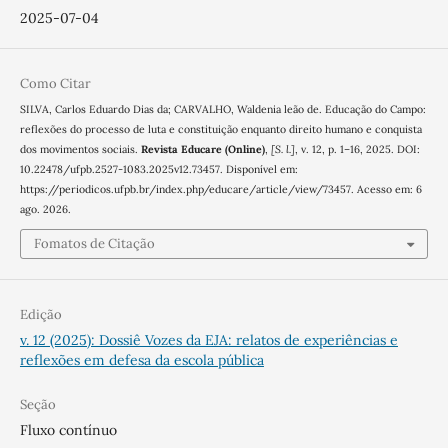
2025-07-04
Como Citar
SILVA, Carlos Eduardo Dias da; CARVALHO, Waldenia leão de. Educação do Campo:
reflexões do processo de luta e constituição enquanto direito humano e conquista
dos movimentos sociais.
Revista Educare (Online)
,
[S. l.]
, v. 12, p. 1–16, 2025. DOI:
10.22478/ufpb.2527-1083.2025v12.73457. Disponível em:
https://periodicos.ufpb.br/index.php/educare/article/view/73457. Acesso em: 6
ago. 2026.
Fomatos de Citação
Edição
v. 12 (2025): Dossiê Vozes da EJA: relatos de experiências e
reflexões em defesa da escola pública
Seção
Fluxo contínuo