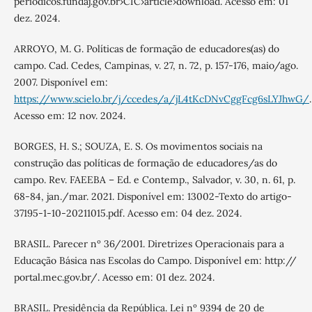
periodicos.fundaj.gov.br›CIC›article›download. Acesso em: 01
dez. 2024.
ARROYO, M. G. Políticas de formação de educadores(as) do
campo. Cad. Cedes, Campinas, v. 27, n. 72, p. 157-176, maio/ago.
2007. Disponível em:
https://www.scielo.br/j/ccedes/a/jL4tKcDNvCggFcg6sLYJhwG/
.
Acesso em: 12 nov. 2024.
BORGES, H. S.; SOUZA, E. S. Os movimentos sociais na
construção das políticas de formação de educadores/as do
campo. Rev. FAEEBA – Ed. e Contemp., Salvador, v. 30, n. 61, p.
68-84, jan./mar. 2021. Disponível em: 13002-Texto do artigo-
37195-1-10-20211015.pdf. Acesso em: 04 dez. 2024.
BRASIL. Parecer nº 36/2001. Diretrizes Operacionais para a
Educação Básica nas Escolas do Campo. Disponível em: http://
portal.mec.gov.br/. Acesso em: 01 dez. 2024.
BRASIL. Presidência da República. Lei nº 9394 de 20 de